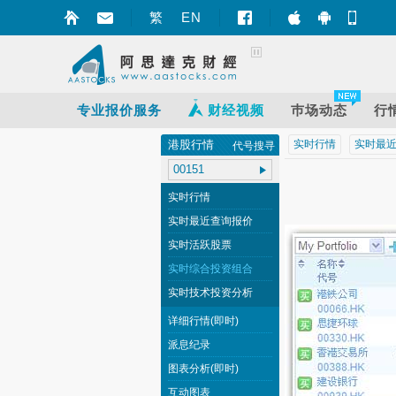
繁
EN
智财迅 (iPhon
智财迅 (An
手机
专业报价服务
财经视频
巿场动态
行
港股行情
实时行情
实时最
代号搜寻
实时行情
实时最近查询报价
实时活跃股票
实时综合投资组合
实时技术投资分析
详细行情(即时)
派息纪录
图表分析(即时)
互动图表