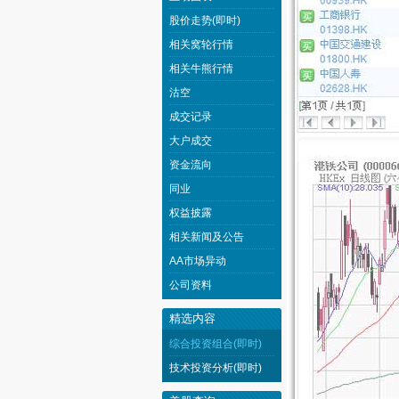
股价走势(即时)
相关窝轮行情
相关牛熊行情
沽空
成交记录
大户成交
资金流向
同业
权益披露
相关新闻及公告
AA市场异动
公司资料
精选内容
综合投资组合(即时)
技术投资分析(即时)