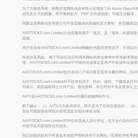
为了方便使用者，阿斯达克网络信息有限公司增加了由 Azure Op
括包含文字的图像、带字幕的影片、PDF 文件或地图）可能无法翻译
阿斯达克网络信息有限公司不保证翻译的准确性及完整性，并且翻译后
AASTOCKS.com Limited之信息服务基于「现况」及「现有」
疏漏。
用户在没有AASTOCKS.com Limited明确的书面同意情况
投资涉及风险。 阁下可自行决定利用本网站的财金教学作学术参考用途，但
现，AASTOCKS.com Limited不可能作出该保证及用户不应该作出该假
AASTOCKS.com Limited也许连结订户或访客至其有兴趣的网站，但A
AASTOCKS.com Limited对于任何包含于、经由、连结、
而展示、购买或取得之任何产品、资讯资料，本公司亦不负品质保证之
AATV是AASTOCKS.com Limited所属的视频网站平台。
阁下确认：（i）AATV只为提供资讯，而不是为了任何交易目的；（ii）
某处可能因该使用或分发而违反当地法律或法规。
AASTOCKS.com Limited不对任何其他人进行评论，也不会代表A
中部节目内容招致任何损失。
我们保留的权利不时更改本免责声明和并存于本网站／应用程序程序的