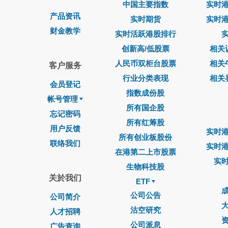
中国主要指数
实时
产品资讯
实时期货
实时
财金教学
实时活跃港股排行
创新高/低股票
相关
人民币双柜台股票
相关
客户服务
行业分类表现
相关
会员登记
指数成份股
帐号管理
所有国企股
忘记密码
所有红筹股
用户反馈
实时
所有创业板股份
联络我们
实时
在港第二上市股票
实
生物科技股
关於我们
ETF
公司公告
公司简介
沽空研究
人才招聘
公司派息
广告查询