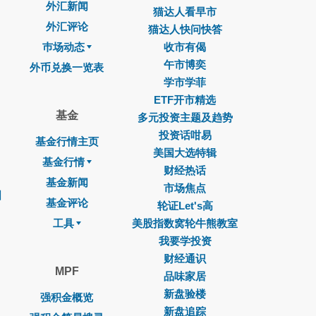
外汇新闻
猫达人看早市
外汇评论
猫达人快问快答
巿场动态
收市有偈
午市博奕
外币兑换一览表
学市学菲
ETF开市精选
基金
多元投资主题及趋势
投资话咁易
基金行情主页
美国大选特辑
基金行情
财经热话
基金新闻
市场焦点
图
基金评论
轮证Let's高
工具
美股指数窝轮牛熊教室
我要学投资
财经通识
MPF
品味家居
新盘验楼
强积金概览
新盘追踪