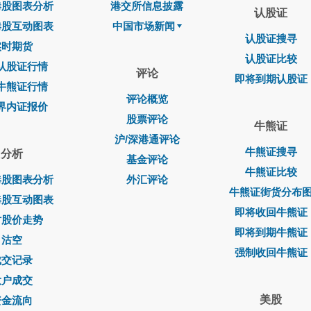
港股图表分析
港交所信息披露
认股证
港股互动图表
中国市场新闻
认股证搜寻
实时期货
认股证比较
认股证行情
评论
即将到期认股证
牛熊证行情
评论概览
界内证报价
股票评论
牛熊证
沪/深港通评论
牛熊证搜寻
分析
基金评论
牛熊证比较
港股图表分析
外汇评论
牛熊证街货分布
港股互动图表
即将收回牛熊证
时股价走势
即将到期牛熊证
沽空
强制收回牛熊证
成交记录
大户成交
美股
资金流向