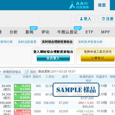
港股
e)
droid)
版网页
登入
注册
情
分析
新闻
评论
牛熊认股证
ETF
MPF
近查询行情
实时活跃股票
实时综合理财投资组合
实时技术投资分析