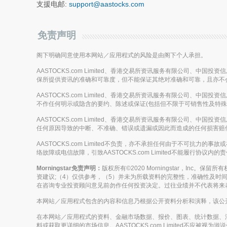
支援电邮:
support@aastocks.com
免责声明
阁下明确同意使用本网站／应用程式的风险是由阁下个人承担。
AASTOCKS.com Limited、香港交易所资讯服务有限公司、中
保所提供资讯的准确和可靠度，但不能保证其绝对准确和可靠，且亦不
AASTOCKS.com Limited、香港交易所资讯服务有限公司、中
不作任何明示或隐含的要约、陈述或保证(包括但不限于可销售性及特殊
AASTOCKS.com Limited、香港交易所资讯服务有限公司、中
任何原因导致的中断、不准确、错误或遗漏或因此而造成的任何损害赔
AASTOCKS.com Limited不负责，亦不承担任何由于不可抗力
络故障或电信故障，引致AASTOCKS.com Limited不能履行协议内
Morningstar免责声明：
版权所有©2020 Morningstar，Inc
资建议;（4）仅供参考，（5）并未为所载资料的完整性，准确性及时间性
在咨询专业投资顾问意见前勿作任何投资决定。过往业绩并不代表将来
本网站／应用程式包含的内容和信息乃根据公开资料分析和演释，该公开资料
在本网站／应用程式的资料、金融市场数据、报价、图表、统计数据、
料或获取更详细的市场信息。AASTOCKS.com Limited不