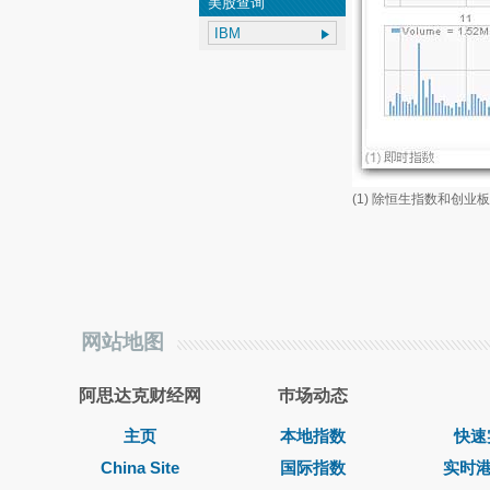
美股查询
(1) 除恒生指数和创
网站地图
阿思达克财经网
巿场动态
主页
本地指数
快速
China Site
国际指数
实时