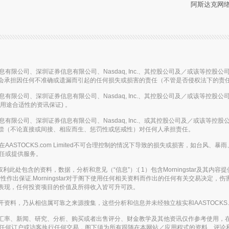
阿斯达克网络信
国投资信息有限公司、深圳证券信息有限公司、Nasdaq, Inc.、其控股公司及／或该
会承担因任何不准确或遗漏而引起的任何损失或损害的责任（不管是否侵权法下的责
国投资信息有限公司、深圳证券信息有限公司、Nasdaq, Inc.、其控股公司及／或该
用途合适性的资讯保证) 。
国投资信息有限公司、深圳证券信息有限公司、Nasdaq, Inc.、或其控股公司及／或
偿（不论直接或间接、相应而生、惩罚性或惩戒性）对任何人承担责任。
的事故或在AASTOCKS.com Limited不可合理控制的情况下导致的损失或损害，
的责任或提供服务。
。保留所有权利此处包含的资料，数据，分析和意见（“信息”）:( 1）包含Morningstar
作出保证.Morningstar对于阁下使用任何相关资料而作出的任何有关交易决定
表现，任何投资项目的价值及所得收入皆可升可跌。
，乃从相信属可靠之来源搜集，这些分析和信息并未经独立核实和AASTOCKS.co
汇率、新闻、研究、分析、购买或者出售评分、财金教学及其他资讯仅作参考使用，
应被视为游说任何订户或访客执行任何交易，阁下须为所有跟随在本网站／应用程式的资料、