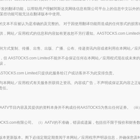
enAI开发的翻译功能，以帮助用户理解阿斯达克网络信息有限公司平台上的信息中文以
，某些功能可能无法在翻译版本中使用。
的文本不应被认为是准确的及完整的。 对于因使用翻译功能而造成的任何形式的损害
的基础提供，网站／应用程式的信息和内容如有更改恕不另行通知。AASTOCKS.com L
下，不得以任何方式复制、传播、出售、出版、广播、公布、传递资讯内容或者利用在本网站
 AASTOCKS.com Limited不能并不会保证任何在本网站／应用程式现在或
设 。
ASTOCKS.com Limited只提供此服务给订户或访客并不为此安排负责。
下载或从任何与本网站／应用程式有关服务所获得之资讯、内容或广告，不声明或保证其内
责任。
AATV节目内容及其提供的资料本身并不构成任何AASTOCKS为售出任何证券。 （i
ASTOCKS.com有限公司。 （i）AATV的不准确，错误或遗漏，包括但不限于报价和财务
版本更新版本。阁下必须定期定期查阅于本网站／应用程序声明该信息，并确保您及