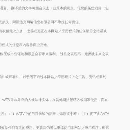
外的语言。 翻译后的文字可能会失去一些原本的意义。信息的某些项目（包
或损失，阿斯达克网络信息有限公司不承担任何责任。
imited有权但无此义务，改善或更正在本网站／应用程式的任何部分之错误或
／应用程式的信息和内容作商业用途。
未来的购买或出售评论和讯息会否带来赢利。 过往之表现不一定反映未来之表
容之正确性或可靠性。对于阁下透过本网站／应用程式上之广告、资讯或要约
ii）AATV并非并存的人或法律实体，在其他司法管辖区或国家使用，而在
数据；（ii）AATV中的节目传输的流量，错误或中断；（iii）阁下由AATV
时知悉任何有关的费用。更新后仍可以继续使用本网站／应用程序，即代