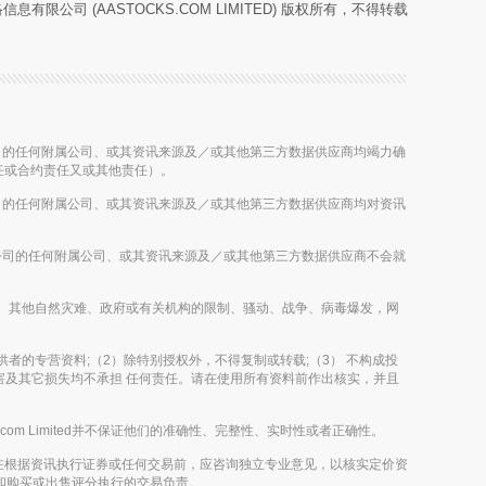
息有限公司 (AASTOCKS.COM LIMITED) 版权所有，不得转载
等控股公司的任何附属公司、或其资讯来源及／或其他第三方数据供应商均竭力确
任或合约责任又或其他责任）。
等控股公司的任何附属公司、或其资讯来源及／或其他第三方数据供应商均对资讯
该等控股公司的任何附属公司、或其资讯来源及／或其他第三方数据供应商不会就
如台风、暴雨、其他自然灾难、政府或有关机构的限制、骚动、战争、病毒爆发，网
及其内容提供者的专营资料;（2）除特别授权外，不得复制或转载;（3） 不构成投
，伤害及其它损失均不承担 任何责任。请在使用所有资料前作出核实，并且
m Limited并不保证他们的准确性、完整性、实时性或者正确性。
在根据资讯执行证券或任何交易前，应咨询独立专业意见，以核实定价资
评论和购买或出售评分执行的交易负责。