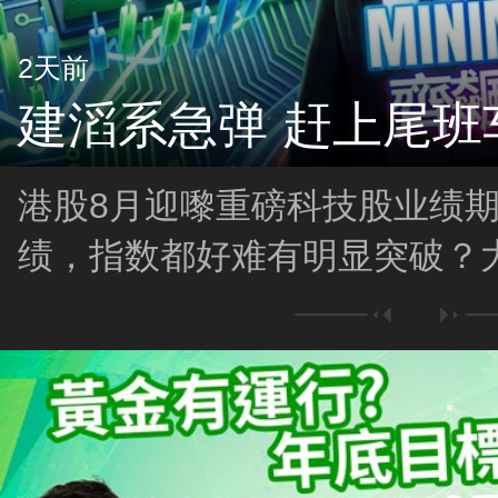
2天前
建滔系急弹 赶上尾班
港股8月迎嚟重磅科技股业绩
绩，指数都好难有明显突破？大
相关股落镬，而家系买货尾班