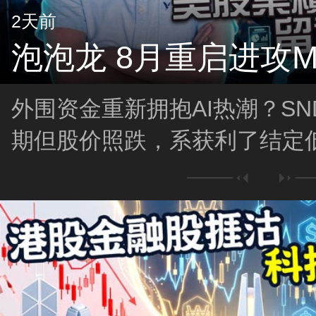
2天前
泡泡龙 8月重启进攻M
外围资金重新拥抱AI热潮？SN
期但股价照跌，系获利了结定
急挫、多次熔断，目前是否已