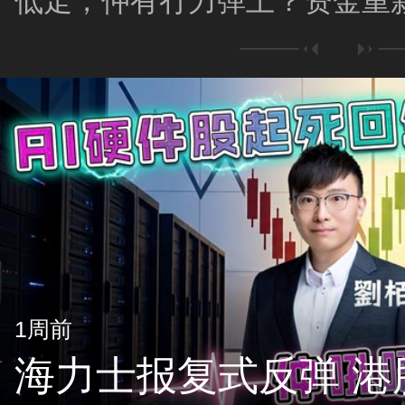
低走，仲有冇力弹上？资金重新
股系咪要唞唞？
1周前
海力士报复式反弹 港