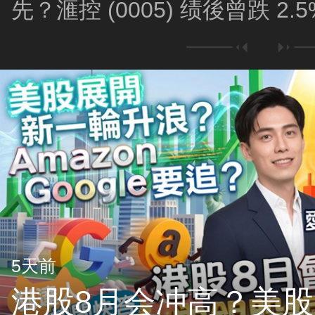
先？滙控 (0005) 绩後曾跌 2
5天前
港股8月会冲高？美