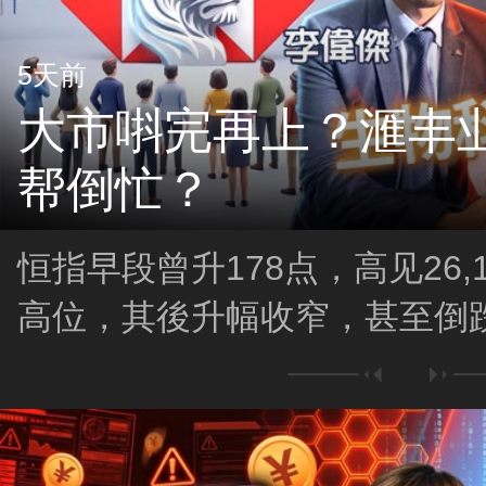
5天前
大市唞完再上？滙丰业
帮倒忙？
恒指早段曾升178点，高见26,
高位，其後升幅收窄，甚至倒跌
市有没有机会再上，视乎中午