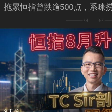
拖累恒指曾跌逾500点，系咪
3天前