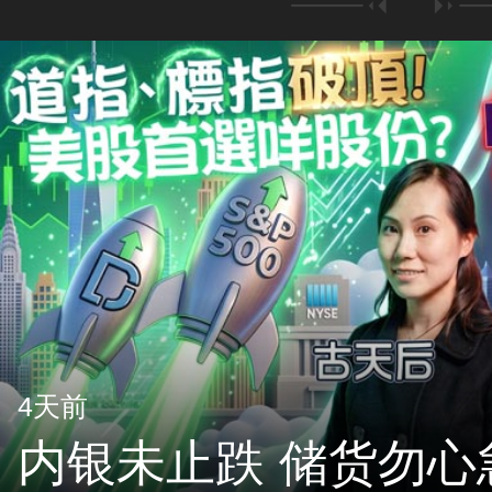
4天前
内银未止跌 储货勿心