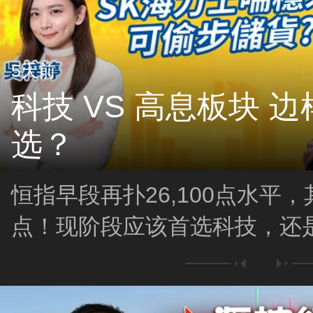
5天前
科技 VS 高息板块 
选？
恒指早段再扑26,100点水平，
点！现阶段应该首选科技，还
SK海力士韩股日内表现反覆
象？可否偷步储货？