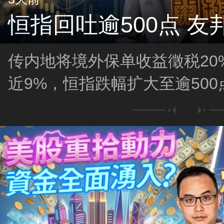
恒指回吐逾500点 友
传内地将境外保单收益徵税20%，
近9%，恒指跌幅扩大至逾500点
市走势？恒指上26,000有阻力
买？联储局放鹰 美股插水！