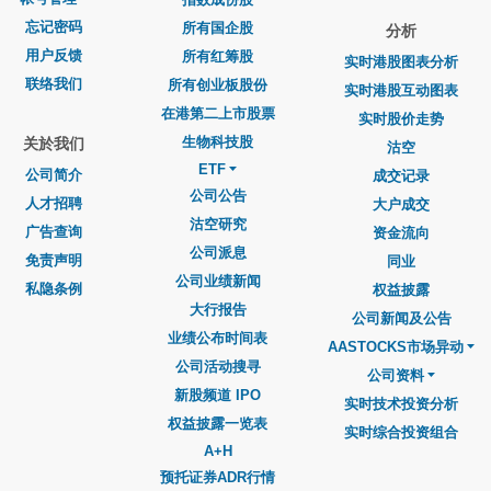
忘记密码
所有国企股
分析
用户反馈
所有红筹股
实时港股图表分析
联络我们
所有创业板股份
实时港股互动图表
在港第二上市股票
实时股价走势
生物科技股
关於我们
沽空
ETF
公司简介
成交记录
公司公告
人才招聘
大户成交
沽空研究
广告查询
资金流向
公司派息
免责声明
同业
公司业绩新闻
私隐条例
权益披露
大行报告
公司新闻及公告
业绩公布时间表
AASTOCKS市场异动
公司活动搜寻
公司资料
新股频道 IPO
实时技术投资分析
权益披露一览表
实时综合投资组合
A+H
预托证券ADR行情