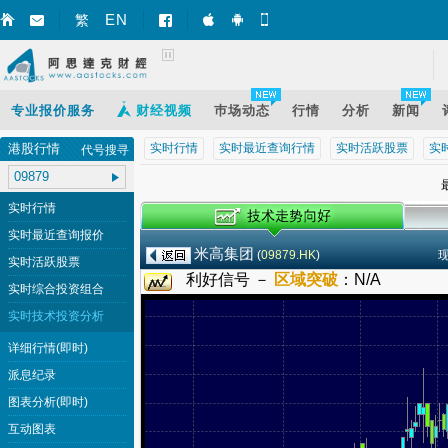
EN
繁
智财迅 (iPhone)
智财迅 (Android)
手机版网页
专业报价服务
财经视频
巿场动态
行情
分析
新闻
港股行情
实时行情
实时最近查询行情
实时活跃股票
实
代号搜寻
最
实时行情
实时最近查询报价
米高集团
(
09879.HK
)
实时活跃股票
利好信号 －
区域突破
：
N/A
实时综合投资组合
实时技术投资分析
详细行情(即时)
派息纪录
图表分析(即时)
互动图表