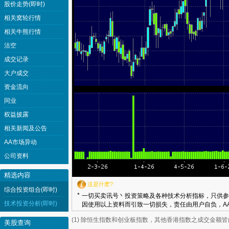
股价走势(即时)
相关窝轮行情
相关牛熊行情
沽空
成交记录
大户成交
资金流向
同业
权益披露
相关新闻及公告
AA市场异动
公司资料
精选内容
这是什麽?
综合投资组合(即时)
*
一切买卖讯号丶投资策略及各种技术分析指标，只供参
技术投资分析(即时)
因使用以上资料而引致一切损失，责任由用户自负，AA
(1) 除恒生指数和创业板指数，其他香港指数之成交金额
美股查询