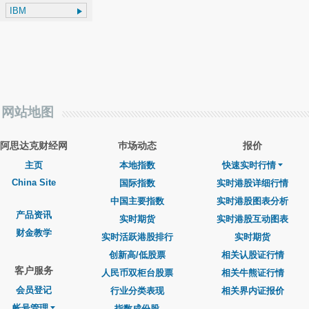
网站地图
阿思达克财经网
巿场动态
报价
主页
本地指数
快速实时行情
China Site
国际指数
实时港股详细行情
中国主要指数
实时港股图表分析
产品资讯
实时期货
实时港股互动图表
财金教学
实时活跃港股排行
实时期货
创新高/低股票
相关认股证行情
客户服务
人民币双柜台股票
相关牛熊证行情
会员登记
行业分类表现
相关界内证报价
帐号管理
指数成份股