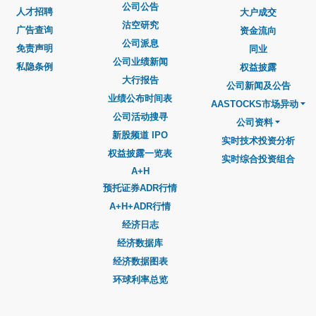
公司公告
人才招聘
大户成交
沽空研究
广告查询
资金流向
公司派息
免责声明
同业
公司业绩新闻
私隐条例
权益披露
大行报告
公司新闻及公告
业绩公布时间表
AASTOCKS市场异动
公司活动搜寻
公司资料
新股频道 IPO
实时技术投资分析
权益披露一览表
实时综合投资组合
A+H
预托证券ADR行情
A+H+ADR行情
经济日志
经济数据库
经济数据图表
环球利率总览