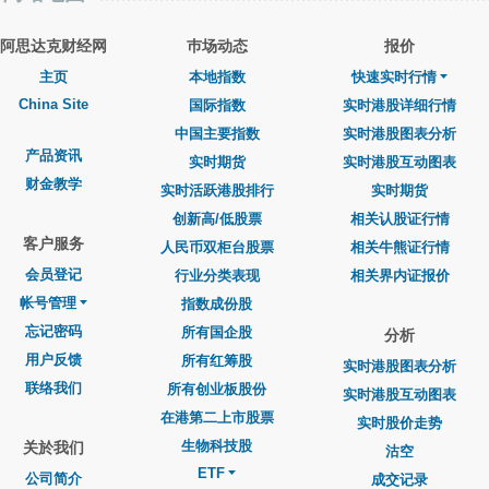
阿思达克财经网
巿场动态
报价
主页
本地指数
快速实时行情
China Site
国际指数
实时港股详细行情
中国主要指数
实时港股图表分析
产品资讯
实时期货
实时港股互动图表
财金教学
实时活跃港股排行
实时期货
创新高/低股票
相关认股证行情
客户服务
人民币双柜台股票
相关牛熊证行情
会员登记
行业分类表现
相关界内证报价
帐号管理
指数成份股
忘记密码
所有国企股
分析
用户反馈
所有红筹股
实时港股图表分析
联络我们
所有创业板股份
实时港股互动图表
在港第二上市股票
实时股价走势
生物科技股
关於我们
沽空
ETF
公司简介
成交记录