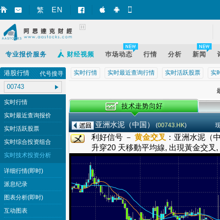
EN
繁
智财迅 (iPhone)
智财迅 (Android)
手机版网页
专业报价服务
财经视频
巿场动态
行情
分析
新闻
港股行情
实时行情
实时最近查询行情
实时活跃股票
实
代号搜寻
最
实时行情
实时最近查询报价
亚洲水泥（中国）
(
00743.HK
)
实时活跃股票
利好信号 －
黄金交叉
：
亚洲水泥（中国
实时综合投资组合
升穿20 天移動平均線, 出現黃金交叉
实时技术投资分析
详细行情(即时)
派息纪录
图表分析(即时)
互动图表