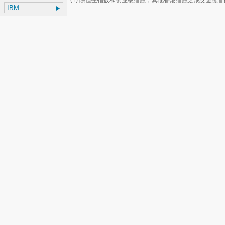
(1) 除恒生指数和创业板指数，其他香港指数之成交金额