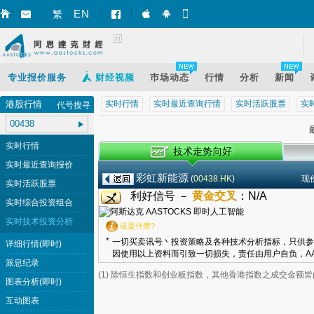
EN
繁
智财迅 (iPhone)
智财迅 (Android)
手机版网页
专业报价服务
财经视频
巿场动态
行情
分析
新闻
港股行情
实时行情
实时最近查询行情
实时活跃股票
实
代号搜寻
最
实时行情
实时最近查询报价
彩虹新能源
(
00438.HK
)
现
实时活跃股票
利好信号 －
黄金交叉
：
N/A
实时综合投资组合
实时技术投资分析
这是什麽?
*
一切买卖讯号丶投资策略及各种技术分析指标，只供参
详细行情(即时)
因使用以上资料而引致一切损失，责任由用户自负，AA
派息纪录
(1) 除恒生指数和创业板指数，其他香港指数之成交金额
图表分析(即时)
互动图表