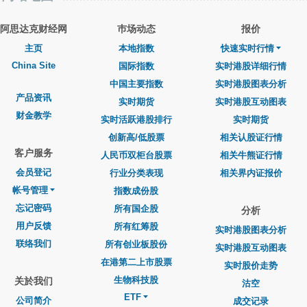
阿思达克财经网
巿场动态
报价
主页
本地指数
快速实时行情
China Site
国际指数
实时港股详细行情
中国主要指数
实时港股图表分析
产品资讯
实时期货
实时港股互动图表
财金教学
实时活跃港股排行
实时期货
创新高/低股票
相关认股证行情
客户服务
人民币双柜台股票
相关牛熊证行情
会员登记
行业分类表现
相关界内证报价
帐号管理
指数成份股
忘记密码
所有国企股
分析
用户反馈
所有红筹股
实时港股图表分析
联络我们
所有创业板股份
实时港股互动图表
在港第二上市股票
实时股价走势
生物科技股
关於我们
沽空
ETF
公司简介
成交记录