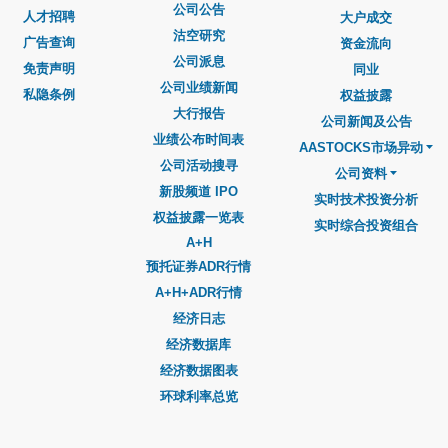
公司公告
人才招聘
大户成交
沽空研究
广告查询
资金流向
公司派息
免责声明
同业
公司业绩新闻
私隐条例
权益披露
大行报告
公司新闻及公告
业绩公布时间表
AASTOCKS市场异动
公司活动搜寻
公司资料
新股频道 IPO
实时技术投资分析
权益披露一览表
实时综合投资组合
A+H
预托证券ADR行情
A+H+ADR行情
经济日志
经济数据库
经济数据图表
环球利率总览