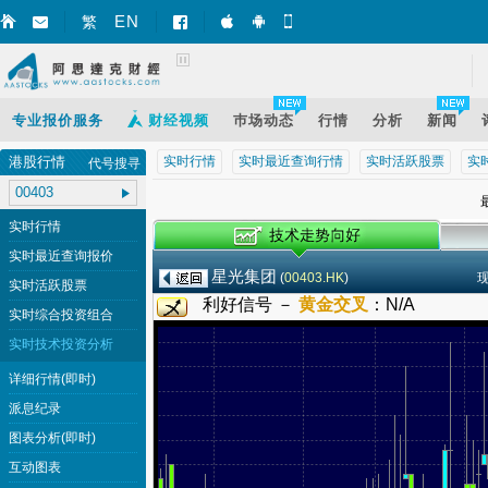
EN
繁
智财迅 (iPhone)
智财迅 (Android)
手机版网页
专业报价服务
财经视频
巿场动态
行情
分析
新闻
港股行情
实时行情
实时最近查询行情
实时活跃股票
实
代号搜寻
最
实时行情
实时最近查询报价
星光集团
(
00403.HK
)
实时活跃股票
利好信号 －
黄金交叉
：
N/A
实时综合投资组合
实时技术投资分析
详细行情(即时)
派息纪录
图表分析(即时)
互动图表