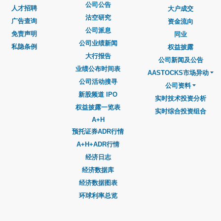
公司公告
人才招聘
大户成交
沽空研究
广告查询
资金流向
公司派息
免责声明
同业
公司业绩新闻
私隐条例
权益披露
大行报告
公司新闻及公告
业绩公布时间表
AASTOCKS市场异动
公司活动搜寻
公司资料
新股频道 IPO
实时技术投资分析
权益披露一览表
实时综合投资组合
A+H
预托证券ADR行情
A+H+ADR行情
经济日志
经济数据库
经济数据图表
环球利率总览