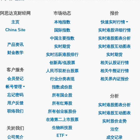
阿思达克财经网
巿场动态
报价
主页
本地指数
快速实时行情
China Site
国际指数
实时港股详细行情
中国主要指数
实时港股图表分析
产品资讯
实时期货
实时港股互动图表
财金教学
实时活跃港股排行
实时期货
创新高/低股票
相关认股证行情
客户服务
人民币双柜台股票
相关牛熊证行情
会员登记
行业分类表现
相关界内证报价
帐号管理
指数成份股
忘记密码
所有国企股
分析
用户反馈
所有红筹股
实时港股图表分析
联络我们
所有创业板股份
实时港股互动图表
在港第二上市股票
实时股价走势
生物科技股
关於我们
沽空
ETF
公司简介
成交记录