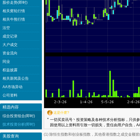
股价走势(即时)
相关窝轮行情
相关牛熊行情
沽空
成交记录
大户成交
资金流向
同业
权益披露
相关新闻及公告
AA市场异动
公司资料
精选内容
这是什麽?
综合投资组合(即时)
*
一切买卖讯号丶投资策略及各种技术分析指标，只供参
技术投资分析(即时)
因使用以上资料而引致一切损失，责任由用户自负，AA
(1) 除恒生指数和创业板指数，其他香港指数之成交金额
美股查询