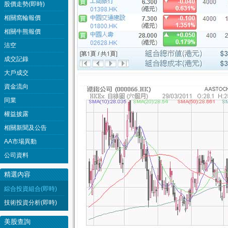
股價走勢(即時)
相關窩輪報價
相關牛熊報價
沽空
成交記錄
大戶成交
資金流向
同業
權益披露
相關新聞及公告
AA市場異動
公司資料
精選內容
綜合投資組合(即時)
技術投資分析(即時)
美股查詢