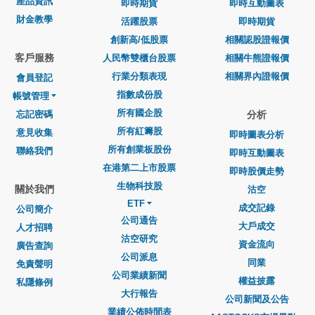
產品資訊
即時期貨
即時互動圖表
財金教學
活躍股票
即時期貨
創新高/低股票
相關認股證報價
客戶服務
人民幣雙櫃台股票
相關牛熊證報價
行業分類表現
相關界內證報價
會員登記
指數成份股
帳號管理
所有國企股
忘記密碼
分析
所有紅籌股
意見收集
即時圖表分析
所有創業板股份
聯絡我們
即時互動圖表
在港第二上市股票
即時股價走勢
生物科技股
關於我們
沽空
ETF
成交記錄
公司簡介
公司通告
大戶成交
人才招聘
沽空研究
資金流向
廣告查詢
公司派息
同業
免責聲明
公司業績新聞
權益披露
私隱條例
大行報告
公司新聞及公告
業績公佈時間表