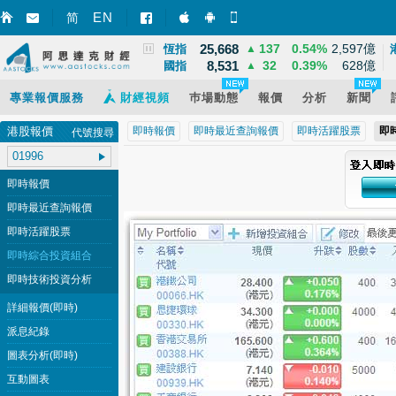
3,940
39
1.02%
12,095億
EN
上證
▲
简
智財迅 (iPhone)
智財迅 (Android)
手機版網頁
25,668
137
0.54%
2,597億
恆指
▲
8,531
32
0.39%
628億
國指
▲
專業報價服務
財經視頻
巿場動態
報價
分析
新聞
港股報價
即時報價
即時最近查詢報價
即時活躍股票
即
代號搜尋
即時報價
即時最近查詢報價
即時活躍股票
即時綜合投資組合
即時技術投資分析
詳細報價(即時)
派息紀錄
圖表分析(即時)
互動圖表