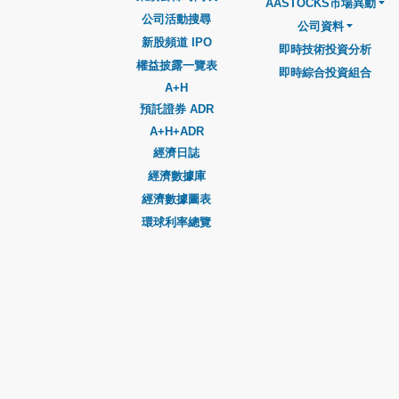
AASTOCKS市場異動
公司活動搜尋
公司資料
新股頻道 IPO
即時技術投資分析
權益披露一覽表
即時綜合投資組合
A+H
預託證券 ADR
A+H+ADR
經濟日誌
經濟數據庫
經濟數據圖表
環球利率總覽