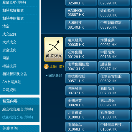
股價走勢(即時)
02580.HK
02899.HK
相關窩輪報價
HASHKE...
金山軟件
03887.HK
03888.HK
相關牛熊報價
人和科技
中顯智能齊家...
沽空
08140.HK
08395.HK
成交記錄
遠東發展
海港企業
大戶成交
00035.HK
00051.HK
資金流向
泛海集團
中國儒意
00129.HK
00136.HK
同業
南華集團控股
謝瑞麟
權益披露
這是什麼?
00413.HK
00417.HK
相關新聞及公告
回到最頂
豐德麗控股
佳華百貨控股
00571.HK
00602.HK
AA市場異動
灣區發展
萊爾斯丹
公司資料
00737.HK
00738.HK
王朝酒業
東江環保
精選內容
00828.HK
00895.HK
綜合投資組合(即時)
北青傳媒
歡喜傳媒
技術投資分析(即時)
01000.HK
01003.HK
雨潤食品
中國健康科技...
美股查詢
01068.HK
01069.HK