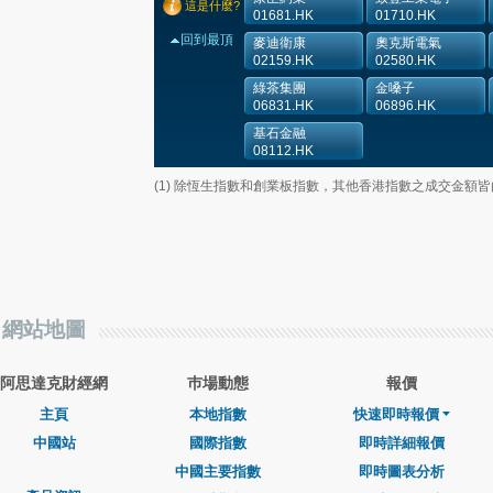
這是什麼?
01681.HK
01710.HK
回到最頂
麥迪衛康
奧克斯電氣
02159.HK
02580.HK
綠茶集團
金嗓子
06831.HK
06896.HK
基石金融
08112.HK
(1) 除恆生指數和創業板指數，其他香港指數之成交金額
網站地圖
阿思達克財經網
巿場動態
報價
主頁
本地指數
快速即時報價
中國站
國際指數
即時詳細報價
中國主要指數
即時圖表分析