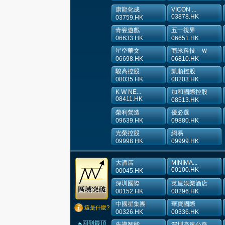
康龍化成
VICON ...
03878.HK
03759.HK
青瓷遊戲
五一視界
06633.HK
06651.HK
星空華文
商米科技－Ｗ
06698.HK
06810.HK
駿高控股
凱順控股
08035.HK
08203.HK
K W NE...
加和國際控股
08411.HK
08513.HK
榮利營造
優必選
09639.HK
09880.HK
光榮控股
網易
09998.HK
09999.HK
大酒店
MINIMA...
00100.HK
00045.HK
深圳國際
英皇娛樂酒店
00152.HK
00296.HK
中國星集團
華寶國際
這是什麼?
00326.HK
00336.HK
回到最頂
先導智能
深圳高速公路...