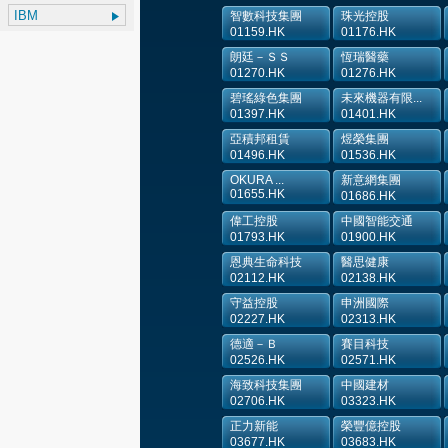
智數科技集團
珠光控股
01159.HK
01176.HK
朗廷－ＳＳ
恆瑞醫藥
01270.HK
01276.HK
碧瑤綠色集團
未來機器有限...
01397.HK
01401.HK
亞積邦租賃
煜榮集團
01496.HK
01536.HK
OKURA ...
新意網集團
01655.HK
01686.HK
偉工控股
中國智能交通
01793.HK
01900.HK
恩典生命科技
醫思健康
02112.HK
02138.HK
守益控股
申洲國際
02227.HK
02313.HK
德適－Ｂ
賽目科技
02526.HK
02571.HK
海致科技集團
中國建材
02706.HK
03323.HK
正力新能
榮豐億控股
03677.HK
03683.HK