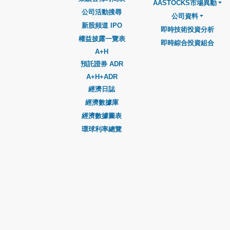
AASTOCKS市場異動
公司活動搜尋
公司資料
新股頻道 IPO
即時技術投資分析
權益披露一覽表
即時綜合投資組合
A+H
預託證券 ADR
A+H+ADR
經濟日誌
經濟數據庫
經濟數據圖表
環球利率總覽