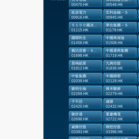
00470.HK
00548.HK
龍源電力
宏利金融－Ｓ
00916.HK
00945.HK
５１００藏冰...
華住集團－Ｓ
01115.HK
01179.HK
國聯民生
中國再保險
01456.HK
01508.HK
騰訊音樂－Ｓ...
中國通商集團
01698.HK
01719.HK
晨鳴紙業
九興控股
01812.HK
01836.HK
中集集團
中國聯塑
02039.HK
02128.HK
藥明生物
雍禾醫療
02269.HK
02279.HK
子不語
越疆
02420.HK
02432.HK
樂舒適
重慶機電
02698.HK
02722.HK
威勝控股
聯想控股
03393.HK
03396.HK