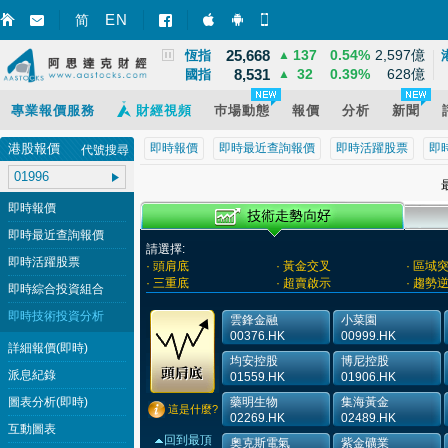
3,940
39
1.02%
12,095億
EN
上證
▲
简
智財迅 (iPhone)
智財迅 (Android)
手機版網頁
25,668
137
0.54%
2,597億
恆指
▲
8,531
32
0.39%
628億
國指
▲
專業報價服務
財經視頻
巿場動態
報價
分析
新聞
港股報價
即時報價
即時最近查詢報價
即時活躍股票
即
代號搜尋
最
即時報價
即時最近查詢報價
請選擇:
即時活躍股票
· 頭肩底
· 黃金交叉
· 區域
· 三重底
· 超賣啟示
· 趨勢
即時綜合投資組合
即時技術投資分析
雲鋒金融
小菜園
00376.HK
00999.HK
詳細報價(即時)
均安控股
博尼控股
派息紀錄
01559.HK
01906.HK
圖表分析(即時)
藥明生物
集海黃金
這是什麼?
02269.HK
02489.HK
互動圖表
回到最頂
奧克斯電氣
紫金礦業