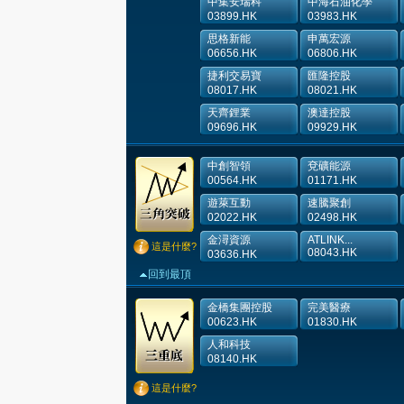
中集安瑞科
中海石油化學
03899.HK
03983.HK
思格新能
申萬宏源
06656.HK
06806.HK
捷利交易寶
匯隆控股
08017.HK
08021.HK
天齊鋰業
澳達控股
09696.HK
09929.HK
中創智領
兗礦能源
00564.HK
01171.HK
遊萊互動
速騰聚創
02022.HK
02498.HK
金潯資源
ATLINK...
這是什麼?
08043.HK
03636.HK
回到最頂
金橋集團控股
完美醫療
00623.HK
01830.HK
人和科技
08140.HK
這是什麼?