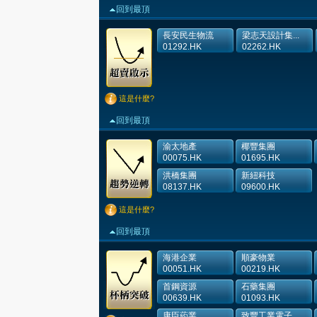
回到最頂
長安民生物流
梁志天設計集...
01292.HK
02262.HK
這是什麼?
回到最頂
渝太地產
椰豐集團
00075.HK
01695.HK
洪橋集團
新紐科技
08137.HK
09600.HK
這是什麼?
回到最頂
海港企業
順豪物業
00051.HK
00219.HK
首鋼資源
石藥集團
00639.HK
01093.HK
康臣葯業
致豐工業電子