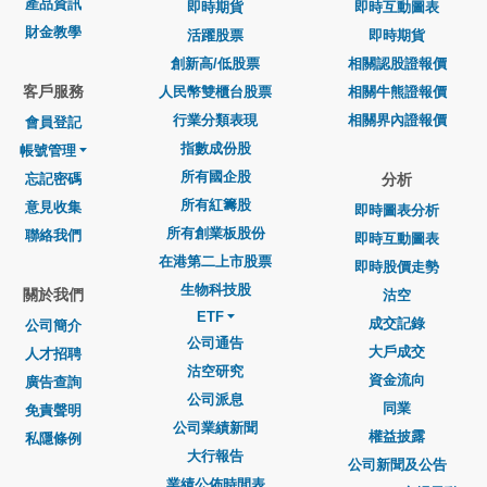
產品資訊
即時期貨
即時互動圖表
財金教學
活躍股票
即時期貨
創新高/低股票
相關認股證報價
客戶服務
人民幣雙櫃台股票
相關牛熊證報價
行業分類表現
相關界內證報價
會員登記
指數成份股
帳號管理
所有國企股
忘記密碼
分析
所有紅籌股
意見收集
即時圖表分析
所有創業板股份
聯絡我們
即時互動圖表
在港第二上市股票
即時股價走勢
生物科技股
關於我們
沽空
ETF
成交記錄
公司簡介
公司通告
大戶成交
人才招聘
沽空研究
資金流向
廣告查詢
公司派息
同業
免責聲明
公司業績新聞
權益披露
私隱條例
大行報告
公司新聞及公告
業績公佈時間表