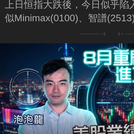
上日恒指大跌後，今日似乎陷入
似Minimax(0100)、智譜(2
跟車短炒？