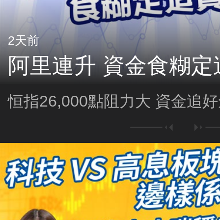
2天前
阿里連升 資金食糊定
恒指26,000點阻力大 資金追