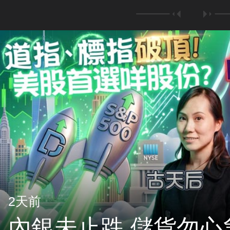
2天前
內銀未止跌 儲貨勿心