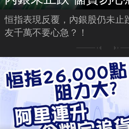
恒指表現反覆，內銀股仍未止
友千萬不要心急？！