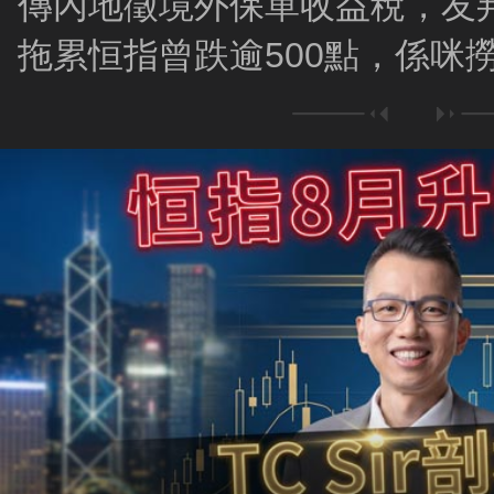
傳內地徵境外保單收益稅，友邦(
拖累恒指曾跌逾500點，係咪