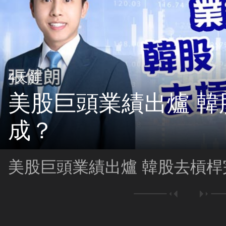
4天前
美股巨頭業績出爐 韓
成？
美股巨頭業績出爐 韓股去槓桿