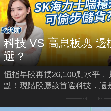
2天前
科技 VS 高息板塊 
選？
恒指早段再撲26,100點水平，
點！現階段應該首選科技，還
SK海力士韓股日內表現反覆
象？可否偷步儲貨？