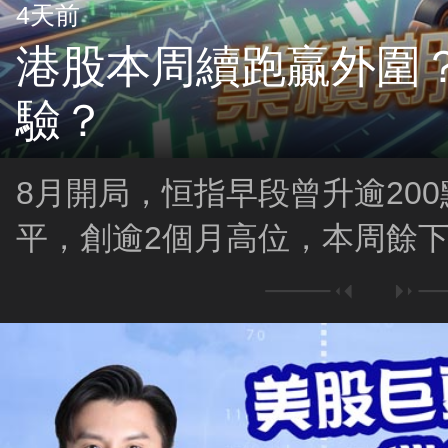
4天前
港股本周續跑贏外圍
驗？
8月開局，恒指早段曾升逾200點
平，創逾2個月高位，本周餘
勇？業績期會否成為考驗？！