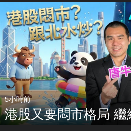
5小時前
港股又要悶市格局 繼