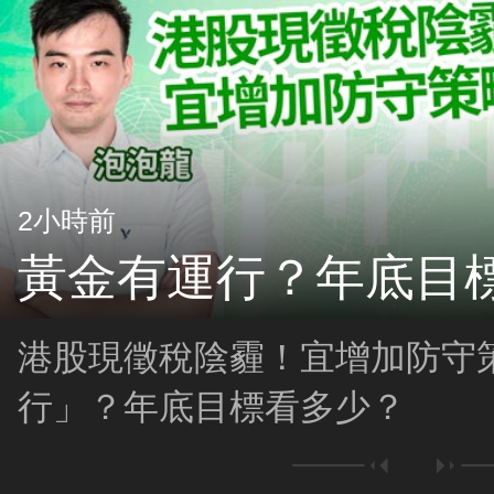
2小時前
黃金有運行？年底目
港股現徵稅陰霾！宜增加防守
行」？年底目標看多少？