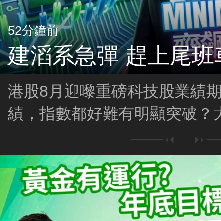
52分鐘前
建滔系急彈 趕上尾班
港股8月迎嚟重磅科技股業績
績，指數都好難有明顯突破？大
相關股落鑊，而家係買貨尾班