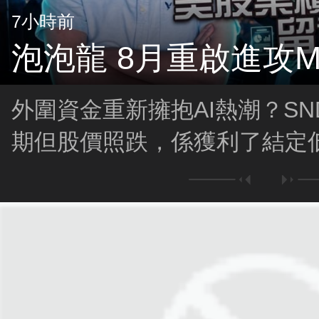
7小時前
泡泡龍 8月重啟進攻M
外圍資金重新擁抱AI熱潮？SN
期但股價照跌，係獲利了結定
急挫、多次熔斷，目前是否已