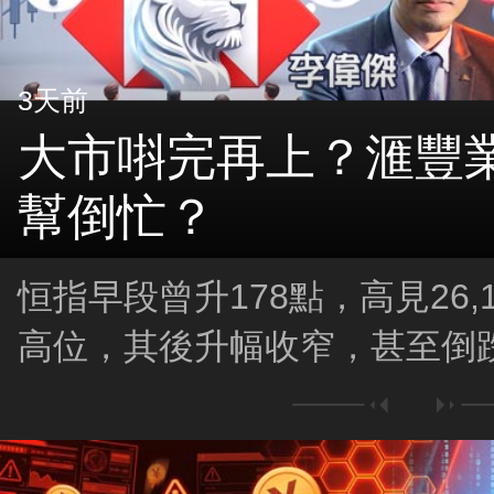
3天前
大市唞完再上？滙豐業
幫倒忙？
恒指早段曾升178點，高見26,
高位，其後升幅收窄，甚至倒跌
市有沒有機會再上，視乎中午