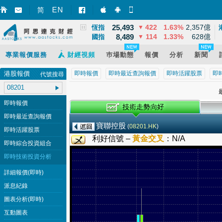
3,900
21
0.57%
11,668億
EN
上證
▲
简
智財迅 (iPhone)
智財迅 (Android)
手機版網頁
25,493
422
1.63%
2,357億
恆指
▼
8,489
114
1.33%
628億
國指
▼
專業報價服務
財經視頻
巿場動態
報價
分析
新聞
港股報價
即時報價
即時最近查詢報價
即時活躍股票
即
代號搜尋
最
即時報價
即時最近查詢報價
寶聯控股
(
08201.HK
)
即時活躍股票
利好信號 –
黃金交叉
：
N/A
即時綜合投資組合
即時技術投資分析
詳細報價(即時)
派息紀錄
圖表分析(即時)
互動圖表