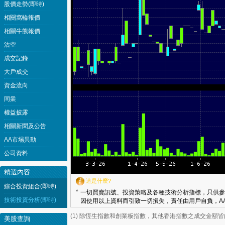
股價走勢(即時)
相關窩輪報價
相關牛熊報價
沽空
成交記錄
大戶成交
資金流向
同業
權益披露
相關新聞及公告
AA市場異動
公司資料
精選內容
這是什麼?
綜合投資組合(即時)
*
一切買賣訊號、投資策略及各種技術分析指標，只供參
技術投資分析(即時)
因使用以上資料而引致一切損失，責任由用戶自負，AA
(1) 除恆生指數和創業板指數，其他香港指數之成交金額
美股查詢