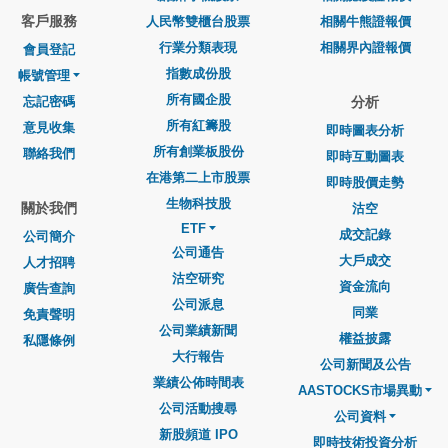
客戶服務
人民幣雙櫃台股票
相關牛熊證報價
行業分類表現
相關界內證報價
會員登記
指數成份股
帳號管理
所有國企股
忘記密碼
分析
所有紅籌股
意見收集
即時圖表分析
所有創業板股份
聯絡我們
即時互動圖表
在港第二上市股票
即時股價走勢
生物科技股
關於我們
沽空
ETF
成交記錄
公司簡介
公司通告
大戶成交
人才招聘
沽空研究
資金流向
廣告查詢
公司派息
同業
免責聲明
公司業績新聞
權益披露
私隱條例
大行報告
公司新聞及公告
業績公佈時間表
AASTOCKS市場異動
公司活動搜尋
公司資料
新股頻道 IPO
即時技術投資分析