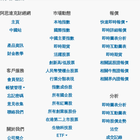
阿思達克財經網
巿場動態
報價
主頁
本地指數
快速即時報價
中國站
國際指數
即時詳細報價
中國主要指數
即時圖表分析
產品資訊
即時期貨
即時互動圖表
財金教學
活躍股票
即時期貨
創新高/低股票
相關認股證報價
客戶服務
人民幣雙櫃台股票
相關牛熊證報價
行業分類表現
相關界內證報價
會員登記
指數成份股
帳號管理
所有國企股
忘記密碼
分析
所有紅籌股
意見收集
即時圖表分析
所有創業板股份
聯絡我們
即時互動圖表
在港第二上市股票
即時股價走勢
生物科技股
關於我們
沽空
ETF
成交記錄
公司簡介