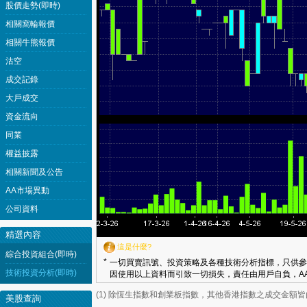
股價走勢(即時)
相關窩輪報價
相關牛熊報價
沽空
成交記錄
大戶成交
資金流向
同業
權益披露
相關新聞及公告
AA市場異動
公司資料
精選內容
這是什麼?
綜合投資組合(即時)
*
一切買賣訊號、投資策略及各種技術分析指標，只供參
技術投資分析(即時)
因使用以上資料而引致一切損失，責任由用戶自負，AA
(1) 除恆生指數和創業板指數，其他香港指數之成交金額
美股查詢