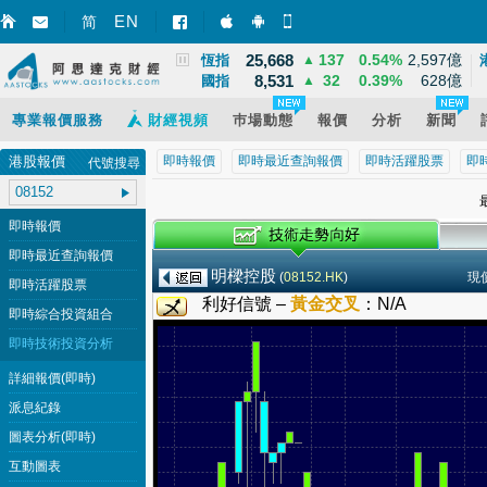
3,940
39
1.02%
12,095億
EN
上證
▲
简
智財迅 (iPhone)
智財迅 (Android)
手機版網頁
25,668
137
0.54%
2,597億
恆指
▲
8,531
32
0.39%
628億
國指
▲
專業報價服務
財經視頻
巿場動態
報價
分析
新聞
港股報價
即時報價
即時最近查詢報價
即時活躍股票
即
代號搜尋
最
即時報價
即時最近查詢報價
明樑控股
(
08152.HK
)
現
即時活躍股票
利好信號 –
黃金交叉
：
N/A
即時綜合投資組合
即時技術投資分析
詳細報價(即時)
派息紀錄
圖表分析(即時)
互動圖表