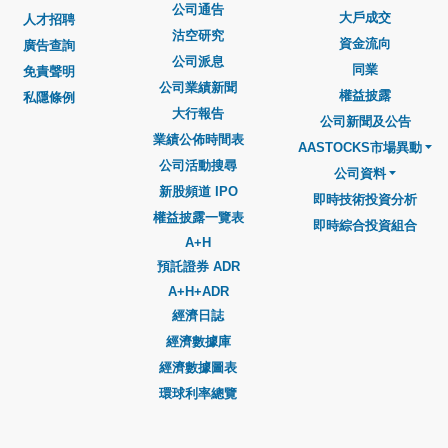
公司通告
大戶成交
人才招聘
沽空研究
資金流向
廣告查詢
公司派息
同業
免責聲明
公司業績新聞
權益披露
私隱條例
大行報告
公司新聞及公告
業績公佈時間表
AASTOCKS市場異動
公司活動搜尋
公司資料
新股頻道 IPO
即時技術投資分析
權益披露一覽表
即時綜合投資組合
A+H
預託證券 ADR
A+H+ADR
經濟日誌
經濟數據庫
經濟數據圖表
環球利率總覽