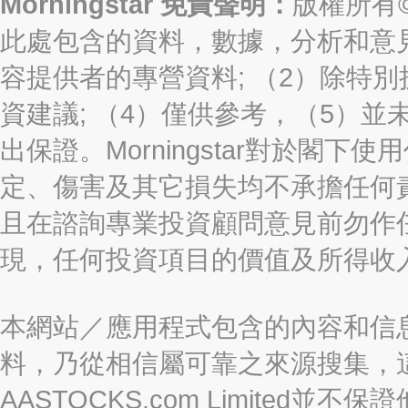
Morningstar 免責聲明：
版權所有©2
此處包含的資料，數據，分析和意見（“信
容提供者的專營資料; （2）除特別
資建議; （4）僅供參考，（5）
出保證。Morningstar對於閣
定、傷害及其它損失均不承擔任何
且在諮詢專業投資顧問意見前勿作
現，任何投資項目的價值及所得收
本網站／應用程式包含的內容和信
料，乃從相信屬可靠之來源搜集，
AASTOCKS.com Limite