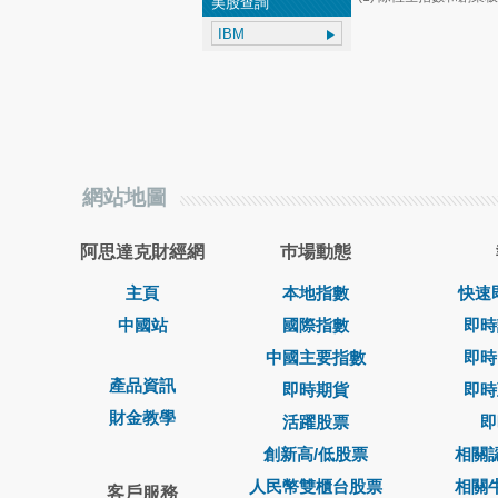
美股查詢
網站地圖
阿思達克財經網
巿場動態
主頁
本地指數
快速
中國站
國際指數
即時
中國主要指數
即時
產品資訊
即時期貨
即時
財金教學
活躍股票
即
創新高/低股票
相關
人民幣雙櫃台股票
相關
客戶服務