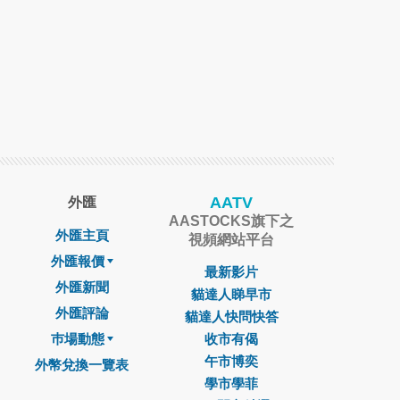
AATV
外匯
AASTOCKS旗下之
外匯主頁
視頻網站平台
外匯報價
最新影片
外匯新聞
貓達人睇早市
外匯評論
貓達人快問快答
巿場動態
收市有偈
午市博奕
外幣兌換一覽表
學市學菲