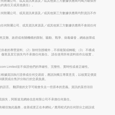
股公司的任何附屬公司、或其資訊來源及／或其他第三方數據供應商均竭力確保所
合約責任又或其他責任）。
股公司的任何附屬公司、或其資訊來源及／或其他第三方數據供應商均對資訊不作
控股公司的任何附屬公司、或其資訊來源及／或其他第三方數據供應商不會就任何
雨、其他自然災難、政府或有關機構的限制、騷動、戰爭、病毒爆發，網絡故障或
其內容提供者的專營資料; （2）除特別授權外，不得複製或轉載; （3） 不構成
決定、傷害及其它損失均不承擔任何責任。 請在使用所有資料前作出核實，
m Limited並不保證他們的準確性、完整性、實時性或者正確性。
在根據資訊執行證券或任何交易前，應諮詢獨立專業意見，以核實定價資
評論和購買或出售評分執行的交易負責。
以外的語言。 翻譯後的文字可能會失去一些原本的意義。資訊的某些項目
或損失，阿斯達克網絡信息有限公司不承擔任何責任。
imited有權但無此義務，改善或更正在本網站／應用程式的任何部分之錯誤或