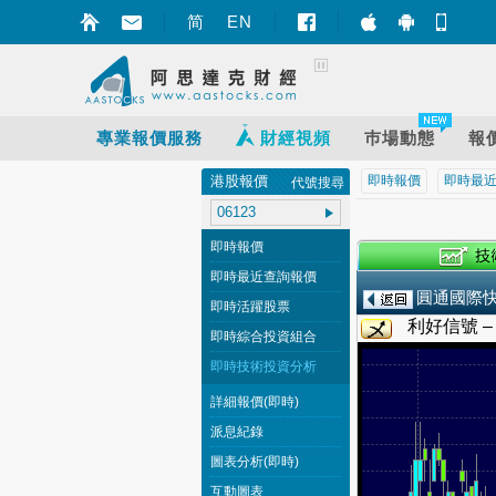
简
EN
智財迅 (iPhon
智財迅 (An
手機
專業報價服務
財經視頻
巿場動態
報
港股報價
即時報價
即時最
代號搜尋
即時報價
即時最近查詢報價
圓通國際
即時活躍股票
利好信號 
即時綜合投資組合
即時技術投資分析
詳細報價(即時)
派息紀錄
圖表分析(即時)
互動圖表