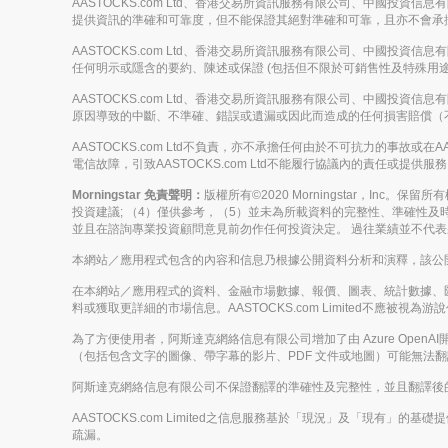
AASTOCKS.com Ltd、香港交易所資訊服務有限公司、中國投資
提供資訊的準確和可靠度，但不能保證其絕對準確和可靠，且亦不會承
AASTOCKS.com Ltd、香港交易所資訊服務有限公司、中國投資
任何明示或隱含的要約、陳述或保證 (包括但不限於可銷售性及特殊用途
AASTOCKS.com Ltd、香港交易所資訊服務有限公司、中國投資
原因導致的中斷、不準確、錯誤或遺漏或因此而造成的任何損害賠償（
AASTOCKS.com Ltd不負責，亦不承擔任何由於不可抗力的事故
電信故障，引致AASTOCKS.com Ltd不能履行協議內的責任或提供服
Morningstar 免責聲明：
版權所有©2020 Morningstar，Inc
投資建議; （4）僅供參考，（5）並未為所載資料的完整性、準確性及時
並且在諮詢專業投資顧問意見前勿作任何投資決定。 過往業績並不代
本網站／應用程式包含的內容和信息乃根據公開資料分析和演釋，該公開資料
在本網站／應用程式的資料、金融市場數據、報價、圖表、統計數據、
料或獲取更詳細的市場信息。AASTOCKS.com Limited不
為了方便使用者，阿斯達克網絡信息有限公司增加了由 Azure Op
（包括包含文字的圖像、帶字幕的影片、PDF 文件或地圖）可能無法
阿斯達克網絡信息有限公司不保證翻譯的準確性及完整性，並且翻譯後
AASTOCKS.com Limited之信息服務基於「現況」及「現有」
疏漏。