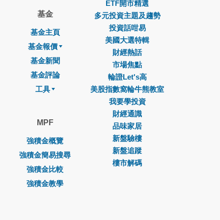
ETF開市精選
基金
多元投資主題及趨勢
投資話咁易
基金主頁
美國大選特輯
基金報價
財經熱話
基金新聞
市場焦點
基金評論
輪證Let's高
工具
美股指數窩輪牛熊教室
我要學投資
財經通識
MPF
品味家居
新盤驗樓
強積金概覽
新盤追蹤
強積金簡易搜尋
樓市解碼
強積金比較
強積金教學