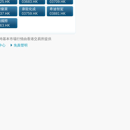
25.HK
03683.HK
03709.HK
智藥業
康龍化成
希迪智駕
37.HK
03759.HK
03881.HK
順國際
63.HK
時基本市場行情由香港交易所提供
中心
免責聲明