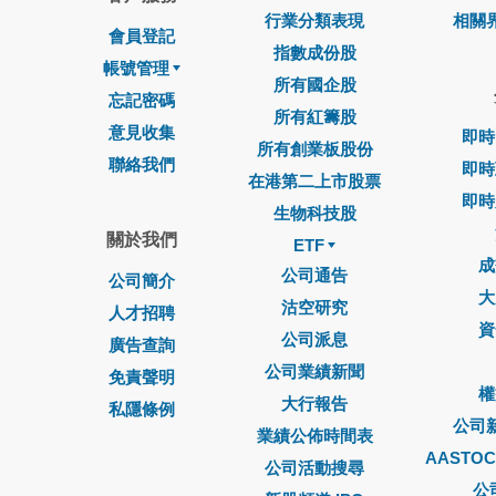
行業分類表現
相關
會員登記
指數成份股
帳號管理
所有國企股
忘記密碼
所有紅籌股
意見收集
即時
所有創業板股份
聯絡我們
即時
在港第二上市股票
即時
生物科技股
關於我們
ETF
成
公司通告
公司簡介
大
沽空研究
人才招聘
資
公司派息
廣告查詢
公司業績新聞
免責聲明
權
大行報告
私隱條例
公司
業績公佈時間表
AASTO
公司活動搜尋
公