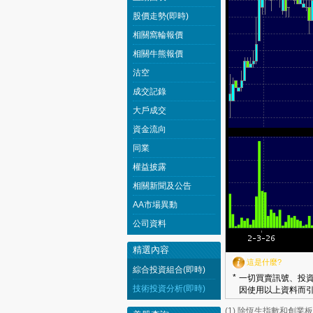
股價走勢(即時)
相關窩輪報價
相關牛熊報價
沽空
成交記錄
大戶成交
資金流向
同業
權益披露
相關新聞及公告
AA市場異動
公司資料
精選內容
這是什麼?
綜合投資組合(即時)
*
一切買賣訊號、投資
技術投資分析(即時)
因使用以上資料而引
(1) 除恆生指數和創