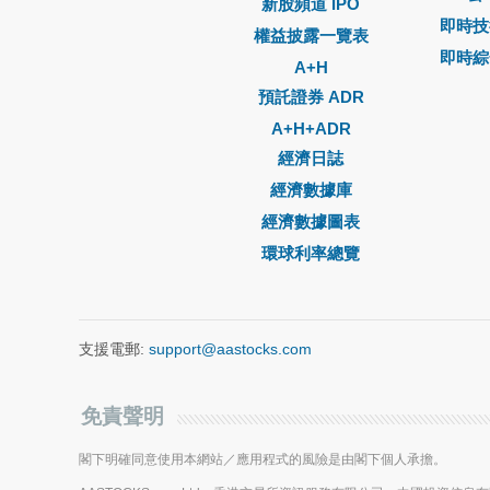
新股頻道 IPO
即時技
權益披露一覽表
即時綜
A+H
預託證券 ADR
A+H+ADR
經濟日誌
經濟數據庫
經濟數據圖表
環球利率總覽
支援電郵:
support@aastocks.com
免責聲明
閣下明確同意使用本網站／應用程式的風險是由閣下個人承擔。