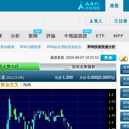
港股
e)
droid)
版網頁
登入
註冊
價
分析
新聞
評論
牛熊認股證
ETF
MPF
近查詢報價
即時活躍股票
即時綜合理財投資組合
即時技術投資分析
最後更新: 2026-08-07 10:21:51
遠
000
快遞
1.200
0.000(0.000%)
(
06123.HK
)
現價
升跌
美
000
–
黃金交叉
：
N/A
德昌
001
謝
004
豐
005
傅