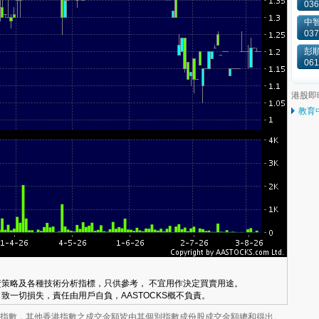
036
中
037
彭
061
港股即
教育
策略及各種技術分析指標，只供參考， 不宜用作決定買賣用途。
致一切損失，責任由用戶自負，AASTOCKS概不負責。
業板指數，其他香港指數之成交金額皆由其個別指數成份股成交金額總和得出。