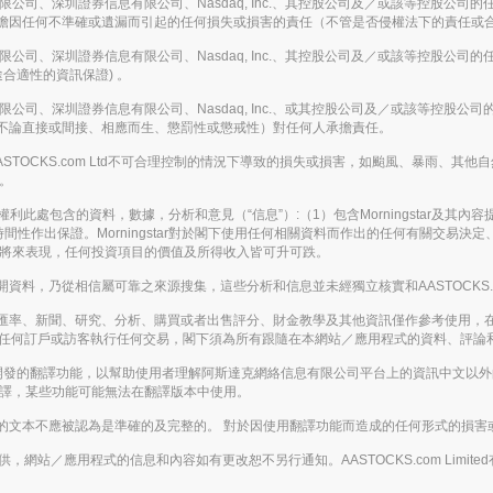
信息有限公司、深圳證券信息有限公司、Nasdaq, Inc.、其控股公司及／或該等控
擔因任何不準確或遺漏而引起的任何損失或損害的責任（不管是否侵權法下的責任或
信息有限公司、深圳證券信息有限公司、Nasdaq, Inc.、其控股公司及／或該等控
合適性的資訊保證) 。
信息有限公司、深圳證券信息有限公司、Nasdaq, Inc.、或其控股公司及／或該等
不論直接或間接、相應而生、懲罰性或懲戒性）對任何人承擔責任。
或在AASTOCKS.com Ltd不可合理控制的情況下導致的損失或損害，如颱風、暴
務。
。保留所有權利此處包含的資料，數據，分析和意見（“信息”）:（1）包含Morningstar及
間性作出保證。Morningstar對於閣下使用任何相關資料而作出的任何有關交易
表將來表現，任何投資項目的價值及所得收入皆可升可跌。
，乃從相信屬可靠之來源搜集，這些分析和信息並未經獨立核實和AASTOCKS.co
匯率、新聞、研究、分析、購買或者出售評分、財金教學及其他資訊僅作參考使用，
應被視為游說任何訂戶或訪客執行任何交易，閣下須為所有跟隨在本網站／應用程式的資料、
enAI開發的翻譯功能，以幫助使用者理解阿斯達克網絡信息有限公司平台上的資訊中文
翻譯，某些功能可能無法在翻譯版本中使用。
的文本不應被認為是準確的及完整的。 對於因使用翻譯功能而造成的任何形式的損害
的基礎提供，網站／應用程式的信息和內容如有更改恕不另行通知。AASTOCKS.com L