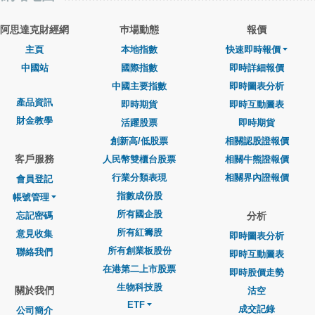
阿思達克財經網
巿場動態
報價
主頁
本地指數
快速即時報價
中國站
國際指數
即時詳細報價
中國主要指數
即時圖表分析
產品資訊
即時期貨
即時互動圖表
財金教學
活躍股票
即時期貨
創新高/低股票
相關認股證報價
客戶服務
人民幣雙櫃台股票
相關牛熊證報價
行業分類表現
相關界內證報價
會員登記
指數成份股
帳號管理
所有國企股
忘記密碼
分析
所有紅籌股
意見收集
即時圖表分析
所有創業板股份
聯絡我們
即時互動圖表
在港第二上市股票
即時股價走勢
生物科技股
關於我們
沽空
ETF
成交記錄
公司簡介