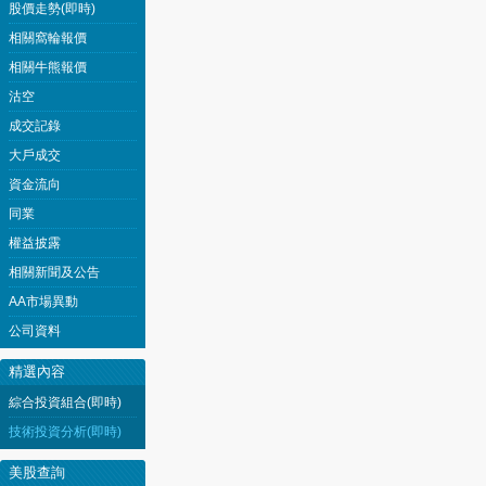
股價走勢(即時)
相關窩輪報價
相關牛熊報價
沽空
成交記錄
大戶成交
資金流向
同業
權益披露
相關新聞及公告
AA市場異動
公司資料
精選內容
綜合投資組合(即時)
技術投資分析(即時)
美股查詢