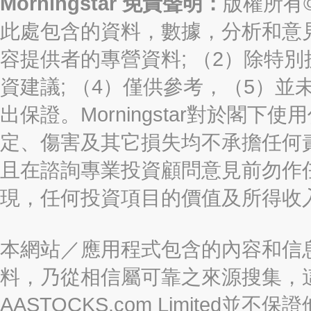
Morningstar 免責聲明：
版權所有©2
此處包含的資料，數據，分析和意見（“信
容提供者的專營資料; （2）除特別
資建議; （4）僅供參考，（5）
出保證。Morningstar對於閣
定、傷害及其它損失均不承擔任何
且在諮詢專業投資顧問意見前勿作
現，任何投資項目的價值及所得收
本網站／應用程式包含的內容和信
料，乃從相信屬可靠之來源搜集，
AASTOCKS.com Limite