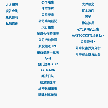
公司通告
大戶成交
人才招聘
沽空研究
資金流向
廣告查詢
公司派息
同業
免責聲明
公司業績新聞
權益披露
私隱條例
大行報告
公司新聞及公告
業績公佈時間表
AASTOCKS市場異動
公司活動搜尋
公司資料
新股頻道 IPO
即時技術投資分析
權益披露一覽表
即時綜合投資組合
A+H
預託證券 ADR
A+H+ADR
經濟日誌
經濟數據庫
經濟數據圖表
環球利率總覽