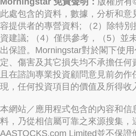
Morningstar 免責聲明：
版權所有©2
此處包含的資料，數據，分析和意見（“信
容提供者的專營資料; （2）除特別
資建議; （4）僅供參考，（5）
出保證。Morningstar對於閣
定、傷害及其它損失均不承擔任何
且在諮詢專業投資顧問意見前勿作
現，任何投資項目的價值及所得收
本網站／應用程式包含的內容和信
料，乃從相信屬可靠之來源搜集，
AASTOCKS.com Limite