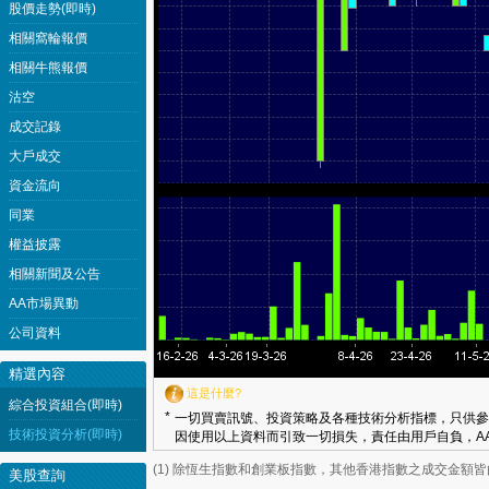
股價走勢(即時)
相關窩輪報價
相關牛熊報價
沽空
成交記錄
大戶成交
資金流向
同業
權益披露
相關新聞及公告
AA市場異動
公司資料
精選內容
這是什麼?
綜合投資組合(即時)
*
一切買賣訊號、投資策略及各種技術分析指標，只供參
技術投資分析(即時)
因使用以上資料而引致一切損失，責任由用戶自負，AA
(1) 除恆生指數和創業板指數，其他香港指數之成交金額
美股查詢