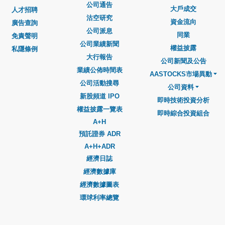
公司通告
大戶成交
人才招聘
沽空研究
資金流向
廣告查詢
公司派息
同業
免責聲明
公司業績新聞
權益披露
私隱條例
大行報告
公司新聞及公告
業績公佈時間表
AASTOCKS市場異動
公司活動搜尋
公司資料
新股頻道 IPO
即時技術投資分析
權益披露一覽表
即時綜合投資組合
A+H
預託證券 ADR
A+H+ADR
經濟日誌
經濟數據庫
經濟數據圖表
環球利率總覽