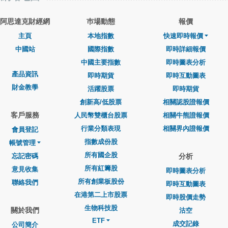
阿思達克財經網
巿場動態
報價
主頁
本地指數
快速即時報價
中國站
國際指數
即時詳細報價
中國主要指數
即時圖表分析
產品資訊
即時期貨
即時互動圖表
財金教學
活躍股票
即時期貨
創新高/低股票
相關認股證報價
客戶服務
人民幣雙櫃台股票
相關牛熊證報價
行業分類表現
相關界內證報價
會員登記
指數成份股
帳號管理
所有國企股
忘記密碼
分析
所有紅籌股
意見收集
即時圖表分析
所有創業板股份
聯絡我們
即時互動圖表
在港第二上市股票
即時股價走勢
生物科技股
關於我們
沽空
ETF
成交記錄
公司簡介