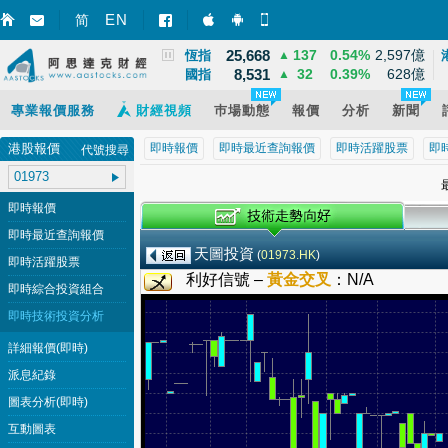
3,940
39
1.02%
12,095億
EN
上證
▲
简
智財迅 (iPhone)
智財迅 (Android)
手機版網頁
25,668
137
0.54%
2,597億
恆指
▲
8,531
32
0.39%
628億
國指
▲
專業報價服務
財經視頻
巿場動態
報價
分析
新聞
港股報價
即時報價
即時最近查詢報價
即時活躍股票
即
代號搜尋
最
即時報價
即時最近查詢報價
天圖投資
(
01973.HK
)
即時活躍股票
利好信號 –
黃金交叉
：
N/A
即時綜合投資組合
即時技術投資分析
詳細報價(即時)
派息紀錄
圖表分析(即時)
互動圖表