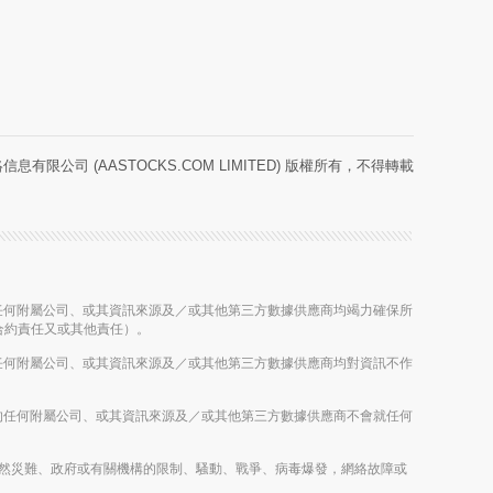
息有限公司 (AASTOCKS.COM LIMITED) 版權所有，不得轉載
股公司的任何附屬公司、或其資訊來源及／或其他第三方數據供應商均竭力確保所
合約責任又或其他責任）。
股公司的任何附屬公司、或其資訊來源及／或其他第三方數據供應商均對資訊不作
控股公司的任何附屬公司、或其資訊來源及／或其他第三方數據供應商不會就任何
雨、其他自然災難、政府或有關機構的限制、騷動、戰爭、病毒爆發，網絡故障或