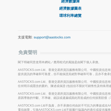
經濟數據庫
經濟數據圖表
環球利率總覽
支援電郵:
support@aastocks.com
免責聲明
閣下明確同意使用本網站／應用程式的風險是由閣下個人承擔。
AASTOCKS.com Ltd、香港交易所資訊服務有限公司、中國投資
提供資訊的準確和可靠度，但不能保證其絕對準確和可靠，且亦不會承
AASTOCKS.com Ltd、香港交易所資訊服務有限公司、中國投資
任何明示或隱含的要約、陳述或保證 (包括但不限於可銷售性及特殊用途
AASTOCKS.com Ltd、香港交易所資訊服務有限公司、中國投資
原因導致的中斷、不準確、錯誤或遺漏或因此而造成的任何損害賠償（
AASTOCKS.com Ltd不負責，亦不承擔任何由於不可抗力的事故
電信故障，引致AASTOCKS.com Ltd不能履行協議內的責任或提供服