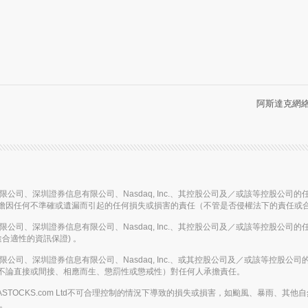
阿斯達克網絡信
信息有限公司、深圳證券信息有限公司、Nasdaq, Inc.、其控股公司及／或該等控
擔因任何不準確或遺漏而引起的任何損失或損害的責任（不管是否侵權法下的責任或
信息有限公司、深圳證券信息有限公司、Nasdaq, Inc.、其控股公司及／或該等控
合適性的資訊保證) 。
信息有限公司、深圳證券信息有限公司、Nasdaq, Inc.、或其控股公司及／或該等
不論直接或間接、相應而生、懲罰性或懲戒性）對任何人承擔責任。
或在AASTOCKS.com Ltd不可合理控制的情況下導致的損失或損害，如颱風、暴
務。