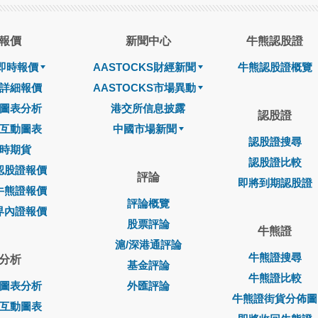
報價
新聞中心
牛熊認股證
即時報價
AASTOCKS財經新聞
牛熊認股證概覽
詳細報價
AASTOCKS市場異動
圖表分析
港交所信息披露
認股證
互動圖表
中國市場新聞
認股證搜尋
時期貨
認股證比較
認股證報價
評論
即將到期認股證
牛熊證報價
評論概覽
界內證報價
股票評論
牛熊證
滬/深港通評論
牛熊證搜尋
分析
基金評論
牛熊證比較
圖表分析
外匯評論
牛熊證街貨分佈圖
互動圖表