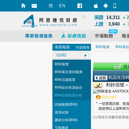
恆指
25,668
▲
简
EN
智財迅 (iPhon
智財迅 (An
手機
國指
8,531
▲
深證
14,311
▲
上證
3,940
▲
專業報價服務
財經視頻
巿場動態
報
港股報價
即時報價
即時最
代號搜尋
即時報價
即時最近查詢報價
杭品生活
即時活躍股票
利好信號 
即時綜合投資組合
即時技術投資分析
這是什麼?
*
一切買賣訊號、投資
詳細報價(即時)
因使用以上資料而引
派息紀錄
(1) 除恆生指數和創
圖表分析(即時)
互動圖表