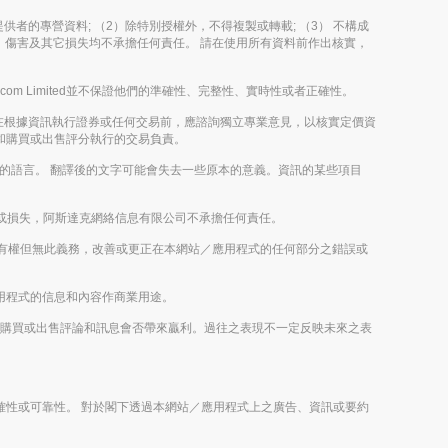
其內容提供者的專營資料; （2）除特別授權外，不得複製或轉載; （3） 不構成
決定、傷害及其它損失均不承擔任何責任。 請在使用所有資料前作出核實，
m Limited並不保證他們的準確性、完整性、實時性或者正確性。
在根據資訊執行證券或任何交易前，應諮詢獨立專業意見，以核實定價資
評論和購買或出售評分執行的交易負責。
以外的語言。 翻譯後的文字可能會失去一些原本的意義。資訊的某些項目
或損失，阿斯達克網絡信息有限公司不承擔任何責任。
imited有權但無此義務，改善或更正在本網站／應用程式的任何部分之錯誤或
／應用程式的信息和內容作商業用途。
或未來的購買或出售評論和訊息會否帶來贏利。過往之表現不一定反映未來之表
之正確性或可靠性。 對於閣下透過本網站／應用程式上之廣告、資訊或要約