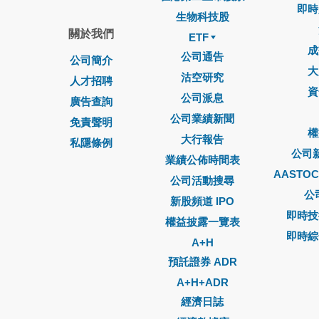
即時
生物科技股
關於我們
ETF
成
公司通告
公司簡介
大
沽空研究
人才招聘
資
公司派息
廣告查詢
公司業績新聞
免責聲明
權
大行報告
私隱條例
公司
業績公佈時間表
AASTO
公司活動搜尋
公
新股頻道 IPO
即時技
權益披露一覽表
即時綜
A+H
預託證券 ADR
A+H+ADR
經濟日誌