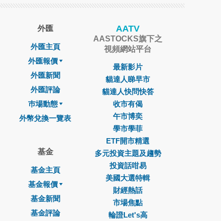
AATV
外匯
AASTOCKS旗下之
外匯主頁
視頻網站平台
外匯報價
最新影片
外匯新聞
貓達人睇早市
外匯評論
貓達人快問快答
巿場動態
收市有偈
午市博奕
外幣兌換一覽表
學市學菲
ETF開市精選
基金
多元投資主題及趨勢
投資話咁易
基金主頁
美國大選特輯
基金報價
財經熱話
基金新聞
市場焦點
基金評論
輪證Let's高