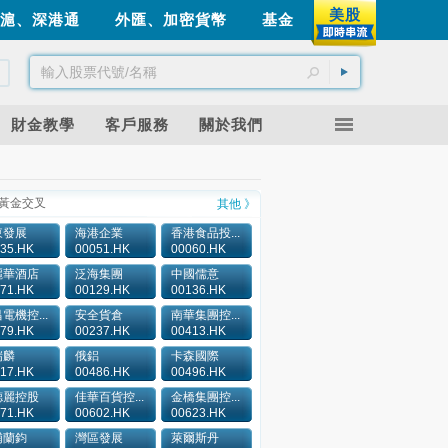
美股
滬、深港通
外匯、加密貨幣
基金
財金教學
客戶服務
關於我們
黃金交叉
其他 》
東發展
海港企業
香港食品投...
35.HK
00051.HK
00060.HK
麗華酒店
泛海集團
中國儒意
71.HK
00129.HK
00136.HK
電機控...
安全貨倉
南華集團控...
79.HK
00237.HK
00413.HK
瑞麟
俄鋁
卡森國際
17.HK
00486.HK
00496.HK
德麗控股
佳華百貨控...
金橋集團控...
71.HK
00602.HK
00623.HK
浦蘭鈞
灣區發展
萊爾斯丹