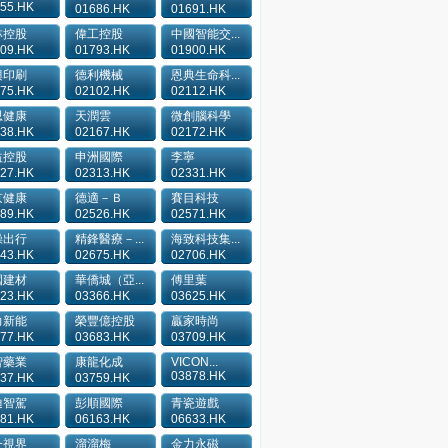
55.HK
01686.HK
01691.HK
林控股
偉工控股
中國智能交...
09.HK
01793.HK
01900.HK
興印刷
德利機械
恩典生命科...
75.HK
02102.HK
02112.HK
思健康
天潤雲
微創腦科學
38.HK
02167.HK
02172.HK
益控股
申洲國際
李寧
27.HK
02313.HK
02331.HK
京健康
德適－Ｂ
賽目科技
89.HK
02526.HK
02571.HK
操出行
精鋒醫療－...
海致科技集...
43.HK
02675.HK
02706.HK
國建材
華僑城（亞...
傅里葉
23.HK
03366.HK
03625.HK
力新能
榮豐億控股
贏家時尚
77.HK
03683.HK
03709.HK
智藥業
康龍化成
VICON...
03878.HK
37.HK
03759.HK
迪智駕
彭順國際
青瓷遊戲
81.HK
06163.HK
06633.HK
一視界
溜溜梅
金力永磁