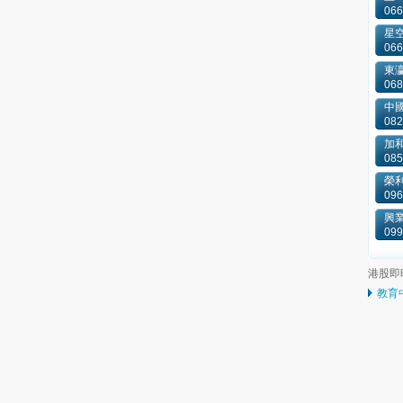
066
星
066
東
068
中國
082
加和
085
榮
096
興
099
港股即
教育