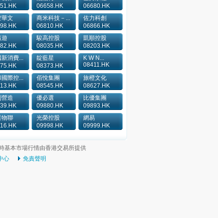
51.HK
06658.HK
06680.HK
空華文
商米科技－...
佐力科創
98.HK
06810.HK
06866.HK
瀛遊
駿高控股
凱順控股
82.HK
08035.HK
08203.HK
新消費...
靛藍星
K W N...
08411.HK
75.HK
08373.HK
國際控...
佰悅集團
旅橙文化
13.HK
08545.HK
08627.HK
利營造
優必選
比優集團
39.HK
09880.HK
09893.HK
業物聯
光榮控股
網易
16.HK
09998.HK
09999.HK
時基本市場行情由香港交易所提供
中心
免責聲明