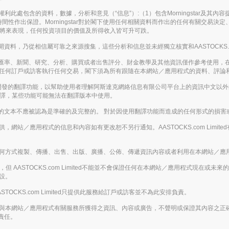
。保留所有權利此處包含的資料，數據，分析和意見（“信息”）:（1）包含Morningstar及
間性作出保證。Morningstar對於閣下使用任何相關資料而作出的任何有關交易
表將來表現，任何投資項目的價值及所得收入皆可升可跌。
，乃從相信屬可靠之來源搜集，這些分析和信息並未經獨立核實和AASTOCKS.co
匯率、新聞、研究、分析、購買或者出售評分、財金教學及其他資訊僅作參考使用，
應被視為游說任何訂戶或訪客執行任何交易，閣下須為所有跟隨在本網站／應用程式的資料、
enAI開發的翻譯功能，以幫助使用者理解阿斯達克網絡信息有限公司平台上的資訊中文
翻譯，某些功能可能無法在翻譯版本中使用。
的文本不應被認為是準確的及完整的。 對於因使用翻譯功能而造成的任何形式的損害
的基礎提供，網站／應用程式的信息和內容如有更改恕不另行通知。AASTOCKS.com L
下，不得以任何方式複製、傳播、出售、出版、廣播、公佈、傳遞資訊內容或者利用在本網站
 AASTOCKS.com Limited不能並不會保證任何在本網站／應用程式現在
假設。
ASTOCKS.com Limited只提供此服務給訂戶或訪客並不為此安排負責。
下載或從任何與本網站／應用程式有關服務所獲得之資訊、內容或廣告，不聲明或保證其內容
責任。