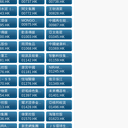
66.HK
00737.HK
00738.HK
水泥（...
閱文集團
王朝酒業
43.HK
00772.HK
00828.HK
江環保
MONGO...
中國再生能...
00975.HK
95.HK
00987.HK
青傳媒
歡喜傳媒
亞太衛星
00.HK
01003.HK
01045.HK
高股份
雨潤食品
中國健康科...
66.HK
01068.HK
01069.HK
金重工
能源及能量...
智數科技集...
81.HK
01142.HK
01159.HK
光控股
唐宮中國
NIRAK...
01245.HK
76.HK
01181.HK
廷－ＳＳ
恆瑞醫藥
復旦張江
70.HK
01276.HK
01349.HK
發物業
碧瑤綠色集...
未來機器有...
54.HK
01397.HK
01401.HK
帝控股
耀才證券金...
亞積邦租賃
13.HK
01428.HK
01496.HK
榮集團
偉業控股
海隆控股
36.HK
01570.HK
01623.HK
RA...
新意網集團
ＪＳ環球生...