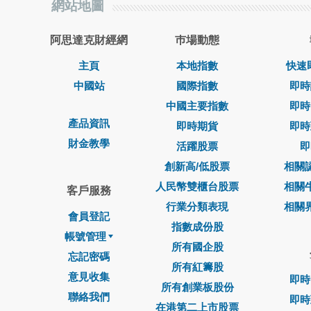
網站地圖
阿思達克財經網
巿場動態
主頁
本地指數
快速
中國站
國際指數
即時
中國主要指數
即時
產品資訊
即時期貨
即時
財金教學
活躍股票
即
創新高/低股票
相關
人民幣雙櫃台股票
相關
客戶服務
行業分類表現
相關
會員登記
指數成份股
帳號管理
所有國企股
忘記密碼
所有紅籌股
意見收集
即時
所有創業板股份
聯絡我們
即時
在港第二上市股票