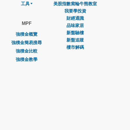
工具
美股指數窩輪牛熊教室
我要學投資
財經通識
MPF
品味家居
新盤驗樓
強積金概覽
新盤追蹤
強積金簡易搜尋
樓市解碼
強積金比較
強積金教學