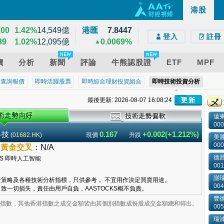
137
0.54%
2,597億
港股
e)
droid)
版網頁
32
0.39%
628億
200
1.42%
14,549億
港匯
7.8447
登入
註冊
39
1.02%
12,095億
0.0069%
▲
價
分析
新聞
評論
牛熊認股證
ETF
MPF
近查詢報價
即時活躍股票
即時綜合理財投資組合
即時技術投資分析
最後更新: 2026-08-07 16:08:24
遠
000
科技
0.167
+0.002(+1.212%)
(
01682.HK
)
現價
升跌
美
000
–
黃金交叉
：
N/A
德昌
001
謝
策略及各種技術分析指標，只供參考， 不宜用作決定買賣用途。
004
致一切損失，責任由用戶自負，AASTOCKS概不負責。
豐
業板指數，其他香港指數之成交金額皆由其個別指數成份股成交金額總和得出。
005
瑞