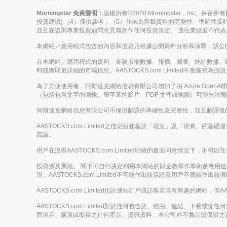
Morningstar 免責聲明：
版權所有©2020 Morningstar，Inc
投資建議; （4）僅供參考，（5）並未為所載資料的完整性、準確性及時
並且在諮詢專業投資顧問意見前勿作任何投資決定。 過往業績並不代
本網站／應用程式包含的內容和信息乃根據公開資料分析和演釋，該公開資料
在本網站／應用程式的資料、金融市場數據、報價、圖表、統計數據、
料或獲取更詳細的市場信息。AASTOCKS.com Limited不
為了方便使用者，阿斯達克網絡信息有限公司增加了由 Azure Op
（包括包含文字的圖像、帶字幕的影片、PDF 文件或地圖）可能無法
阿斯達克網絡信息有限公司不保證翻譯的準確性及完整性，並且翻譯後
AASTOCKS.com Limited之信息服務基於「現況」及「現有」
疏漏。
用戶在沒有AASTOCKS.com Limited明確的書面同意情況
投資涉及風險。 閣下可自行决定利用本網站的財金教學作學術參考用途，但
現，AASTOCKS.com Limited不可能作出該保證及用戶不應該作出該
AASTOCKS.com Limited也許連結訂戶或訪客至其有興趣的網站，但A
AASTOCKS.com Limited對於任何包含於、經由、連結、
而展示、購買或取得之任何產品、資訊資料，本公司亦不負品質保證之