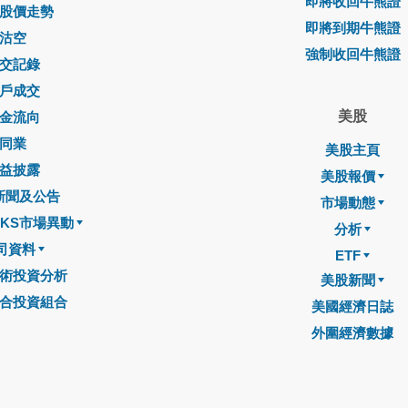
即將收回牛熊證
股價走勢
即將到期牛熊證
沽空
強制收回牛熊證
交記錄
戶成交
美股
金流向
同業
美股主頁
益披露
美股報價
新聞及公告
市場動態
CKS市場異動
分析
司資料
ETF
術投資分析
美股新聞
合投資組合
美國經濟日誌
外圍經濟數據