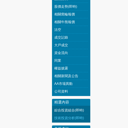
股價走勢(即時)
相關窩輪報價
相關牛熊報價
沽空
成交記錄
大戶成交
資金流向
同業
權益披露
相關新聞及公告
AA市場異動
公司資料
精選內容
綜合投資組合(即時)
技術投資分析(即時)