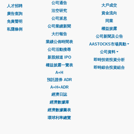
公司通告
大戶成交
人才招聘
沽空研究
資金流向
廣告查詢
公司派息
同業
免責聲明
公司業績新聞
權益披露
私隱條例
大行報告
公司新聞及公告
業績公佈時間表
AASTOCKS市場異動
公司活動搜尋
公司資料
新股頻道 IPO
即時技術投資分析
權益披露一覽表
即時綜合投資組合
A+H
預託證券 ADR
A+H+ADR
經濟日誌
經濟數據庫
經濟數據圖表
環球利率總覽