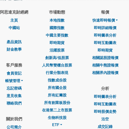
阿思達克財經網
巿場動態
報價
主頁
本地指數
快速即時報價
中國站
國際指數
即時詳細報價
中國主要指數
即時圖表分析
產品資訊
即時期貨
即時互動圖表
財金教學
活躍股票
即時期貨
創新高/低股票
相關認股證報價
客戶服務
人民幣雙櫃台股票
相關牛熊證報價
行業分類表現
相關界內證報價
會員登記
指數成份股
帳號管理
所有國企股
忘記密碼
分析
所有紅籌股
意見收集
即時圖表分析
所有創業板股份
聯絡我們
即時互動圖表
在港第二上市股票
即時股價走勢
生物科技股
關於我們
沽空
ETF
成交記錄
公司簡介