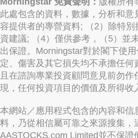
Morningstar 免責聲明：
版權所有©2
此處包含的資料，數據，分析和意見（“信
容提供者的專營資料; （2）除特別
資建議; （4）僅供參考，（5）
出保證。Morningstar對於閣
定、傷害及其它損失均不承擔任何
且在諮詢專業投資顧問意見前勿作
現，任何投資項目的價值及所得收
本網站／應用程式包含的內容和信
料，乃從相信屬可靠之來源搜集，
AASTOCKS.com Limite