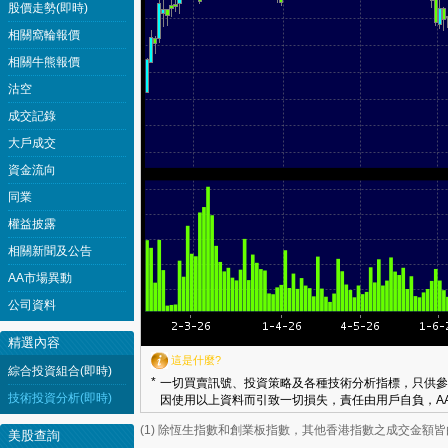
股價走勢(即時)
相關窩輪報價
相關牛熊報價
沽空
成交記錄
大戶成交
資金流向
同業
權益披露
相關新聞及公告
AA市場異動
公司資料
精選內容
這是什麼?
綜合投資組合(即時)
*
一切買賣訊號、投資策略及各種技術分析指標，只供參
技術投資分析(即時)
因使用以上資料而引致一切損失，責任由用戶自負，AA
(1) 除恆生指數和創業板指數，其他香港指數之成交金額
美股查詢