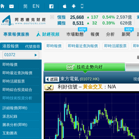
3,940
39
1.02%
12,095億
EN
上證
▲
简
智財迅 (iPhone)
智財迅 (Android)
手機版網頁
25,668
137
0.54%
2,597億
恆指
▲
8,531
32
0.39%
628億
國指
▲
專業報價服務
財經視頻
巿場動態
報價
分析
新聞
港股報價
即時報價
即時最近查詢報價
即時活躍股票
即
代號搜尋
最
即時報價
即時最近查詢報價
東方電氣
(
01072.HK
)
現
即時活躍股票
利好信號 –
黃金交叉
：
N/A
即時綜合投資組合
即時技術投資分析
詳細報價(即時)
派息紀錄
圖表分析(即時)
互動圖表