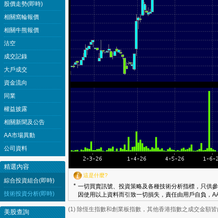
股價走勢(即時)
相關窩輪報價
相關牛熊報價
沽空
成交記錄
大戶成交
資金流向
同業
權益披露
相關新聞及公告
AA市場異動
公司資料
精選內容
這是什麼?
綜合投資組合(即時)
*
一切買賣訊號、投資策略及各種技術分析指標，只供參
技術投資分析(即時)
因使用以上資料而引致一切損失，責任由用戶自負，AA
(1) 除恆生指數和創業板指數，其他香港指數之成交金額
美股查詢