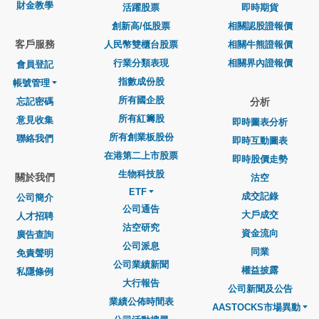
財金教學
活躍股票
即時期貨
創新高/低股票
相關認股證報價
客戶服務
人民幣雙櫃台股票
相關牛熊證報價
行業分類表現
相關界內證報價
會員登記
指數成份股
帳號管理
所有國企股
忘記密碼
分析
所有紅籌股
意見收集
即時圖表分析
所有創業板股份
聯絡我們
即時互動圖表
在港第二上市股票
即時股價走勢
生物科技股
關於我們
沽空
ETF
成交記錄
公司簡介
公司通告
大戶成交
人才招聘
沽空研究
資金流向
廣告查詢
公司派息
同業
免責聲明
公司業績新聞
權益披露
私隱條例
大行報告
公司新聞及公告
業績公佈時間表
AASTOCKS市場異動