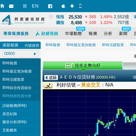
3,900
21
0.57%
11,668億
EN
上證
▲
简
智財迅 (iPhone)
智財迅 (Android)
手機版網頁
25,530
385
1.49%
2,552億
恆指
▼
8,498
105
1.22%
707億
國指
▼
專業報價服務
財經視頻
巿場動態
報價
分析
新聞
港股報價
即時報價
即時最近查詢報價
即時活躍股票
即
代號搜尋
最
即時報價
即時最近查詢報價
ＡＥＯＮ信貸財務
(
00900.HK
)
即時活躍股票
利好信號 –
黃金交叉
：
N/A
即時綜合投資組合
即時技術投資分析
詳細報價(即時)
派息紀錄
圖表分析(即時)
互動圖表