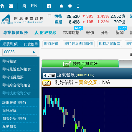
3,900
21
0.57%
11,668億
EN
上證
▲
简
智財迅 (iPhone)
智財迅 (Android)
手機版網頁
25,530
385
1.49%
2,552億
恆指
▼
8,498
105
1.22%
707億
國指
▼
專業報價服務
財經視頻
巿場動態
報價
分析
新聞
港股報價
即時報價
即時最近查詢報價
即時活躍股票
即
代號搜尋
最
即時報價
即時最近查詢報價
遠東發展
(
00035.HK
)
即時活躍股票
利好信號 –
黃金交叉
：
N/A
即時綜合投資組合
即時技術投資分析
詳細報價(即時)
派息紀錄
圖表分析(即時)
互動圖表