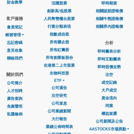
財金教學
活躍股票
即時期貨
創新高/低股票
相關認股證報價
客戶服務
人民幣雙櫃台股票
相關牛熊證報價
行業分類表現
相關界內證報價
會員登記
指數成份股
帳號管理
所有國企股
忘記密碼
分析
所有紅籌股
意見收集
即時圖表分析
所有創業板股份
聯絡我們
即時互動圖表
在港第二上市股票
即時股價走勢
生物科技股
關於我們
沽空
ETF
成交記錄
公司簡介
公司通告
大戶成交
人才招聘
沽空研究
資金流向
廣告查詢
公司派息
同業
免責聲明
公司業績新聞
權益披露
私隱條例
大行報告
公司新聞及公告
業績公佈時間表
AASTOCKS市場異動