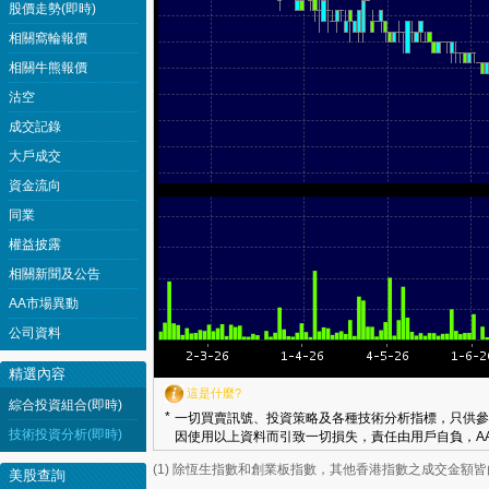
股價走勢(即時)
相關窩輪報價
相關牛熊報價
沽空
成交記錄
大戶成交
資金流向
同業
權益披露
相關新聞及公告
AA市場異動
公司資料
精選內容
這是什麼?
綜合投資組合(即時)
*
一切買賣訊號、投資策略及各種技術分析指標，只供參
技術投資分析(即時)
因使用以上資料而引致一切損失，責任由用戶自負，AA
(1) 除恆生指數和創業板指數，其他香港指數之成交金額
美股查詢