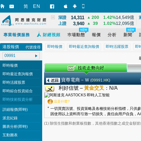
8,531
32
0.39%
628億
EN
國指
▲
简
智財迅 (iPhone)
智財迅 (Android)
手機版網頁
14,311
200
1.42%
14,549億
深證
▲
3,940
39
1.02%
12,095億
上證
▲
專業報價服務
財經視頻
巿場動態
報價
分析
新聞
港股報價
即時報價
即時最近查詢報價
即時活躍股票
即
代號搜尋
最
即時報價
即時最近查詢報價
寶尊電商－Ｗ
(
09991.HK
)
即時活躍股票
利好信號 –
黃金交叉
：
N/A
即時綜合投資組合
即時技術投資分析
這是什麼?
*
一切買賣訊號、投資策略及各種技術分析指標，只供參
詳細報價(即時)
因使用以上資料而引致一切損失，責任由用戶自負，AA
派息紀錄
(1) 除恆生指數和創業板指數，其他香港指數之成交金額
圖表分析(即時)
互動圖表