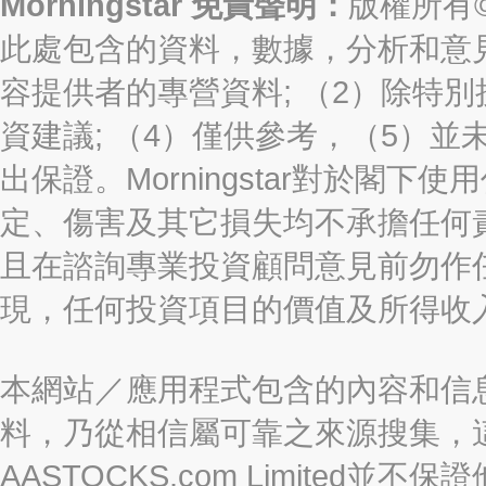
Morningstar 免責聲明：
版權所有©2
此處包含的資料，數據，分析和意見（“信
容提供者的專營資料; （2）除特別
資建議; （4）僅供參考，（5）
出保證。Morningstar對於閣
定、傷害及其它損失均不承擔任何
且在諮詢專業投資顧問意見前勿作
現，任何投資項目的價值及所得收
本網站／應用程式包含的內容和信
料，乃從相信屬可靠之來源搜集，
AASTOCKS.com Limite