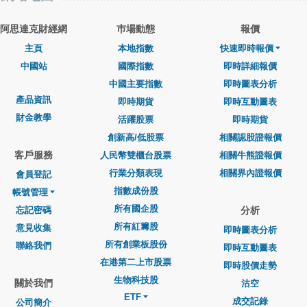
阿思達克財經網
巿場動態
報價
主頁
本地指數
快速即時報價
中國站
國際指數
即時詳細報價
中國主要指數
即時圖表分析
產品資訊
即時期貨
即時互動圖表
財金教學
活躍股票
即時期貨
創新高/低股票
相關認股證報價
客戶服務
人民幣雙櫃台股票
相關牛熊證報價
行業分類表現
相關界內證報價
會員登記
指數成份股
帳號管理
所有國企股
忘記密碼
分析
所有紅籌股
意見收集
即時圖表分析
所有創業板股份
聯絡我們
即時互動圖表
在港第二上市股票
即時股價走勢
生物科技股
關於我們
沽空
ETF
成交記錄
公司簡介