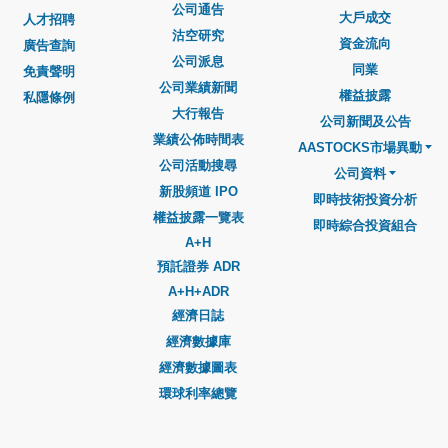
公司通告
大戶成交
人才招聘
沽空研究
資金流向
廣告查詢
公司派息
同業
免責聲明
公司業績新聞
權益披露
私隱條例
大行報告
公司新聞及公告
業績公佈時間表
AASTOCKS市場異動
公司活動搜尋
公司資料
新股頻道 IPO
即時技術投資分析
權益披露一覽表
即時綜合投資組合
A+H
預託證券 ADR
A+H+ADR
經濟日誌
經濟數據庫
經濟數據圖表
環球利率總覽