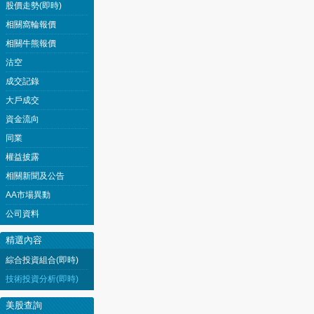
股價走勢(即時)
相關窩輪報價
相關牛熊報價
沽空
成交記錄
大戶成交
資金流向
同業
權益披露
相關新聞及公告
AA市場異動
公司資料
精選內容
綜合投資組合(即時)
技術投資分析(即時)
美股查詢