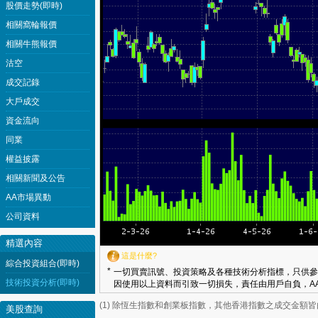
股價走勢(即時)
相關窩輪報價
相關牛熊報價
沽空
成交記錄
大戶成交
資金流向
同業
權益披露
相關新聞及公告
AA市場異動
公司資料
精選內容
這是什麼?
綜合投資組合(即時)
*
一切買賣訊號、投資策略及各種技術分析指標，只供參
技術投資分析(即時)
因使用以上資料而引致一切損失，責任由用戶自負，AA
(1) 除恆生指數和創業板指數，其他香港指數之成交金額
美股查詢