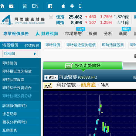
3,870
7
0.20%
9,258億
EN
上證
▼
简
智財迅 (iPhone)
智財迅 (Android)
手機版網頁
25,462
453
1.75%
1,820億
恆指
▼
8,496
107
1.25%
471億
國指
▼
專業報價服務
財經視頻
巿場動態
報價
分析
新聞
港股報價
即時報價
即時最近查詢報價
即時活躍股票
即
代號搜尋
最
即時報價
即時最近查詢報價
再鼎醫藥
(
09688.HK
)
即時活躍股票
利好信號 –
頭肩底
：
N/A
即時綜合投資組合
即時技術投資分析
詳細報價(即時)
派息紀錄
圖表分析(即時)
互動圖表