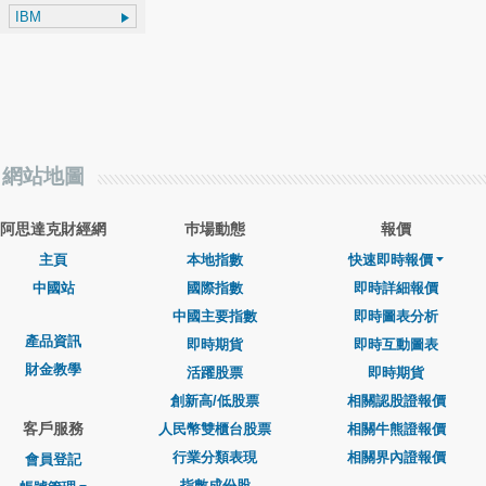
網站地圖
阿思達克財經網
巿場動態
報價
主頁
本地指數
快速即時報價
中國站
國際指數
即時詳細報價
中國主要指數
即時圖表分析
產品資訊
即時期貨
即時互動圖表
財金教學
活躍股票
即時期貨
創新高/低股票
相關認股證報價
客戶服務
人民幣雙櫃台股票
相關牛熊證報價
行業分類表現
相關界內證報價
會員登記
指數成份股