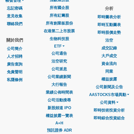
帳號管理
所有國企股
忘記密碼
分析
所有紅籌股
意見收集
即時圖表分析
所有創業板股份
聯絡我們
即時互動圖表
在港第二上市股票
即時股價走勢
生物科技股
關於我們
沽空
ETF
成交記錄
公司簡介
公司通告
大戶成交
人才招聘
沽空研究
資金流向
廣告查詢
公司派息
同業
免責聲明
公司業績新聞
權益披露
私隱條例
大行報告
公司新聞及公告
業績公佈時間表
AASTOCKS市場異動
公司活動搜尋
公司資料
新股頻道 IPO
即時技術投資分析
權益披露一覽表
即時綜合投資組合
A+H
預託證券 ADR