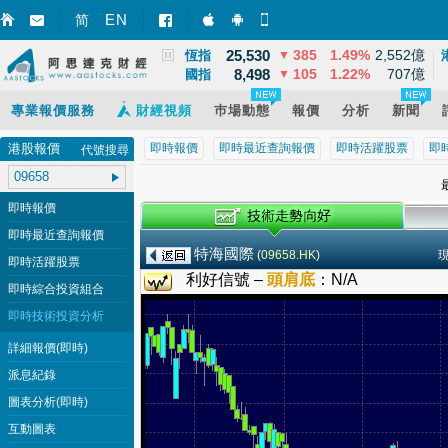
3,900
21
0.57%
11,668億
EN
上證
▲
简
智財迅 (iPhone)
智財迅 (Android)
手機版網頁
25,530
385
1.49%
2,552億
恆指
▼
8,498
105
1.22%
707億
國指
▼
專業報價服務
財經視頻
巿場動態
報價
分析
新聞
港股報價
即時報價
即時最近查詢報價
即時活躍股票
即
代號搜尋
最
即時報價
即時最近查詢報價
特海國際
(
09658.HK
)
即時活躍股票
利好信號 –
頭肩底
：
N/A
即時綜合投資組合
即時技術投資分析
詳細報價(即時)
派息紀錄
圖表分析(即時)
互動圖表