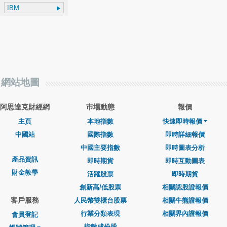
網站地圖
阿思達克財經網
巿場動態
報價
主頁
本地指數
快速即時報價
中國站
國際指數
即時詳細報價
中國主要指數
即時圖表分析
產品資訊
即時期貨
即時互動圖表
財金教學
活躍股票
即時期貨
創新高/低股票
相關認股證報價
客戶服務
人民幣雙櫃台股票
相關牛熊證報價
行業分類表現
相關界內證報價
會員登記
指數成份股