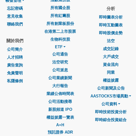
帳號管理
所有國企股
忘記密碼
分析
所有紅籌股
意見收集
即時圖表分析
所有創業板股份
聯絡我們
即時互動圖表
在港第二上市股票
即時股價走勢
生物科技股
關於我們
沽空
ETF
成交記錄
公司簡介
公司通告
大戶成交
人才招聘
沽空研究
資金流向
廣告查詢
公司派息
同業
免責聲明
公司業績新聞
權益披露
私隱條例
大行報告
公司新聞及公告
業績公佈時間表
AASTOCKS市場異動
公司活動搜尋
公司資料
新股頻道 IPO
即時技術投資分析
權益披露一覽表
即時綜合投資組合
A+H
預託證券 ADR