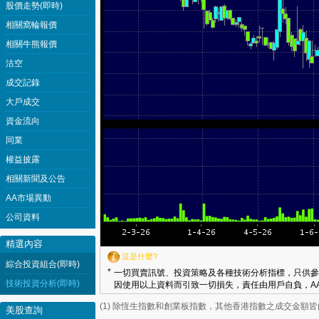
股價走勢(即時)
相關窩輪報價
相關牛熊報價
沽空
成交記錄
大戶成交
資金流向
同業
權益披露
相關新聞及公告
AA市場異動
公司資料
精選內容
這是什麼?
綜合投資組合(即時)
*
一切買賣訊號、投資策略及各種技術分析指標，只供參
技術投資分析(即時)
因使用以上資料而引致一切損失，責任由用戶自負，AA
(1) 除恆生指數和創業板指數，其他香港指數之成交金額
美股查詢