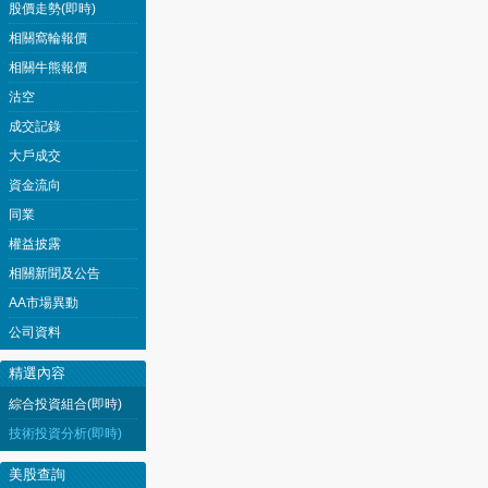
股價走勢(即時)
相關窩輪報價
相關牛熊報價
沽空
成交記錄
大戶成交
資金流向
同業
權益披露
相關新聞及公告
AA市場異動
公司資料
精選內容
綜合投資組合(即時)
技術投資分析(即時)
美股查詢