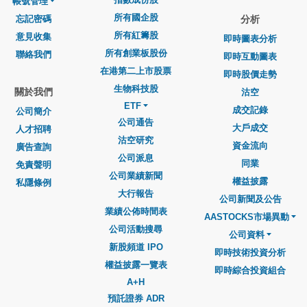
帳號管理
所有國企股
忘記密碼
分析
所有紅籌股
意見收集
即時圖表分析
所有創業板股份
聯絡我們
即時互動圖表
在港第二上市股票
即時股價走勢
生物科技股
關於我們
沽空
ETF
成交記錄
公司簡介
公司通告
大戶成交
人才招聘
沽空研究
資金流向
廣告查詢
公司派息
同業
免責聲明
公司業績新聞
權益披露
私隱條例
大行報告
公司新聞及公告
業績公佈時間表
AASTOCKS市場異動
公司活動搜尋
公司資料
新股頻道 IPO
即時技術投資分析
權益披露一覽表
即時綜合投資組合
A+H
預託證券 ADR