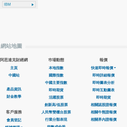
網站地圖
阿思達克財經網
巿場動態
報價
主頁
本地指數
快速即時報價
中國站
國際指數
即時詳細報價
中國主要指數
即時圖表分析
產品資訊
即時期貨
即時互動圖表
財金教學
活躍股票
即時期貨
創新高/低股票
相關認股證報價
客戶服務
人民幣雙櫃台股票
相關牛熊證報價
行業分類表現
相關界內證報價
會員登記
指數成份股