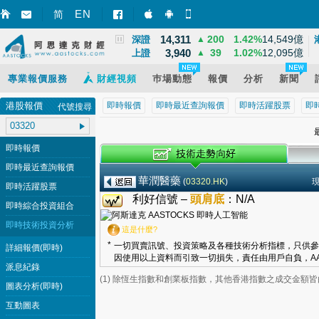
8,531
32
0.39%
628億
EN
國指
▲
简
智財迅 (iPhone)
智財迅 (Android)
手機版網頁
14,311
200
1.42%
14,549億
深證
▲
3,940
39
1.02%
12,095億
上證
▲
專業報價服務
財經視頻
巿場動態
報價
分析
新聞
港股報價
即時報價
即時最近查詢報價
即時活躍股票
即
代號搜尋
最
即時報價
即時最近查詢報價
華潤醫藥
(
03320.HK
)
即時活躍股票
利好信號 –
頭肩底
：
N/A
即時綜合投資組合
即時技術投資分析
這是什麼?
*
一切買賣訊號、投資策略及各種技術分析指標，只供參
詳細報價(即時)
因使用以上資料而引致一切損失，責任由用戶自負，AA
派息紀錄
(1) 除恆生指數和創業板指數，其他香港指數之成交金額
圖表分析(即時)
互動圖表