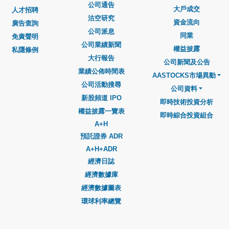
公司通告
大戶成交
人才招聘
沽空研究
資金流向
廣告查詢
公司派息
同業
免責聲明
公司業績新聞
權益披露
私隱條例
大行報告
公司新聞及公告
業績公佈時間表
AASTOCKS市場異動
公司活動搜尋
公司資料
新股頻道 IPO
即時技術投資分析
權益披露一覽表
即時綜合投資組合
A+H
預託證券 ADR
A+H+ADR
經濟日誌
經濟數據庫
經濟數據圖表
環球利率總覽