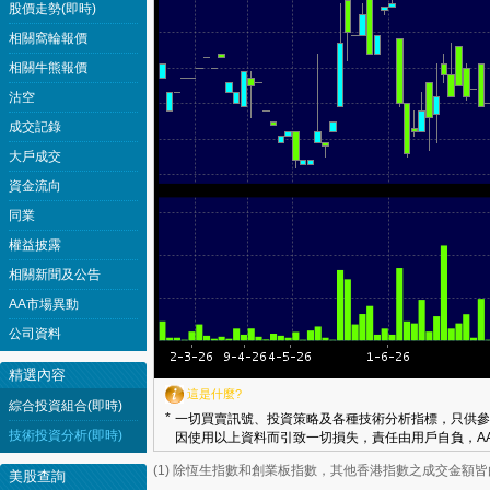
股價走勢(即時)
相關窩輪報價
相關牛熊報價
沽空
成交記錄
大戶成交
資金流向
同業
權益披露
相關新聞及公告
AA市場異動
公司資料
精選內容
這是什麼?
綜合投資組合(即時)
*
一切買賣訊號、投資策略及各種技術分析指標，只供參
技術投資分析(即時)
因使用以上資料而引致一切損失，責任由用戶自負，AA
(1) 除恆生指數和創業板指數，其他香港指數之成交金額
美股查詢