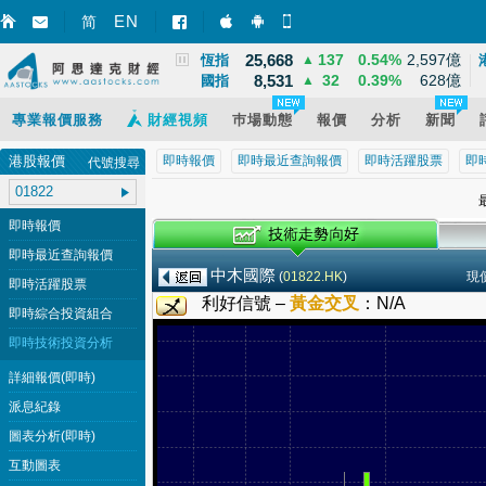
3,940
39
1.02%
12,095億
EN
上證
▲
简
智財迅 (iPhone)
智財迅 (Android)
手機版網頁
25,668
137
0.54%
2,597億
恆指
▲
8,531
32
0.39%
628億
國指
▲
專業報價服務
財經視頻
巿場動態
報價
分析
新聞
港股報價
即時報價
即時最近查詢報價
即時活躍股票
即
代號搜尋
最
即時報價
即時最近查詢報價
中木國際
(
01822.HK
)
現
即時活躍股票
利好信號 –
黃金交叉
：
N/A
即時綜合投資組合
即時技術投資分析
詳細報價(即時)
派息紀錄
圖表分析(即時)
互動圖表