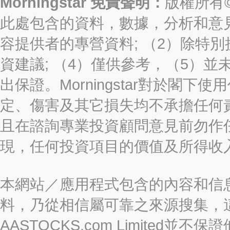
Morningstar 免責聲明：
版權所有©2
此處包含的資料，數據，分析和意見（“信
容提供者的專營資料; （2）除特別
資建議; （4）僅供參考，（5）
出保證。Morningstar對於閣
定、傷害及其它損失均不承擔任何
且在諮詢專業投資顧問意見前勿作
現，任何投資項目的價值及所得收
本網站／應用程式包含的內容和信
料，乃從相信屬可靠之來源搜集，
AASTOCKS.com Limite