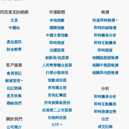
阿思達克財經網
巿場動態
報價
主頁
本地指數
快速即時報價
中國站
國際指數
即時詳細報價
中國主要指數
即時圖表分析
產品資訊
即時期貨
即時互動圖表
財金教學
活躍股票
即時期貨
創新高/低股票
相關認股證報價
客戶服務
人民幣雙櫃台股票
相關牛熊證報價
行業分類表現
相關界內證報價
會員登記
指數成份股
帳號管理
所有國企股
忘記密碼
分析
所有紅籌股
意見收集
即時圖表分析
所有創業板股份
聯絡我們
即時互動圖表
在港第二上市股票
即時股價走勢
生物科技股
關於我們
沽空
ETF
成交記錄
公司簡介