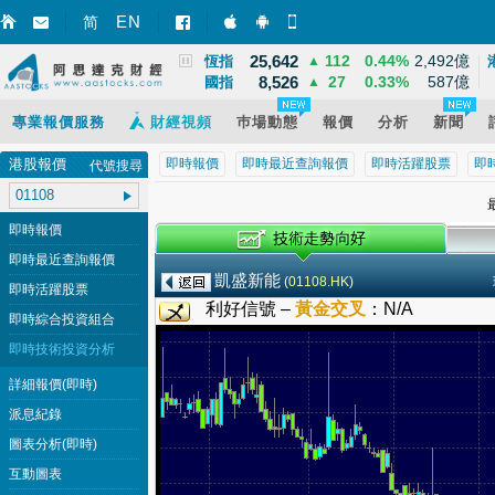
3,940
39
1.02%
12,095億
EN
上證
▲
简
智財迅 (iPhone)
智財迅 (Android)
手機版網頁
25,642
112
0.44%
2,492億
恆指
▲
8,526
27
0.33%
587億
國指
▲
專業報價服務
財經視頻
巿場動態
報價
分析
新聞
港股報價
即時報價
即時最近查詢報價
即時活躍股票
即
代號搜尋
最
即時報價
即時最近查詢報價
凱盛新能
(
01108.HK
)
即時活躍股票
利好信號 –
黃金交叉
：
N/A
即時綜合投資組合
即時技術投資分析
詳細報價(即時)
派息紀錄
圖表分析(即時)
互動圖表