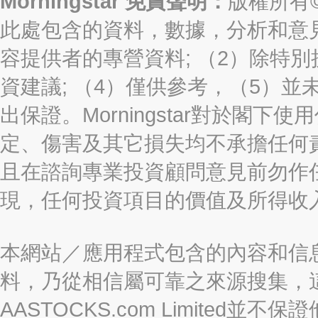
Morningstar 免責聲明：
版權所有©2
此處包含的資料，數據，分析和意見（“信
容提供者的專營資料; （2）除特別
資建議; （4）僅供參考，（5）
出保證。Morningstar對於閣
定、傷害及其它損失均不承擔任何
且在諮詢專業投資顧問意見前勿作
現，任何投資項目的價值及所得收
本網站／應用程式包含的內容和信
料，乃從相信屬可靠之來源搜集，
AASTOCKS.com Limite