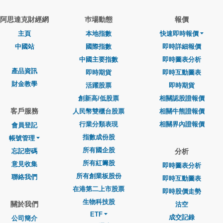
阿思達克財經網
巿場動態
報價
主頁
本地指數
快速即時報價
中國站
國際指數
即時詳細報價
中國主要指數
即時圖表分析
產品資訊
即時期貨
即時互動圖表
財金教學
活躍股票
即時期貨
創新高/低股票
相關認股證報價
客戶服務
人民幣雙櫃台股票
相關牛熊證報價
行業分類表現
相關界內證報價
會員登記
指數成份股
帳號管理
所有國企股
忘記密碼
分析
所有紅籌股
意見收集
即時圖表分析
所有創業板股份
聯絡我們
即時互動圖表
在港第二上市股票
即時股價走勢
生物科技股
關於我們
沽空
ETF
成交記錄
公司簡介