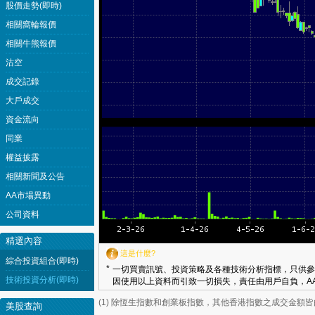
股價走勢(即時)
相關窩輪報價
相關牛熊報價
沽空
成交記錄
大戶成交
資金流向
同業
權益披露
相關新聞及公告
AA市場異動
公司資料
精選內容
這是什麼?
綜合投資組合(即時)
*
一切買賣訊號、投資策略及各種技術分析指標，只供參
技術投資分析(即時)
因使用以上資料而引致一切損失，責任由用戶自負，AA
(1) 除恆生指數和創業板指數，其他香港指數之成交金額
美股查詢