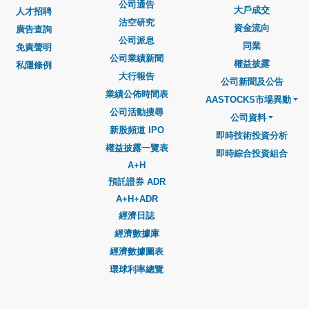
公司通告
大戶成交
人才招聘
沽空研究
資金流向
廣告查詢
公司派息
同業
免責聲明
公司業績新聞
權益披露
私隱條例
大行報告
公司新聞及公告
業績公佈時間表
AASTOCKS市場異動
公司活動搜尋
公司資料
新股頻道 IPO
即時技術投資分析
權益披露一覽表
即時綜合投資組合
A+H
預託證券 ADR
A+H+ADR
經濟日誌
經濟數據庫
經濟數據圖表
環球利率總覽