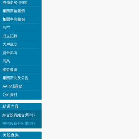
股價走勢(即時)
相關窩輪報價
相關牛熊報價
沽空
成交記錄
大戶成交
資金流向
同業
權益披露
相關新聞及公告
AA市場異動
公司資料
精選內容
綜合投資組合(即時)
技術投資分析(即時)
美股查詢