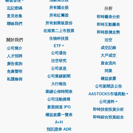
帳號管理
所有國企股
忘記密碼
分析
所有紅籌股
意見收集
即時圖表分析
所有創業板股份
聯絡我們
即時互動圖表
在港第二上市股票
即時股價走勢
生物科技股
關於我們
沽空
ETF
成交記錄
公司簡介
公司通告
大戶成交
人才招聘
沽空研究
資金流向
廣告查詢
公司派息
同業
免責聲明
公司業績新聞
權益披露
私隱條例
大行報告
公司新聞及公告
業績公佈時間表
AASTOCKS市場異動
公司活動搜尋
公司資料
新股頻道 IPO
即時技術投資分析
權益披露一覽表
即時綜合投資組合
A+H
預託證券 ADR