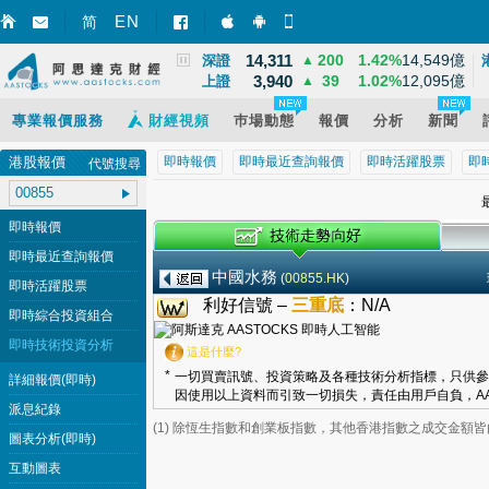
8,531
32
0.39%
628億
EN
國指
▲
简
智財迅 (iPhone)
智財迅 (Android)
手機版網頁
14,311
200
1.42%
14,549億
深證
▲
3,940
39
1.02%
12,095億
上證
▲
專業報價服務
財經視頻
巿場動態
報價
分析
新聞
港股報價
即時報價
即時最近查詢報價
即時活躍股票
即
代號搜尋
最
即時報價
即時最近查詢報價
中國水務
(
00855.HK
)
即時活躍股票
利好信號 –
三重底
：
N/A
即時綜合投資組合
即時技術投資分析
這是什麼?
*
一切買賣訊號、投資策略及各種技術分析指標，只供參
詳細報價(即時)
因使用以上資料而引致一切損失，責任由用戶自負，AA
派息紀錄
(1) 除恆生指數和創業板指數，其他香港指數之成交金額
圖表分析(即時)
互動圖表