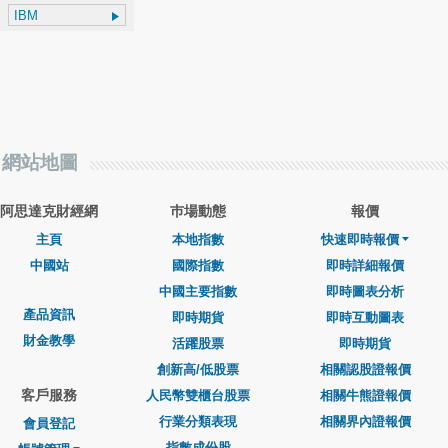
網站地圖
阿思達克財經網
巿場動態
報價
主頁
本地指數
快速即時報價
中國站
國際指數
即時詳細報價
中國主要指數
即時圖表分析
產品資訊
即時期貨
即時互動圖表
財金教學
活躍股票
即時期貨
創新高/低股票
相關認股證報價
客戶服務
人民幣雙櫃台股票
相關牛熊證報價
行業分類表現
相關界內證報價
會員登記
指數成份股