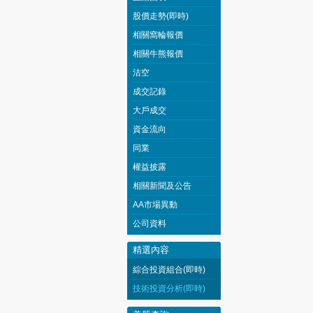
股價走勢(即時)
相關窩輪報價
相關牛熊報價
沽空
成交記錄
大戶成交
資金流向
同業
權益披露
相關新聞及公告
AA市場異動
公司資料
精選內容
綜合投資組合(即時)
技術投資分析(即時)