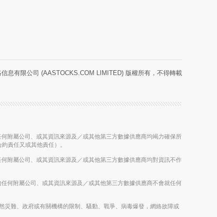
息有限公司 (AASTOCKS.COM LIMITED) 版權所有，不得轉載
股公司的任何附屬公司、或其資訊來源及／或其他第三方數據供應商均竭力確保所
合約責任又或其他責任）。
股公司的任何附屬公司、或其資訊來源及／或其他第三方數據供應商均對資訊不作
控股公司的任何附屬公司、或其資訊來源及／或其他第三方數據供應商不會就任何
雨、其他自然災難、政府或有關機構的限制、騷動、戰爭、病毒爆發，網絡故障或