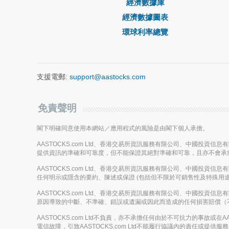
經濟數據庫
經濟數據圖表
環球利率總覽
支援電郵:
support@aastocks.com
免責聲明
閣下明確同意使用本網站／應用程式的風險是由閣下個人承擔。
AASTOCKS.com Ltd、香港交易所資訊服務有限公司、中國投資
提供資訊的準確和可靠度，但不能保證其絕對準確和可靠，且亦不會承
AASTOCKS.com Ltd、香港交易所資訊服務有限公司、中國投資
任何明示或隱含的要約、陳述或保證 (包括但不限於可銷售性及特殊用途
AASTOCKS.com Ltd、香港交易所資訊服務有限公司、中國投資
原因導致的中斷、不準確、錯誤或遺漏或因此而造成的任何損害賠償（
AASTOCKS.com Ltd不負責，亦不承擔任何由於不可抗力的事故
電信故障，引致AASTOCKS.com Ltd不能履行協議內的責任或提供服