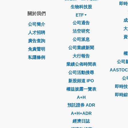
即時
生物科技股
關於我們
ETF
成
公司通告
公司簡介
大
沽空研究
人才招聘
資
公司派息
廣告查詢
公司業績新聞
免責聲明
權
大行報告
私隱條例
公司
業績公佈時間表
AASTO
公司活動搜尋
公
新股頻道 IPO
即時技
權益披露一覽表
即時綜
A+H
預託證券 ADR
A+H+ADR
經濟日誌