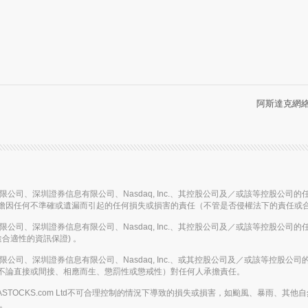
阿斯達克網絡信
信息有限公司、深圳證券信息有限公司、Nasdaq, Inc.、其控股公司及／或該等控
擔因任何不準確或遺漏而引起的任何損失或損害的責任（不管是否侵權法下的責任或
信息有限公司、深圳證券信息有限公司、Nasdaq, Inc.、其控股公司及／或該等控
合適性的資訊保證) 。
信息有限公司、深圳證券信息有限公司、Nasdaq, Inc.、或其控股公司及／或該等
不論直接或間接、相應而生、懲罰性或懲戒性）對任何人承擔責任。
或在AASTOCKS.com Ltd不可合理控制的情況下導致的損失或損害，如颱風、暴
務。