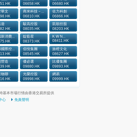
51.HK
06658.HK
06680.HK
空華文
商米科技－...
佐力科創
98.HK
06810.HK
06866.HK
瀛遊
駿高控股
凱順控股
82.HK
08035.HK
08203.HK
新消費...
靛藍星
K W N...
08411.HK
75.HK
08373.HK
國際控...
佰悅集團
旅橙文化
13.HK
08545.HK
08627.HK
利營造
優必選
比優集團
39.HK
09880.HK
09893.HK
業物聯
光榮控股
網易
16.HK
09998.HK
09999.HK
時基本市場行情由香港交易所提供
中心
免責聲明