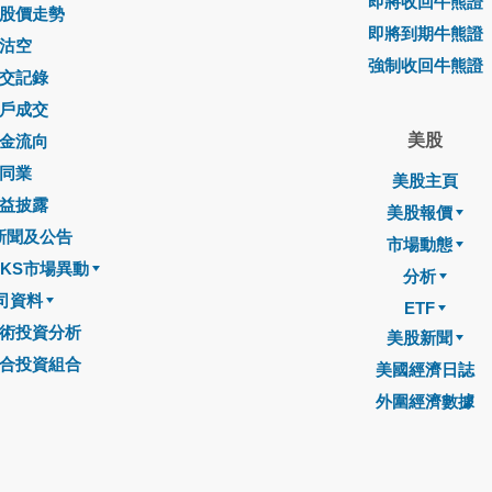
即將收回牛熊證
股價走勢
即將到期牛熊證
沽空
強制收回牛熊證
交記錄
戶成交
美股
金流向
同業
美股主頁
益披露
美股報價
新聞及公告
市場動態
CKS市場異動
分析
司資料
ETF
術投資分析
美股新聞
合投資組合
美國經濟日誌
外圍經濟數據