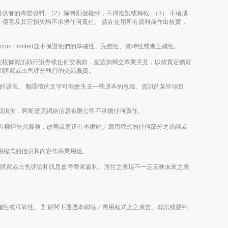
其內容提供者的專營資料; （2）除特別授權外，不得複製或轉載; （3） 不構成
決定、傷害及其它損失均不承擔任何責任。 請在使用所有資料前作出核實，
m Limited並不保證他們的準確性、完整性、實時性或者正確性。
在根據資訊執行證券或任何交易前，應諮詢獨立專業意見，以核實定價資
評論和購買或出售評分執行的交易負責。
以外的語言。 翻譯後的文字可能會失去一些原本的意義。資訊的某些項目
或損失，阿斯達克網絡信息有限公司不承擔任何責任。
imited有權但無此義務，改善或更正在本網站／應用程式的任何部分之錯誤或
／應用程式的信息和內容作商業用途。
或未來的購買或出售評論和訊息會否帶來贏利。過往之表現不一定反映未來之表
之正確性或可靠性。 對於閣下透過本網站／應用程式上之廣告、資訊或要約