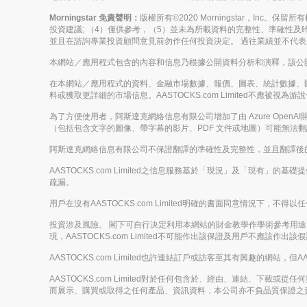
Morningstar 免責聲明：
版權所有©2020 Morningstar，Inc
投資建議; （4）僅供參考，（5）並未為所載資料的完整性、準確性及時
並且在諮詢專業投資顧問意見前勿作任何投資決定。 過往業績並不代
本網站／應用程式包含的內容和信息乃根據公開資料分析和演釋，該公開資料
在本網站／應用程式的資料、金融市場數據、報價、圖表、統計數據、
料或獲取更詳細的市場信息。AASTOCKS.com Limited不
為了方便使用者，阿斯達克網絡信息有限公司增加了由 Azure Op
（包括包含文字的圖像、帶字幕的影片、PDF 文件或地圖）可能無法
阿斯達克網絡信息有限公司不保證翻譯的準確性及完整性，並且翻譯後
AASTOCKS.com Limited之信息服務基於「現況」及「現有」
疏漏。
用戶在沒有AASTOCKS.com Limited明確的書面同意情況
投資涉及風險。 閣下可自行决定利用本網站的財金教學作學術參考用途，但
現，AASTOCKS.com Limited不可能作出該保證及用戶不應該作出該
AASTOCKS.com Limited也許連結訂戶或訪客至其有興趣的網站，但A
AASTOCKS.com Limited對於任何包含於、經由、連結、
而展示、購買或取得之任何產品、資訊資料，本公司亦不負品質保證之