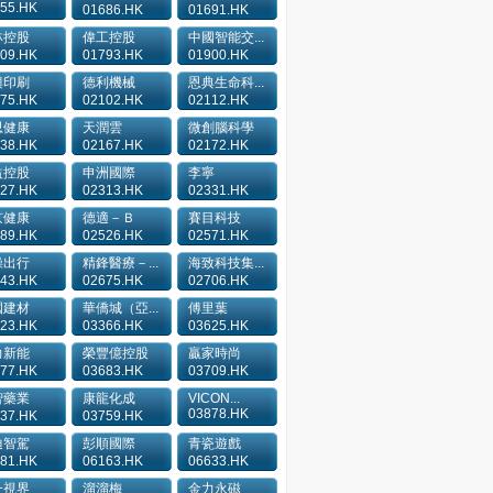
55.HK
01686.HK
01691.HK
林控股
偉工控股
中國智能交...
09.HK
01793.HK
01900.HK
興印刷
德利機械
恩典生命科...
75.HK
02102.HK
02112.HK
思健康
天潤雲
微創腦科學
38.HK
02167.HK
02172.HK
益控股
申洲國際
李寧
27.HK
02313.HK
02331.HK
京健康
德適－Ｂ
賽目科技
89.HK
02526.HK
02571.HK
操出行
精鋒醫療－...
海致科技集...
43.HK
02675.HK
02706.HK
國建材
華僑城（亞...
傅里葉
23.HK
03366.HK
03625.HK
力新能
榮豐億控股
贏家時尚
77.HK
03683.HK
03709.HK
智藥業
康龍化成
VICON...
03878.HK
37.HK
03759.HK
迪智駕
彭順國際
青瓷遊戲
81.HK
06163.HK
06633.HK
一視界
溜溜梅
金力永磁