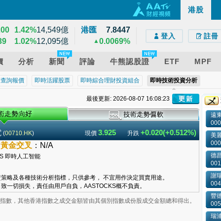
137
0.54%
2,597億
港股
e)
droid)
版網頁
32
0.39%
628億
200
1.42%
14,549億
港匯
7.8447
登入
註冊
39
1.02%
12,095億
0.0069%
▲
價
分析
新聞
評論
牛熊認股證
ETF
MPF
近查詢報價
即時活躍股票
即時綜合理財投資組合
即時技術投資分析
最後更新: 2026-08-07 16:08:23
遠
000
電
3.925
+0.020(+0.512%)
(
00710.HK
)
現價
升跌
美
000
–
黃金交叉
：
N/A
德昌
001
謝
策略及各種技術分析指標，只供參考， 不宜用作決定買賣用途。
004
致一切損失，責任由用戶自負，AASTOCKS概不負責。
豐
業板指數，其他香港指數之成交金額皆由其個別指數成份股成交金額總和得出。
005
瑞