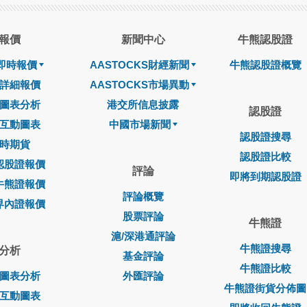
報價
新聞中心
牛熊認股證
即時報價
AASTOCKS財經新聞
牛熊認股證概覽
詳細報價
AASTOCKS市場異動
圖表分析
港交所信息披露
認股證
互動圖表
中國市場新聞
認股證搜尋
時期貨
認股證比較
認股證報價
評論
即將到期認股證
牛熊證報價
評論概覽
界內證報價
股票評論
牛熊證
滬/深港通評論
牛熊證搜尋
分析
基金評論
牛熊證比較
圖表分析
外匯評論
牛熊證街貨分佈圖
互動圖表