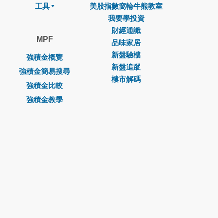
工具
美股指數窩輪牛熊教室
我要學投資
財經通識
MPF
品味家居
新盤驗樓
強積金概覽
新盤追蹤
強積金簡易搜尋
樓市解碼
強積金比較
強積金教學