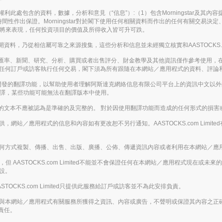
。保留所有權利此處包含的資料，數據，分析和意見（“信息”）:（1）包含Morningstar及
間性作出保證。Morningstar對於閣下使用任何相關資料而作出的任何有關交易
表將來表現，任何投資項目的價值及所得收入皆可升可跌。
，乃從相信屬可靠之來源搜集，這些分析和信息並未經獨立核實和AASTOCKS.co
匯率、新聞、研究、分析、購買或者出售評分、財金教學及其他資訊僅作參考使用，
應被視為游說任何訂戶或訪客執行任何交易，閣下須為所有跟隨在本網站／應用程式的資料、
enAI開發的翻譯功能，以幫助使用者理解阿斯達克網絡信息有限公司平台上的資訊中文
翻譯，某些功能可能無法在翻譯版本中使用。
的文本不應被認為是準確的及完整的。 對於因使用翻譯功能而造成的任何形式的損害
的基礎提供，網站／應用程式的信息和內容如有更改恕不另行通知。AASTOCKS.com L
下，不得以任何方式複製、傳播、出售、出版、廣播、公佈、傳遞資訊內容或者利用在本網站
 AASTOCKS.com Limited不能並不會保證任何在本網站／應用程式現在
假設。
ASTOCKS.com Limited只提供此服務給訂戶或訪客並不為此安排負責。
下載或從任何與本網站／應用程式有關服務所獲得之資訊、內容或廣告，不聲明或保證其內容
責任。