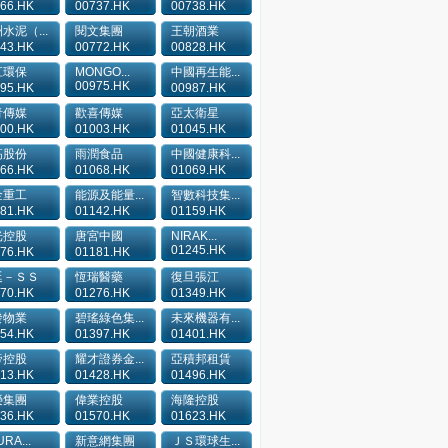
66.HK
00737.HK
00738.HK
水泥（...
閱文集團
王朝酒業
43.HK
00772.HK
00828.HK
江環保
MONGO...
中國再生能...
00975.HK
95.HK
00987.HK
青傳媒
歡喜傳媒
亞太衛星
00.HK
01003.HK
01045.HK
高股份
雨潤食品
中國健康科...
66.HK
01068.HK
01069.HK
金重工
能源及能量...
智數科技集...
81.HK
01142.HK
01159.HK
光控股
唐宮中國
NIRAK...
01245.HK
76.HK
01181.HK
廷－ＳＳ
恆瑞醫藥
復旦張江
70.HK
01276.HK
01349.HK
發物業
碧瑤綠色集...
未來機器有...
54.HK
01397.HK
01401.HK
帝控股
耀才證券金...
亞積邦租賃
13.HK
01428.HK
01496.HK
榮集團
偉業控股
海隆控股
36.HK
01570.HK
01623.HK
RA...
新意網集團
ＪＳ環球生...