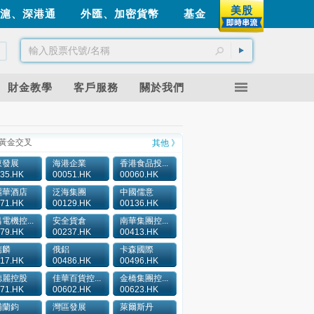
美股
滬、深港通
外匯、加密貨幣
基金
財金教學
客戶服務
關於我們
黃金交叉
其他 》
東發展
海港企業
香港食品投...
35.HK
00051.HK
00060.HK
麗華酒店
泛海集團
中國儒意
71.HK
00129.HK
00136.HK
電機控...
安全貨倉
南華集團控...
79.HK
00237.HK
00413.HK
瑞麟
俄鋁
卡森國際
17.HK
00486.HK
00496.HK
德麗控股
佳華百貨控...
金橋集團控...
71.HK
00602.HK
00623.HK
浦蘭鈞
灣區發展
萊爾斯丹