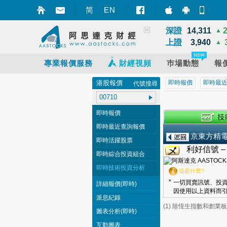
恆指
25,668
▲
简
EN
智財迅 (iPhon
智財迅 (An
手機
國指
8,531
▲
深證
14,311
▲
上證
3,940
▲
專業報價服務
財經視頻
巿場動態
報
港股報價
即時報價
即時最
代號搜尋
即時報價
即時最近查詢報價
京東方精
即時活躍股票
利好信號 
即時綜合投資組合
即時技術投資分析
這是什麼?
*
一切買賣訊號、投資
詳細報價(即時)
因使用以上資料而引
派息紀錄
(1) 除恆生指數和創
圖表分析(即時)
互動圖表