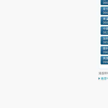
066
星
066
東
068
中國
082
加和
085
榮
096
興
099
港股即
教育