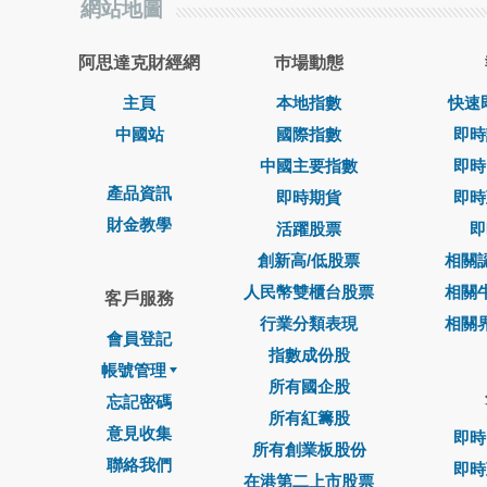
網站地圖
阿思達克財經網
巿場動態
主頁
本地指數
快速
中國站
國際指數
即時
中國主要指數
即時
產品資訊
即時期貨
即時
財金教學
活躍股票
即
創新高/低股票
相關
人民幣雙櫃台股票
相關
客戶服務
行業分類表現
相關
會員登記
指數成份股
帳號管理
所有國企股
忘記密碼
所有紅籌股
意見收集
即時
所有創業板股份
聯絡我們
即時
在港第二上市股票