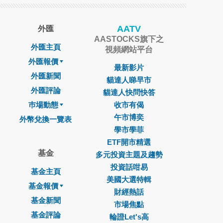
AATV
外匯
AASTOCKS旗下之
外匯主頁
視頻網站平台
外匯報價
最新影片
外匯新聞
貓達人睇早市
外匯評論
貓達人快問快答
巿場動態
收市有偈
午市博奕
外幣兌換一覽表
學市學菲
ETF開市精選
基金
多元投資主題及趨勢
投資話咁易
基金主頁
美國大選特輯
基金報價
財經熱話
基金新聞
市場焦點
基金評論
輪證Let's高