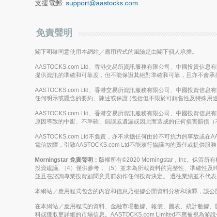
支援電郵:
support@aastocks.com
免責聲明
閣下明確同意使用本網站／應用程式的風險是由閣下個人承擔。
AASTOCKS.com Ltd、香港交易所資訊服務有限公司、中國投資
提供資訊的準確和可靠度，但不能保證其絕對準確和可靠，且亦不會承
AASTOCKS.com Ltd、香港交易所資訊服務有限公司、中國投資
任何明示或隱含的要約、陳述或保證 (包括但不限於可銷售性及特殊用途
AASTOCKS.com Ltd、香港交易所資訊服務有限公司、中國投資
原因導致的中斷、不準確、錯誤或遺漏或因此而造成的任何損害賠償（
AASTOCKS.com Ltd不負責，亦不承擔任何由於不可抗力的事故
電信故障，引致AASTOCKS.com Ltd不能履行協議內的責任或提供服
Morningstar 免責聲明：
版權所有©2020 Morningstar，Inc
投資建議; （4）僅供參考，（5）並未為所載資料的完整性、準確性及時
並且在諮詢專業投資顧問意見前勿作任何投資決定。 過往業績並不代
本網站／應用程式包含的內容和信息乃根據公開資料分析和演釋，該公開資料
在本網站／應用程式的資料、金融市場數據、報價、圖表、統計數據、
料或獲取更詳細的市場信息。AASTOCKS.com Limited不