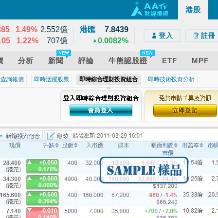
34
0.24%
13,620億
港股
e)
droid)
版網頁
21
0.57%
11,668億
385
1.49%
2,552億
港匯
7.8439
登入
註冊
105
1.22%
707億
0.0082%
▲
價
分析
新聞
評論
牛熊認股證
ETF
MPF
近查詢報價
即時活躍股票
即時綜合理財投資組合
即時技術投資分析