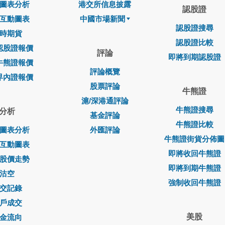
圖表分析
港交所信息披露
認股證
互動圖表
中國市場新聞
認股證搜尋
時期貨
認股證比較
認股證報價
評論
即將到期認股證
牛熊證報價
評論概覽
界內證報價
股票評論
牛熊證
滬/深港通評論
牛熊證搜尋
分析
基金評論
牛熊證比較
圖表分析
外匯評論
牛熊證街貨分佈圖
互動圖表
即將收回牛熊證
股價走勢
即將到期牛熊證
沽空
強制收回牛熊證
交記錄
戶成交
美股
金流向