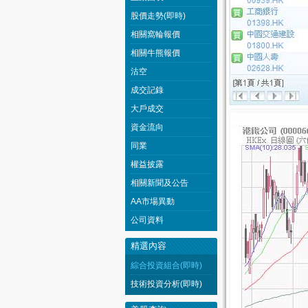
股價走勢(即時)
相關窩輪報價
相關牛熊報價
沽空
成交記錄
大戶成交
資金流向
同業
權益披露
相關新聞及公告
AA市場異動
公司資料
精選內容
綜合投資組合(即時)
技術投資分析(即時)