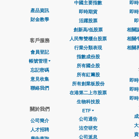
中國主要指數
即時
產品資訊
即時期貨
即時
財金教學
活躍股票
即
創新高/低股票
相關
人民幣雙櫃台股票
相關
客戶服務
行業分類表現
相關
會員登記
指數成份股
帳號管理
所有國企股
忘記密碼
所有紅籌股
意見收集
即時
所有創業板股份
聯絡我們
即時
在港第二上市股票
即時
生物科技股
關於我們
ETF
成
公司通告
公司簡介
大
沽空研究
人才招聘
資
公司派息
廣告查詢