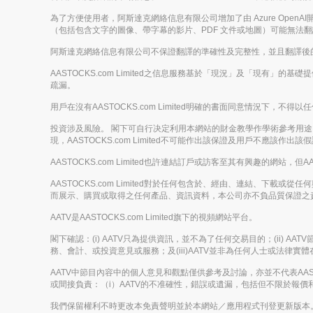
為了方便使用者，阿斯達克網絡信息有限公司增加了由 Azure Op
（包括包含文字的圖像、帶字幕的影片、PDF 文件或地圖）可能無法
阿斯達克網絡信息有限公司不保證翻譯的準確性及完整性，並且翻譯後
AASTOCKS.com Limited之信息服務基於「現況」及「現有」
疏漏。
用戶在沒有AASTOCKS.com Limited明確的書面同意情況
投資涉及風險。 閣下可自行决定利用本網站的財金教學作學術參考用途，但
現，AASTOCKS.com Limited不可能作出該保證及用戶不應該作出該
AASTOCKS.com Limited也許連結訂戶或訪客至其有興趣的網站，但A
AASTOCKS.com Limited對於任何包含於、經由、連結、
而展示、購買或取得之任何產品、資訊資料，本公司亦不負品質保證之
AATV是AASTOCKS.com Limited旗下的視頻網站平台。
閣下確認：(i) AATV只為提供資訊，並不為了任何交易目的；(ii)
務、會計、或投資意見或服務；及(iii)AATV並非為任何人士或法
AATV中節目內容中的個人意見和觀點僅供參考及討論，亦並不代表AASTOC
或間接負責：（i）AATV的不准確性，錯誤或遺漏，包括但不限於報價和財
我們保留權利不時更改本免責聲明並於本網站／應用程式刊登更新版本