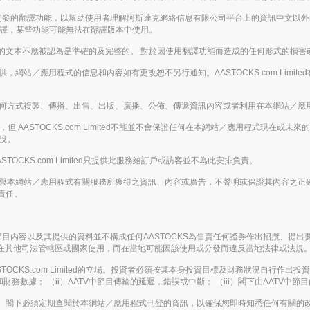
enAI開發的翻譯功能，以幫助使用者理解阿斯達克網絡信息有限公司平台上的資訊中文
翻譯，某些功能可能無法在翻譯版本中使用。
的文本不應被認為是準確的及完整的。 對於因使用翻譯功能而造成的任何形式的損害
的基礎提供，網站／應用程式的信息和內容如有更改恕不另行通知。AASTOCKS.com L
下，不得以任何方式複製、傳播、出售、出版、廣播、公佈、傳遞資訊內容或者利用在本網站
 AASTOCKS.com Limited不能並不會保證任何在本網站／應用程式現在
假設。
ASTOCKS.com Limited只提供此服務給訂戶或訪客並不為此安排負責。
下載或從任何與本網站／應用程式有關服務所獲得之資訊、內容或廣告，不聲明或保證其內容
責任。
 AATV節目內容以及其提供的資料並不構成任何AASTOCKS為售賣任何證券作出招
律實體在其他司法管轄區或國家使用，而在當地可能因該使用或分發而違反當地法律或法規
KS.com Limited的立場。投資者必須按其本身投資目標及財務狀況自行作出投資決定
務數據； （ii）AATV中節目傳輸的延遲，錯誤或中斷； （iii）閣下由AATV中
。閣下必須定期查閱於本網站／應用程式刊登的資訊，以確保您即時知悉任何有關的改