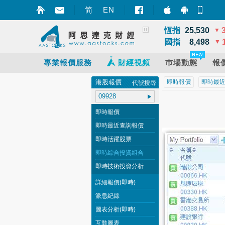
深證
14,110
▼
简
EN
智財迅 (iPhon
智財迅 (An
手機
上證
3,900
▲
恆指
25,530
▼
國指
8,498
▼
專業報價服務
財經視頻
巿場動態
報
港股報價
即時報價
即時最
代號搜尋
即時報價
即時最近查詢報價
即時活躍股票
即時綜合投資組合
即時技術投資分析
詳細報價(即時)
派息紀錄
圖表分析(即時)
互動圖表