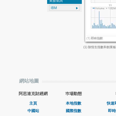
美股查詢
(1) 除恆生指數和創
網站地圖
阿思達克財經網
巿場動態
主頁
本地指數
快速
中國站
國際指數
即時