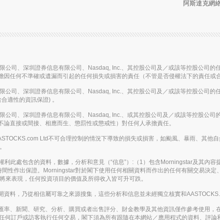
阿斯達克網絡信
信息有限公司、深圳證券信息有限公司、Nasdaq, Inc.、其控股公司及／或該等控
擔因任何不準確或遺漏而引起的任何損失或損害的責任（不管是否侵權法下的責任或
信息有限公司、深圳證券信息有限公司、Nasdaq, Inc.、其控股公司及／或該等控
合適性的資訊保證) 。
信息有限公司、深圳證券信息有限公司、Nasdaq, Inc.、或其控股公司及／或該等
不論直接或間接、相應而生、懲罰性或懲戒性）對任何人承擔責任。
或在AASTOCKS.com Ltd不可合理控制的情況下導致的損失或損害，如颱風、暴
務。
。保留所有權利此處包含的資料，數據，分析和意見（“信息”）:（1）包含Morningstar及
間性作出保證。Morningstar對於閣下使用任何相關資料而作出的任何有關交易
表將來表現，任何投資項目的價值及所得收入皆可升可跌。
，乃從相信屬可靠之來源搜集，這些分析和信息並未經獨立核實和AASTOCKS.co
匯率、新聞、研究、分析、購買或者出售評分、財金教學及其他資訊僅作參考使用，
應被視為游說任何訂戶或訪客執行任何交易，閣下須為所有跟隨在本網站／應用程式的資料、