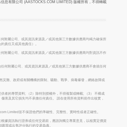
息有限公司 (AASTOCKS.COM LIMITED) 版權所有，不得轉載
股公司的任何附屬公司、或其資訊來源及／或其他第三方數據供應商均竭力確保所
合約責任又或其他責任）。
股公司的任何附屬公司、或其資訊來源及／或其他第三方數據供應商均對資訊不作
控股公司的任何附屬公司、或其資訊來源及／或其他第三方數據供應商不會就任何
雨、其他自然災難、政府或有關機構的限制、騷動、戰爭、病毒爆發，網絡故障或
其內容提供者的專營資料; （2）除特別授權外，不得複製或轉載; （3） 不構成
決定、傷害及其它損失均不承擔任何責任。 請在使用所有資料前作出核實，
m Limited並不保證他們的準確性、完整性、實時性或者正確性。
在根據資訊執行證券或任何交易前，應諮詢獨立專業意見，以核實定價資
評論和購買或出售評分執行的交易負責。