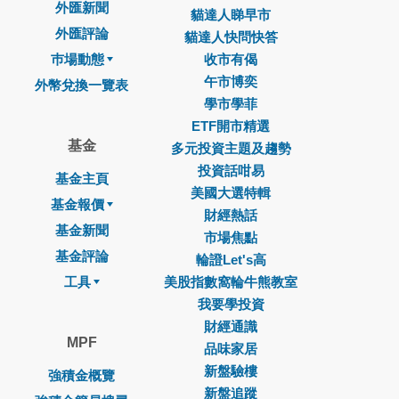
外匯新聞
貓達人睇早市
外匯評論
貓達人快問快答
巿場動態
收市有偈
午市博奕
外幣兌換一覽表
學市學菲
ETF開市精選
基金
多元投資主題及趨勢
投資話咁易
基金主頁
美國大選特輯
基金報價
財經熱話
基金新聞
市場焦點
基金評論
輪證Let's高
工具
美股指數窩輪牛熊教室
我要學投資
財經通識
MPF
品味家居
新盤驗樓
強積金概覽
新盤追蹤