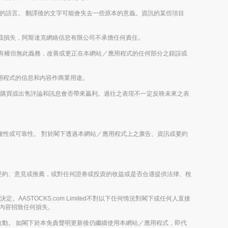
以外的語言。 翻譯後的文字可能會失去一些原本的意義。資訊的某些項目
或損失，阿斯達克網絡信息有限公司不承擔任何責任。
imited有權但無此義務，改善或更正在本網站／應用程式的任何部分之錯誤或
／應用程式的信息和內容作商業用途。
或未來的購買或出售評論和訊息會否帶來贏利。過往之表現不一定反映未來之表
之正確性或可靠性。 對於閣下透過本網站／應用程式上之廣告、資訊或要約
攬、提出要約、意見或推薦，或對任何證劵或投資的收益或是否合適提供法律、稅
。
。AASTOCKS.com Limited不對以下任何情況對閣下或任何人直接
節目內容招致任何損失。
動。 如閣下於本免責聲明更新後仍繼續使用本網站／應用程式，即代