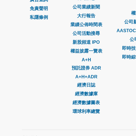
公司業績新聞
免責聲明
權
大行報告
私隱條例
公司
業績公佈時間表
AASTO
公司活動搜尋
公
新股頻道 IPO
即時技
權益披露一覽表
即時綜
A+H
預託證券 ADR
A+H+ADR
經濟日誌
經濟數據庫
經濟數據圖表
環球利率總覽