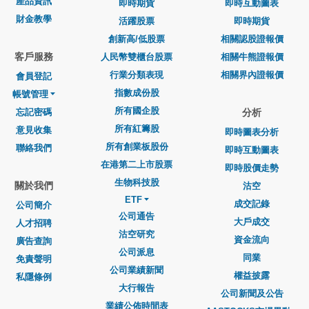
產品資訊
即時期貨
即時互動圖表
財金教學
活躍股票
即時期貨
創新高/低股票
相關認股證報價
客戶服務
人民幣雙櫃台股票
相關牛熊證報價
行業分類表現
相關界內證報價
會員登記
指數成份股
帳號管理
所有國企股
忘記密碼
分析
所有紅籌股
意見收集
即時圖表分析
所有創業板股份
聯絡我們
即時互動圖表
在港第二上市股票
即時股價走勢
生物科技股
關於我們
沽空
ETF
成交記錄
公司簡介
公司通告
大戶成交
人才招聘
沽空研究
資金流向
廣告查詢
公司派息
同業
免責聲明
公司業績新聞
權益披露
私隱條例
大行報告
公司新聞及公告
業績公佈時間表