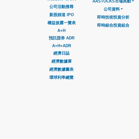
AASTOCKS市場異動
公司活動搜尋
公司資料
新股頻道 IPO
即時技術投資分析
權益披露一覽表
即時綜合投資組合
A+H
預託證券 ADR
A+H+ADR
經濟日誌
經濟數據庫
經濟數據圖表
環球利率總覽