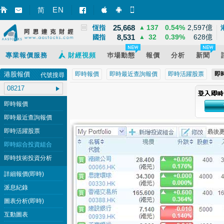
3,940
39
1.02%
12,095億
EN
上證
▲
简
智財迅 (iPhone)
智財迅 (Android)
手機版網頁
25,668
137
0.54%
2,597億
恆指
▲
8,531
32
0.39%
628億
國指
▲
專業報價服務
財經視頻
巿場動態
報價
分析
新聞
港股報價
即時報價
即時最近查詢報價
即時活躍股票
即
代號搜尋
即時報價
即時最近查詢報價
即時活躍股票
即時綜合投資組合
即時技術投資分析
詳細報價(即時)
派息紀錄
圖表分析(即時)
互動圖表