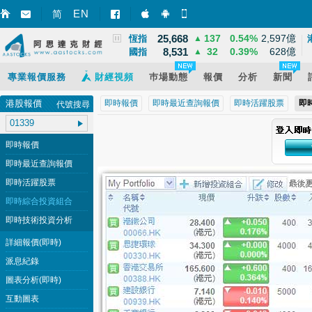
3,940
39
1.02%
12,095億
EN
上證
▲
简
智財迅 (iPhone)
智財迅 (Android)
手機版網頁
25,668
137
0.54%
2,597億
恆指
▲
8,531
32
0.39%
628億
國指
▲
專業報價服務
財經視頻
巿場動態
報價
分析
新聞
港股報價
即時報價
即時最近查詢報價
即時活躍股票
即
代號搜尋
即時報價
即時最近查詢報價
即時活躍股票
即時綜合投資組合
即時技術投資分析
詳細報價(即時)
派息紀錄
圖表分析(即時)
互動圖表