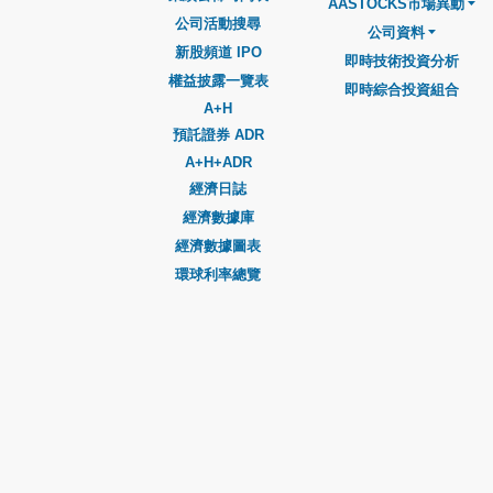
AASTOCKS市場異動
公司活動搜尋
公司資料
新股頻道 IPO
即時技術投資分析
權益披露一覽表
即時綜合投資組合
A+H
預託證券 ADR
A+H+ADR
經濟日誌
經濟數據庫
經濟數據圖表
環球利率總覽