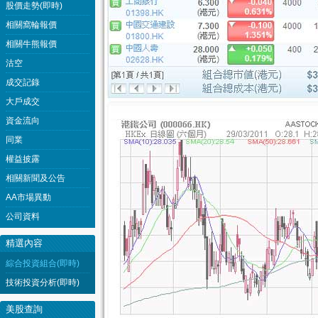
股價走勢(即時)
相關窩輪報價
相關牛熊報價
沽空
成交記錄
大戶成交
資金流向
同業
權益披露
相關新聞及公告
AA市場異動
公司資料
精選內容
綜合投資組合(即時)
技術投資分析(即時)
美股查詢