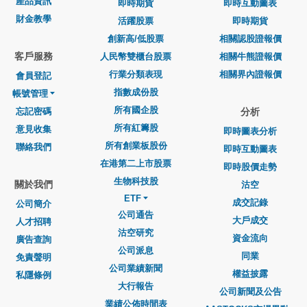
產品資訊
即時期貨
即時互動圖表
財金教學
活躍股票
即時期貨
創新高/低股票
相關認股證報價
客戶服務
人民幣雙櫃台股票
相關牛熊證報價
行業分類表現
相關界內證報價
會員登記
指數成份股
帳號管理
所有國企股
忘記密碼
分析
所有紅籌股
意見收集
即時圖表分析
所有創業板股份
聯絡我們
即時互動圖表
在港第二上市股票
即時股價走勢
生物科技股
關於我們
沽空
ETF
成交記錄
公司簡介
公司通告
大戶成交
人才招聘
沽空研究
資金流向
廣告查詢
公司派息
同業
免責聲明
公司業績新聞
權益披露
私隱條例
大行報告
公司新聞及公告
業績公佈時間表