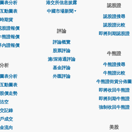
圖表分析
港交所信息披露
認股證
互動圖表
中國市場新聞
認股證搜尋
時期貨
認股證比較
認股證報價
評論
即將到期認股證
牛熊證報價
評論概覽
界內證報價
股票評論
牛熊證
滬/深港通評論
牛熊證搜尋
分析
基金評論
牛熊證比較
圖表分析
外匯評論
牛熊證街貨分佈圖
互動圖表
即將收回牛熊證
股價走勢
即將到期牛熊證
沽空
強制收回牛熊證
交記錄
戶成交
美股
金流向