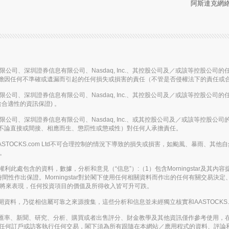
阿斯達克網絡信
信息有限公司、深圳證券信息有限公司、Nasdaq, Inc.、其控股公司及／或該等控
擔因任何不準確或遺漏而引起的任何損失或損害的責任（不管是否侵權法下的責任或
信息有限公司、深圳證券信息有限公司、Nasdaq, Inc.、其控股公司及／或該等控
合適性的資訊保證) 。
信息有限公司、深圳證券信息有限公司、Nasdaq, Inc.、或其控股公司及／或該等
不論直接或間接、相應而生、懲罰性或懲戒性）對任何人承擔責任。
或在AASTOCKS.com Ltd不可合理控制的情況下導致的損失或損害，如颱風、暴
務。
。保留所有權利此處包含的資料，數據，分析和意見（“信息”）:（1）包含Morningstar及
間性作出保證。Morningstar對於閣下使用任何相關資料而作出的任何有關交易
表將來表現，任何投資項目的價值及所得收入皆可升可跌。
，乃從相信屬可靠之來源搜集，這些分析和信息並未經獨立核實和AASTOCKS.co
匯率、新聞、研究、分析、購買或者出售評分、財金教學及其他資訊僅作參考使用，
應被視為游說任何訂戶或訪客執行任何交易，閣下須為所有跟隨在本網站／應用程式的資料、