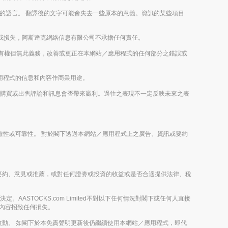
以外的語言。 翻譯後的文字可能會失去一些原本的意義。資訊的某些項目
或損失，阿斯達克網絡信息有限公司不承擔任何責任。
imited有權但無此義務，改善或更正在本網站／應用程式的任何部分之錯誤或
／應用程式的信息和內容作商業用途。
或未來的購買或出售評論和訊息會否帶來贏利。過往之表現不一定反映未來之表
之正確性或可靠性。 對於閣下透過本網站／應用程式上之廣告、資訊或要約
攬、提出要約、意見或推薦，或對任何證劵或投資的收益或是否合適提供法律、稅
。
。AASTOCKS.com Limited不對以下任何情況對閣下或任何人直接
節目內容招致任何損失。
動。 如閣下於本免責聲明更新後仍繼續使用本網站／應用程式，即代