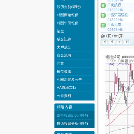
股價走勢(即時)
相關窩輪報價
相關牛熊報價
沽空
成交記錄
大戶成交
資金流向
同業
權益披露
相關新聞及公告
AA市場異動
公司資料
精選內容
綜合投資組合(即時)
技術投資分析(即時)