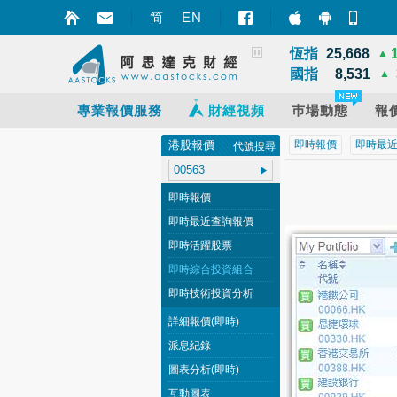
深證
14,311
▲
简
EN
智財迅 (iPhon
智財迅 (An
手機
上證
3,940
▲
恆指
25,668
▲
國指
8,531
▲
專業報價服務
財經視頻
巿場動態
報
港股報價
即時報價
即時最
代號搜尋
即時報價
即時最近查詢報價
即時活躍股票
即時綜合投資組合
即時技術投資分析
詳細報價(即時)
派息紀錄
圖表分析(即時)
互動圖表