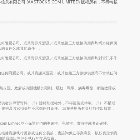
息有限公司 (AASTOCKS.COM LIMITED) 版權所有，不得轉載
股公司的任何附屬公司、或其資訊來源及／或其他第三方數據供應商均竭力確保所
合約責任又或其他責任）。
股公司的任何附屬公司、或其資訊來源及／或其他第三方數據供應商均對資訊不作
控股公司的任何附屬公司、或其資訊來源及／或其他第三方數據供應商不會就任何
雨、其他自然災難、政府或有關機構的限制、騷動、戰爭、病毒爆發，網絡故障或
其內容提供者的專營資料; （2）除特別授權外，不得複製或轉載; （3） 不構成
決定、傷害及其它損失均不承擔任何責任。 請在使用所有資料前作出核實，
m Limited並不保證他們的準確性、完整性、實時性或者正確性。
在根據資訊執行證券或任何交易前，應諮詢獨立專業意見，以核實定價資
評論和購買或出售評分執行的交易負責。