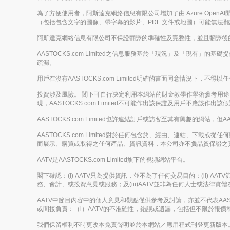
為了方便使用者，阿斯達克網絡信息有限公司增加了由 Azure Op
（包括包含文字的圖像、帶字幕的影片、PDF 文件或地圖）可能無法
阿斯達克網絡信息有限公司不保證翻譯的準確性及完整性，並且翻譯後
AASTOCKS.com Limited之信息服務基於「現況」及「現有」
疏漏。
用戶在沒有AASTOCKS.com Limited明確的書面同意情況
投資涉及風險。 閣下可自行决定利用本網站的財金教學作學術參考用途，但
現，AASTOCKS.com Limited不可能作出該保證及用戶不應該作出該
AASTOCKS.com Limited也許連結訂戶或訪客至其有興趣的網站，但A
AASTOCKS.com Limited對於任何包含於、經由、連結、
而展示、購買或取得之任何產品、資訊資料，本公司亦不負品質保證之
AATV是AASTOCKS.com Limited旗下的視頻網站平台。
閣下確認：(i) AATV只為提供資訊，並不為了任何交易目的；(ii)
務、會計、或投資意見或服務；及(iii)AATV並非為任何人士或法
AATV中節目內容中的個人意見和觀點僅供參考及討論，亦並不代表AASTOC
或間接負責：（i）AATV的不准確性，錯誤或遺漏，包括但不限於報價和財
我們保留權利不時更改本免責聲明並於本網站／應用程式刊登更新版本