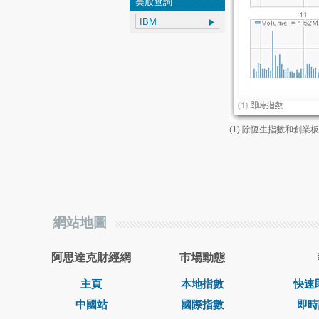
美股查詢
(1) 除恆生指數和創
網站地圖
阿思達克財經網
巿場動態
主頁
本地指數
快速
中國站
國際指數
即時