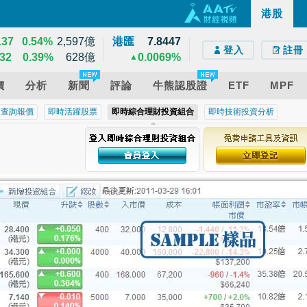
200
1.42%
14,549億
港股
e)
droid)
版網頁
39
1.02%
12,095億
137
0.54%
2,597億
港匯
7.8447
登入
註冊
32
0.39%
628億
0.0069%
▲
價
分析
新聞
評論
牛熊認股證
ETF
MPF
近查詢報價
即時活躍股票
即時綜合理財投資組合
即時技術投資分析