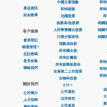
中國主要指數
即時
產品資訊
即時期貨
即時
財金教學
活躍股票
即
創新高/低股票
相關
人民幣雙櫃台股票
相關
客戶服務
行業分類表現
相關
會員登記
指數成份股
帳號管理
所有國企股
忘記密碼
所有紅籌股
意見收集
即時
所有創業板股份
聯絡我們
即時
在港第二上市股票
即時
生物科技股
關於我們
ETF
成
公司通告
公司簡介
大
沽空研究
人才招聘
資
公司派息
廣告查詢