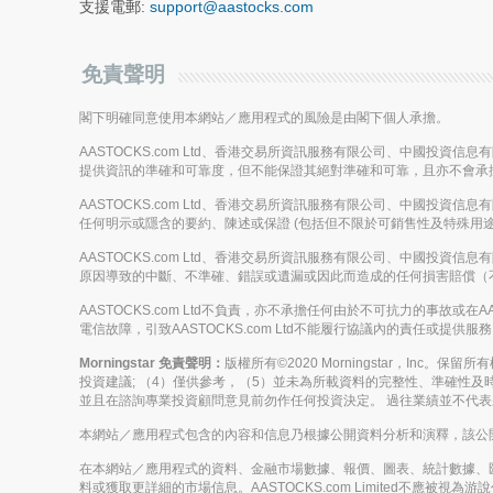
支援電郵:
support@aastocks.com
免責聲明
閣下明確同意使用本網站／應用程式的風險是由閣下個人承擔。
AASTOCKS.com Ltd、香港交易所資訊服務有限公司、中國投資
提供資訊的準確和可靠度，但不能保證其絕對準確和可靠，且亦不會承
AASTOCKS.com Ltd、香港交易所資訊服務有限公司、中國投資
任何明示或隱含的要約、陳述或保證 (包括但不限於可銷售性及特殊用途
AASTOCKS.com Ltd、香港交易所資訊服務有限公司、中國投資
原因導致的中斷、不準確、錯誤或遺漏或因此而造成的任何損害賠償（
AASTOCKS.com Ltd不負責，亦不承擔任何由於不可抗力的事故
電信故障，引致AASTOCKS.com Ltd不能履行協議內的責任或提供服
Morningstar 免責聲明：
版權所有©2020 Morningstar，Inc
投資建議; （4）僅供參考，（5）並未為所載資料的完整性、準確性及時
並且在諮詢專業投資顧問意見前勿作任何投資決定。 過往業績並不代
本網站／應用程式包含的內容和信息乃根據公開資料分析和演釋，該公開資料
在本網站／應用程式的資料、金融市場數據、報價、圖表、統計數據、
料或獲取更詳細的市場信息。AASTOCKS.com Limited不