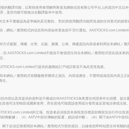
enAI開發的翻譯功能，以幫助使用者理解阿斯達克網絡信息有限公司平台上的資訊中文
翻譯，某些功能可能無法在翻譯版本中使用。
的文本不應被認為是準確的及完整的。 對於因使用翻譯功能而造成的任何形式的損害
的基礎提供，網站／應用程式的信息和內容如有更改恕不另行通知。AASTOCKS.com L
下，不得以任何方式複製、傳播、出售、出版、廣播、公佈、傳遞資訊內容或者利用在本網站
 AASTOCKS.com Limited不能並不會保證任何在本網站／應用程式現在
假設。
ASTOCKS.com Limited只提供此服務給訂戶或訪客並不為此安排負責。
下載或從任何與本網站／應用程式有關服務所獲得之資訊、內容或廣告，不聲明或保證其內容
責任。
 AATV節目內容以及其提供的資料並不構成任何AASTOCKS為售賣任何證券作出招
律實體在其他司法管轄區或國家使用，而在當地可能因該使用或分發而違反當地法律或法規
KS.com Limited的立場。投資者必須按其本身投資目標及財務狀況自行作出投資決定
務數據； （ii）AATV中節目傳輸的延遲，錯誤或中斷； （iii）閣下由AATV中
。閣下必須定期查閱於本網站／應用程式刊登的資訊，以確保您即時知悉任何有關的改