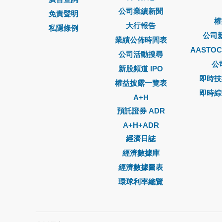
公司業績新聞
免責聲明
權
大行報告
私隱條例
公司
業績公佈時間表
AASTO
公司活動搜尋
公
新股頻道 IPO
即時技
權益披露一覽表
即時綜
A+H
預託證券 ADR
A+H+ADR
經濟日誌
經濟數據庫
經濟數據圖表
環球利率總覽