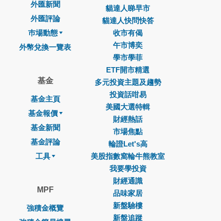
外匯新聞
貓達人睇早市
外匯評論
貓達人快問快答
巿場動態
收市有偈
午市博奕
外幣兌換一覽表
學市學菲
ETF開市精選
基金
多元投資主題及趨勢
投資話咁易
基金主頁
美國大選特輯
基金報價
財經熱話
基金新聞
市場焦點
基金評論
輪證Let's高
工具
美股指數窩輪牛熊教室
我要學投資
財經通識
MPF
品味家居
新盤驗樓
強積金概覽
新盤追蹤