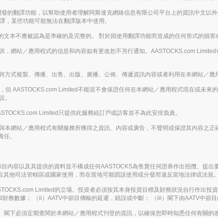
enAI開發的翻譯功能，以幫助使用者理解阿斯達克網絡信息有限公司平台上的資訊中文
翻譯，某些功能可能無法在翻譯版本中使用。
的文本不應被認為是準確的及完整的。 對於因使用翻譯功能而造成的任何形式的損害
的基礎提供，網站／應用程式的信息和內容如有更改恕不另行通知。AASTOCKS.com L
下，不得以任何方式複製、傳播、出售、出版、廣播、公佈、傳遞資訊內容或者利用在本網站
 AASTOCKS.com Limited不能並不會保證任何在本網站／應用程式現在
假設。
ASTOCKS.com Limited只提供此服務給訂戶或訪客並不為此安排負責。
下載或從任何與本網站／應用程式有關服務所獲得之資訊、內容或廣告，不聲明或保證其內容
責任。
 AATV節目內容以及其提供的資料並不構成任何AASTOCKS為售賣任何證券作出招
律實體在其他司法管轄區或國家使用，而在當地可能因該使用或分發而違反當地法律或法規
KS.com Limited的立場。投資者必須按其本身投資目標及財務狀況自行作出投資決定
務數據； （ii）AATV中節目傳輸的延遲，錯誤或中斷； （iii）閣下由AATV中
。閣下必須定期查閱於本網站／應用程式刊登的資訊，以確保您即時知悉任何有關的改