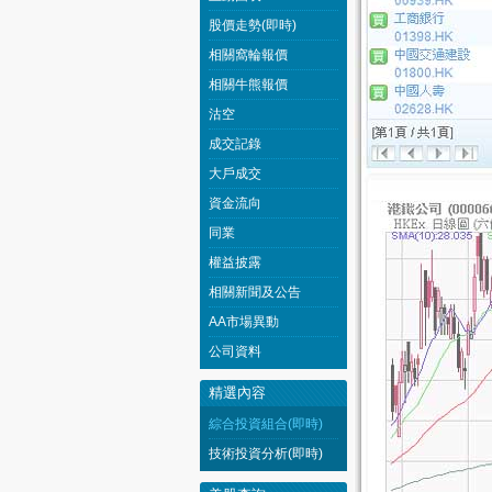
股價走勢(即時)
相關窩輪報價
相關牛熊報價
沽空
成交記錄
大戶成交
資金流向
同業
權益披露
相關新聞及公告
AA市場異動
公司資料
精選內容
綜合投資組合(即時)
技術投資分析(即時)