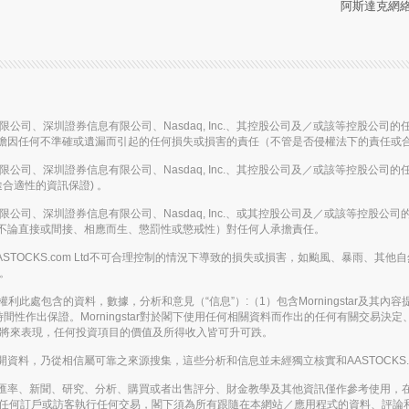
阿斯達克網絡信
信息有限公司、深圳證券信息有限公司、Nasdaq, Inc.、其控股公司及／或該等控
擔因任何不準確或遺漏而引起的任何損失或損害的責任（不管是否侵權法下的責任或
信息有限公司、深圳證券信息有限公司、Nasdaq, Inc.、其控股公司及／或該等控
合適性的資訊保證) 。
信息有限公司、深圳證券信息有限公司、Nasdaq, Inc.、或其控股公司及／或該等
不論直接或間接、相應而生、懲罰性或懲戒性）對任何人承擔責任。
或在AASTOCKS.com Ltd不可合理控制的情況下導致的損失或損害，如颱風、暴
務。
。保留所有權利此處包含的資料，數據，分析和意見（“信息”）:（1）包含Morningstar及
間性作出保證。Morningstar對於閣下使用任何相關資料而作出的任何有關交易
表將來表現，任何投資項目的價值及所得收入皆可升可跌。
，乃從相信屬可靠之來源搜集，這些分析和信息並未經獨立核實和AASTOCKS.co
匯率、新聞、研究、分析、購買或者出售評分、財金教學及其他資訊僅作參考使用，
應被視為游說任何訂戶或訪客執行任何交易，閣下須為所有跟隨在本網站／應用程式的資料、