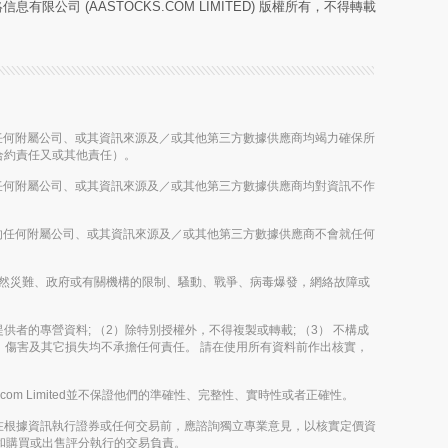
息有限公司 (AASTOCKS.COM LIMITED) 版權所有，不得轉載
股公司的任何附屬公司、或其資訊來源及／或其他第三方數據供應商均竭力確保所
合約責任又或其他責任）。
股公司的任何附屬公司、或其資訊來源及／或其他第三方數據供應商均對資訊不作
控股公司的任何附屬公司、或其資訊來源及／或其他第三方數據供應商不會就任何
雨、其他自然災難、政府或有關機構的限制、騷動、戰爭、病毒爆發，網絡故障或
其內容提供者的專營資料; （2）除特別授權外，不得複製或轉載; （3） 不構成
決定、傷害及其它損失均不承擔任何責任。 請在使用所有資料前作出核實，
m Limited並不保證他們的準確性、完整性、實時性或者正確性。
在根據資訊執行證券或任何交易前，應諮詢獨立專業意見，以核實定價資
評論和購買或出售評分執行的交易負責。