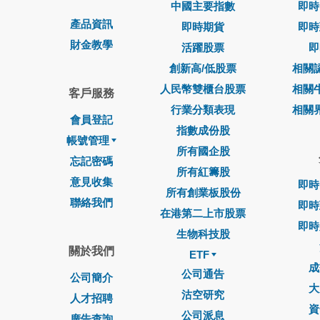
中國主要指數
即時
產品資訊
即時期貨
即時
財金教學
活躍股票
即
創新高/低股票
相關
人民幣雙櫃台股票
相關
客戶服務
行業分類表現
相關
會員登記
指數成份股
帳號管理
所有國企股
忘記密碼
所有紅籌股
意見收集
即時
所有創業板股份
聯絡我們
即時
在港第二上市股票
即時
生物科技股
關於我們
ETF
成
公司通告
公司簡介
大
沽空研究
人才招聘
資
公司派息
廣告查詢