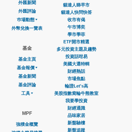
外匯新聞
貓達人睇早市
外匯評論
貓達人快問快答
巿場動態
收市有偈
午市博奕
外幣兌換一覽表
學市學菲
ETF開市精選
基金
多元投資主題及趨勢
投資話咁易
基金主頁
美國大選特輯
基金報價
財經熱話
基金新聞
市場焦點
基金評論
輪證Let's高
工具
美股指數窩輪牛熊教室
我要學投資
財經通識
MPF
品味家居
新盤驗樓
強積金概覽
新盤追蹤