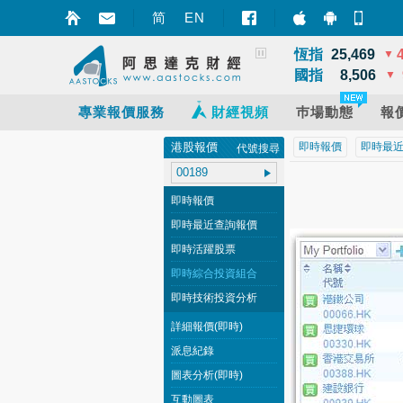
深證
14,070
▼
简
EN
智財迅 (iPhon
智財迅 (An
手機
上證
3,878
▲
恆指
25,469
▼
國指
8,506
▼
專業報價服務
財經視頻
巿場動態
報
港股報價
即時報價
即時最
代號搜尋
即時報價
即時最近查詢報價
即時活躍股票
即時綜合投資組合
即時技術投資分析
詳細報價(即時)
派息紀錄
圖表分析(即時)
互動圖表