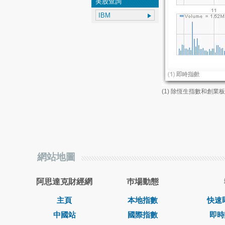
美股查詢
(1) 除恆生指數和創
網站地圖
阿思達克財經網
巿場動態
主頁
本地指數
快速
中國站
國際指數
即時