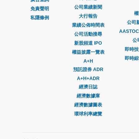
公司業績新聞
免責聲明
權
大行報告
私隱條例
公司
業績公佈時間表
AASTO
公司活動搜尋
公
新股頻道 IPO
即時技
權益披露一覽表
即時綜
A+H
預託證券 ADR
A+H+ADR
經濟日誌
經濟數據庫
經濟數據圖表
環球利率總覽