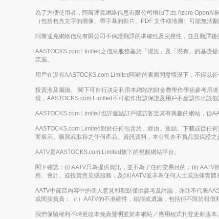
為了方便使用者，阿斯達克網絡信息有限公司增加了由 Azure Op
（包括包含文字的圖像、帶字幕的影片、PDF 文件或地圖）可能無法
阿斯達克網絡信息有限公司不保證翻譯的準確性及完整性，並且翻譯後
AASTOCKS.com Limited之信息服務基於「現況」及「現有」
疏漏。
用戶在沒有AASTOCKS.com Limited明確的書面同意情況
投資涉及風險。 閣下可自行决定利用本網站的財金教學作學術參考用途，但
現，AASTOCKS.com Limited不可能作出該保證及用戶不應該作出該
AASTOCKS.com Limited也許連結訂戶或訪客至其有興趣的網站，但A
AASTOCKS.com Limited對於任何包含於、經由、連結、
而展示、購買或取得之任何產品、資訊資料，本公司亦不負品質保證之
AATV是AASTOCKS.com Limited旗下的視頻網站平台。
閣下確認：(i) AATV只為提供資訊，並不為了任何交易目的；(ii)
務、會計、或投資意見或服務；及(iii)AATV並非為任何人士或法
AATV中節目內容中的個人意見和觀點僅供參考及討論，亦並不代表AASTOC
或間接負責：（i）AATV的不准確性，錯誤或遺漏，包括但不限於報價和財
我們保留權利不時更改本免責聲明並於本網站／應用程式刊登更新版本