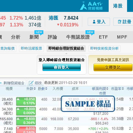
73
0.52%
9,474億
港股
e)
droid)
版網頁
0
0.01%
8,045億
445
1.72%
1,461億
港匯
7.8424
登入
註冊
97
1.13%
374億
0.0119%
▼
價
分析
新聞
評論
牛熊認股證
ETF
MPF
近查詢報價
即時活躍股票
即時綜合理財投資組合
即時技術投資分析