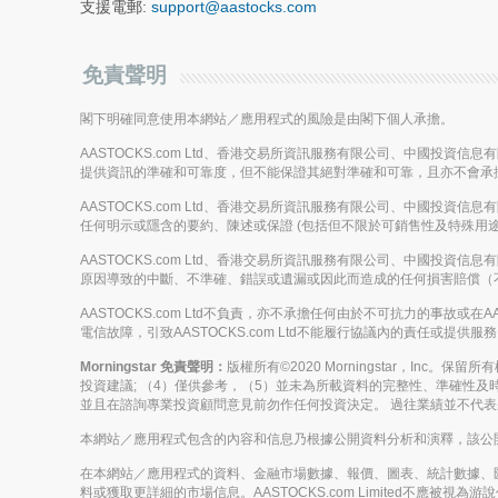
支援電郵:
support@aastocks.com
免責聲明
閣下明確同意使用本網站／應用程式的風險是由閣下個人承擔。
AASTOCKS.com Ltd、香港交易所資訊服務有限公司、中國投資
提供資訊的準確和可靠度，但不能保證其絕對準確和可靠，且亦不會承
AASTOCKS.com Ltd、香港交易所資訊服務有限公司、中國投資
任何明示或隱含的要約、陳述或保證 (包括但不限於可銷售性及特殊用途
AASTOCKS.com Ltd、香港交易所資訊服務有限公司、中國投資
原因導致的中斷、不準確、錯誤或遺漏或因此而造成的任何損害賠償（
AASTOCKS.com Ltd不負責，亦不承擔任何由於不可抗力的事故
電信故障，引致AASTOCKS.com Ltd不能履行協議內的責任或提供服
Morningstar 免責聲明：
版權所有©2020 Morningstar，Inc
投資建議; （4）僅供參考，（5）並未為所載資料的完整性、準確性及時
並且在諮詢專業投資顧問意見前勿作任何投資決定。 過往業績並不代
本網站／應用程式包含的內容和信息乃根據公開資料分析和演釋，該公開資料
在本網站／應用程式的資料、金融市場數據、報價、圖表、統計數據、
料或獲取更詳細的市場信息。AASTOCKS.com Limited不