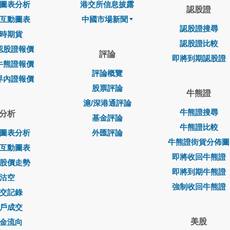
圖表分析
港交所信息披露
認股證
互動圖表
中國市場新聞
認股證搜尋
時期貨
認股證比較
認股證報價
評論
即將到期認股證
牛熊證報價
評論概覽
界內證報價
股票評論
牛熊證
滬/深港通評論
牛熊證搜尋
分析
基金評論
牛熊證比較
圖表分析
外匯評論
牛熊證街貨分佈圖
互動圖表
即將收回牛熊證
股價走勢
即將到期牛熊證
沽空
強制收回牛熊證
交記錄
戶成交
美股
金流向