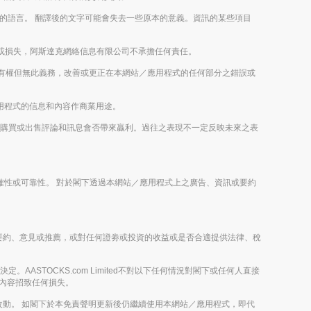
以外的語言。 翻譯後的文字可能會失去一些原本的意義。資訊的某些項目
或損失，阿斯達克網絡信息有限公司不承擔任何責任。
imited有權但無此義務，改善或更正在本網站／應用程式的任何部分之錯誤或
／應用程式的信息和內容作商業用途。
或未來的購買或出售評論和訊息會否帶來贏利。過往之表現不一定反映未來之表
之正確性或可靠性。 對於閣下透過本網站／應用程式上之廣告、資訊或要約
攬、提出要約、意見或推薦，或對任何證劵或投資的收益或是否合適提供法律、稅
。
。AASTOCKS.com Limited不對以下任何情況對閣下或任何人直接
節目內容招致任何損失。
動。 如閣下於本免責聲明更新後仍繼續使用本網站／應用程式，即代