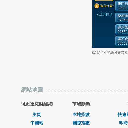
康臣葯
這是什麼?
01681
回到最頂
麥迪衛
02159
綠茶集
06831
基石金
08112
(1) 除恆生指數和創
網站地圖
阿思達克財經網
巿場動態
主頁
本地指數
快速
中國站
國際指數
即時