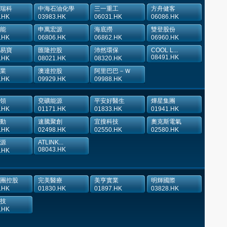
瑞科
中海石油化學
三一重工
方舟健客
.HK
03983.HK
06031.HK
06086.HK
能
申萬宏源
海底撈
雙登股份
.HK
06806.HK
06862.HK
06960.HK
易寶
匯隆控股
沛然環保
COOL L...
08491.HK
.HK
08021.HK
08320.HK
業
澳達控股
阿里巴巴－Ｗ
.HK
09929.HK
09988.HK
領
兗礦能源
平安好醫生
燁星集團
.HK
01171.HK
01833.HK
01941.HK
動
速騰聚創
宜搜科技
奧克斯電氣
.HK
02498.HK
02550.HK
02580.HK
源
ATLINK...
08043.HK
.HK
團控股
完美醫療
美亨實業
明輝國際
.HK
01830.HK
01897.HK
03828.HK
技
.HK