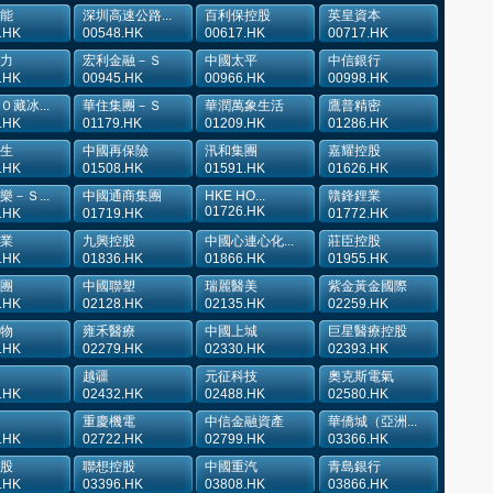
能
深圳高速公路...
百利保控股
英皇資本
.HK
00548.HK
00617.HK
00717.HK
力
宏利金融－Ｓ
中國太平
中信銀行
.HK
00945.HK
00966.HK
00998.HK
藏冰...
華住集團－Ｓ
華潤萬象生活
鷹普精密
.HK
01179.HK
01209.HK
01286.HK
生
中國再保險
汛和集團
嘉耀控股
.HK
01508.HK
01591.HK
01626.HK
－Ｓ...
中國通商集團
HKE HO...
贛鋒鋰業
01726.HK
.HK
01719.HK
01772.HK
業
九興控股
中國心連心化...
莊臣控股
.HK
01836.HK
01866.HK
01955.HK
團
中國聯塑
瑞麗醫美
紫金黃金國際
.HK
02128.HK
02135.HK
02259.HK
物
雍禾醫療
中國上城
巨星醫療控股
.HK
02279.HK
02330.HK
02393.HK
越疆
元征科技
奧克斯電氣
.HK
02432.HK
02488.HK
02580.HK
重慶機電
中信金融資產
華僑城（亞洲...
.HK
02722.HK
02799.HK
03366.HK
股
聯想控股
中國重汽
青島銀行
.HK
03396.HK
03808.HK
03866.HK