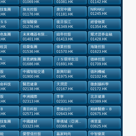
.HK
01069.HK
01081.HK
01142.HK
技集團
珠光控股
唐宮中國
NIRAKU
01245.HK
.HK
01176.HK
01181.HK
ＳＳ
恆瑞醫藥
復旦張江
經發物業
.HK
01276.HK
01349.HK
01354.HK
色集團
未來機器有限...
鑄帝控股
耀才證券金融
.HK
01401.HK
01413.HK
01428.HK
租賃
煜榮集團
偉業控股
海隆控股
.HK
01536.HK
01570.HK
01623.HK
...
新意網集團
ＪＳ環球生活
德林控股
.HK
01686.HK
01691.HK
01709.HK
股
中國智能交通
新興印刷
德利機械
.HK
01900.HK
01975.HK
02102.HK
命科技
醫思健康
天潤雲
微創腦科學
.HK
02138.HK
02167.HK
02172.HK
股
申洲國際
李寧
北京健康
.HK
02313.HK
02331.HK
02389.HK
Ｂ
賽目科技
曹操出行
精鋒醫療－Ｂ
.HK
02571.HK
02643.HK
02675.HK
技集團
中國建材
華僑城（亞洲...
傅里葉
.HK
03323.HK
03366.HK
03625.HK
能
榮豐億控股
贏家時尚
中智藥業