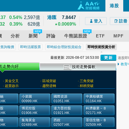
200
1.42%
14,549億
港股
e)
droid)
版網頁
39
1.02%
12,095億
137
0.54%
2,597億
港匯
7.8447
登入
註冊
32
0.39%
628億
0.0069%
▲
價
分析
新聞
評論
牛熊認股證
ETF
MPF
近查詢報價
即時活躍股票
即時綜合理財投資組合
即時技術投資分析
最後更新: 2026-08-07 16:53:00
港股即
教育
· 黃金交叉
· 區域突破
· 三角突破
· 超賣啟示
· 趨勢逆轉
· 杯柄突破
融
小菜園
國際資源
中廣核礦業
.HK
00999.HK
01051.HK
01164.HK
股
博尼控股
達力普控股
科濟藥業－Ｂ
.HK
01906.HK
01921.HK
02171.HK
物
集海黃金
西銳
荃信生物－Ｂ
.HK
02489.HK
02507.HK
02509.HK