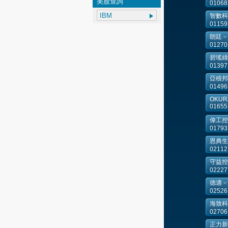
美股查詢
01068
智數科
01159
朗廷－
01270
碧瑤綠
01397
亞積邦
01496
OKURA 
01655
偉工控
01793
恩典生
02112
守益控
02227
德適－
02526
海致科
02706
正力新