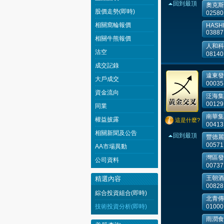
回到最頂
奧克斯
股價走勢(即時)
02580
相關窩輪報價
HASHK
03887
相關牛熊報價
人和科
沽空
08140
成交記錄
遠東發
大戶成交
00035
資金流向
泛海集
00129
同業
南華集
權益披露
這是什麼?
00413
相關新聞及公告
回到最頂
豐德麗
00571
AA市場異動
灣區發
公司資料
00737
王朝酒
精選內容
00828
綜合投資組合(即時)
北青傳
技術投資分析(即時)
01000
雨潤食