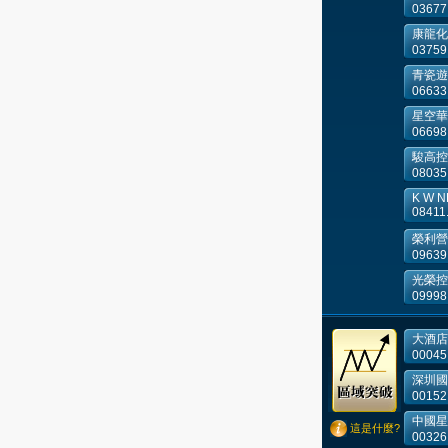
03677
康龍化
03759
青瓷遊
06633
星空華
06698
駿高控
08035
K W NE
08411
榮利營
09639
光榮控
09998
大酒店
00045
深圳國
00152
中國星
這是什麼?
00326