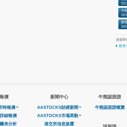
081
中顯
083
榮豐
085
港股即
教育
報價
新聞中心
牛熊認股證
即時報價
AASTOCKS財經新聞
牛熊認股證概覽
詳細報價
AASTOCKS市場異動
圖表分析
港交所信息披露
認股證