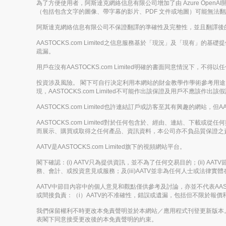
為了方便使用者，阿斯達克網絡信息有限公司增加了由 Azure Op
（包括包含文字的圖像、帶字幕的影片、PDF 文件或地圖）可能無法
阿斯達克網絡信息有限公司不保證翻譯的準確性及完整性，並且翻譯後
AASTOCKS.com Limited之信息服務基於「現況」及「現有」
疏漏。
用戶在沒有AASTOCKS.com Limited明確的書面同意情況
投資涉及風險。 閣下可自行决定利用本網站的財金教學作學術參考用途，但
現，AASTOCKS.com Limited不可能作出該保證及用戶不應該作出該
AASTOCKS.com Limited也許連結訂戶或訪客至其有興趣的網站，但A
AASTOCKS.com Limited對於任何包含於、經由、連結、
而展示、購買或取得之任何產品、資訊資料，本公司亦不負品質保證之
AATV是AASTOCKS.com Limited旗下的視頻網站平台。
閣下確認：(i) AATV只為提供資訊，並不為了任何交易目的；(ii)
務、會計、或投資意見或服務；及(iii)AATV並非為任何人士或法
AATV中節目內容中的個人意見和觀點僅供參考及討論，亦並不代表AASTOC
或間接負責：（i）AATV的不准確性，錯誤或遺漏，包括但不限於報價和財
我們保留權利不時更改本免責聲明並於本網站／應用程式刊登更新版本
表閣下同意接受更改後的本免責聲明的約束。