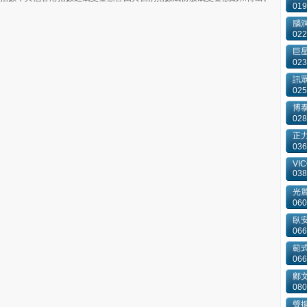
019
腦
022
巨星
023
訊
025
博
028
正
036
VIC
038
光
060
臥
066
範
066
鄺
080
聲