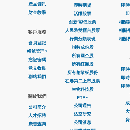
產品資訊
即時期貨
即時
財金教學
活躍股票
即
創新高/低股票
相關
人民幣雙櫃台股票
相關
客戶服務
行業分類表現
相關
會員登記
指數成份股
帳號管理
所有國企股
忘記密碼
所有紅籌股
意見收集
即時
所有創業板股份
聯絡我們
即時
在港第二上市股票
即時
生物科技股
關於我們
ETF
成
公司通告
公司簡介
大
沽空研究
人才招聘
資
公司派息
廣告查詢