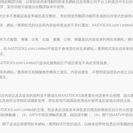
enAI開發的翻譯功能，以幫助使用者理解阿斯達克網絡信息有限公司平台上的資訊中文
翻譯，某些功能可能無法在翻譯版本中使用。
的文本不應被認為是準確的及完整的。 對於因使用翻譯功能而造成的任何形式的損害
的基礎提供，網站／應用程式的信息和內容如有更改恕不另行通知。AASTOCKS.com L
下，不得以任何方式複製、傳播、出售、出版、廣播、公佈、傳遞資訊內容或者利用在本網站
 AASTOCKS.com Limited不能並不會保證任何在本網站／應用程式現在
假設。
ASTOCKS.com Limited只提供此服務給訂戶或訪客並不為此安排負責。
下載或從任何與本網站／應用程式有關服務所獲得之資訊、內容或廣告，不聲明或保證其內容
責任。
 AATV節目內容以及其提供的資料並不構成任何AASTOCKS為售賣任何證券作出招
律實體在其他司法管轄區或國家使用，而在當地可能因該使用或分發而違反當地法律或法規
KS.com Limited的立場。投資者必須按其本身投資目標及財務狀況自行作出投資決定
務數據； （ii）AATV中節目傳輸的延遲，錯誤或中斷； （iii）閣下由AATV中
。閣下必須定期查閱於本網站／應用程式刊登的資訊，以確保您即時知悉任何有關的改