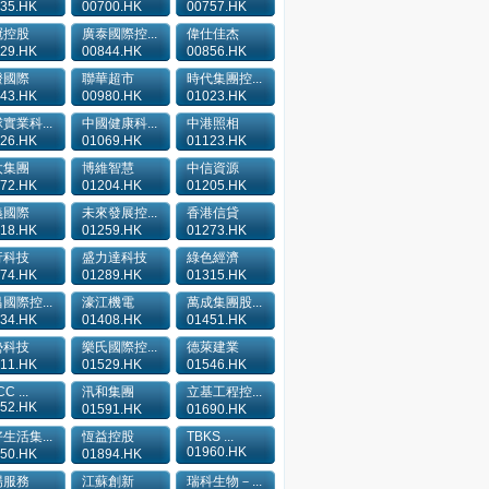
35.HK
00700.HK
00757.HK
冠控股
廣泰國際控...
偉仕佳杰
29.HK
00844.HK
00856.HK
證國際
聯華超市
時代集團控...
43.HK
00980.HK
01023.HK
實業科...
中國健康科...
中港照相
26.HK
01069.HK
01123.HK
太集團
博維智慧
中信資源
72.HK
01204.HK
01205.HK
義國際
未來發展控...
香港信貸
18.HK
01259.HK
01273.HK
行科技
盛力達科技
綠色經濟
74.HK
01289.HK
01315.HK
國際控...
濠江機電
萬成集團股...
34.HK
01408.HK
01451.HK
勢科技
樂氏國際控...
德萊建業
11.HK
01529.HK
01546.HK
C ...
汛和集團
立基工程控...
52.HK
01591.HK
01690.HK
生活集...
恆益控股
TBKS ...
01960.HK
50.HK
01894.HK
陽服務
江蘇創新
瑞科生物－...