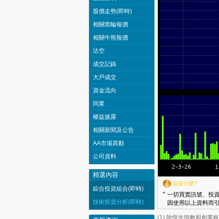
股價走勢(即時)
相關窩輪報價
相關牛熊報價
沽空
成交記錄
大戶成交
資金流向
同業
權益披露
相關新聞及公告
AA市場異動
公司資料
精選內容
這是什麼?
綜合投資組合(即時)
*
一切買賣訊號、投資
技術投資分析(即時)
因使用以上資料而引
(1) 除恆生指數和創