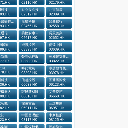
71.HK
02116.HK
02179.HK
洞科技
ＬＯＮＧ投...
北京健康
03.HK
02312.HK
02389.HK
醫療控...
龍蟠科技
晉商銀行
93.HK
02465.HK
02558.HK
眾通信
藥捷安康－...
長風藥業
97.HK
02617.HK
02652.HK
泰車聯
威勝控股
億達中國
89.HK
03393.HK
03639.HK
力新能
榮豐億控股
三和建築集...
77.HK
03683.HK
03822.HK
ON...
時代電氣
卓越教育集...
78.HK
03898.HK
03978.HK
麗科技
信越控股
圓通國際快...
36.HK
06038.HK
06123.HK
安機器人
環球新材國...
艾美疫苗
00.HK
06616.HK
06660.HK
式智能
瀾滄古茶
三環集團
82.HK
06911.HK
06951.HK
文記
中國基礎能...
中新控股
23.HK
08117.HK
08125.HK
揚集團
中國煤層氣
長城微光