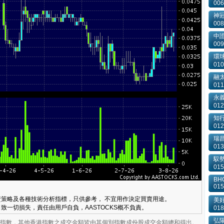
006
神
008
中
009
環球
010
融
011
永
012
知
012
瑞昌
013
馭
015
BHC
015
策略及各種技術分析指標，只供參考， 不宜用作決定買賣用途。
美好
致一切損失，責任由用戶自負，AASTOCKS概不負責。
018
弘
業板指數，其他香港指數之成交金額皆由其個別指數成份股成交金額總和得出。