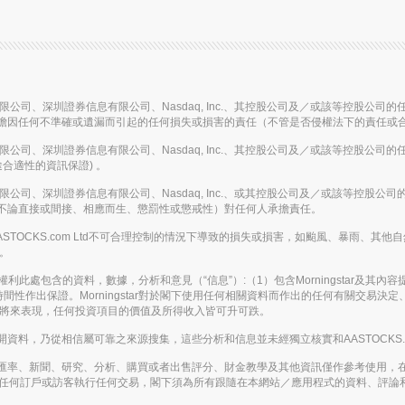
信息有限公司、深圳證券信息有限公司、Nasdaq, Inc.、其控股公司及／或該等控
擔因任何不準確或遺漏而引起的任何損失或損害的責任（不管是否侵權法下的責任或
信息有限公司、深圳證券信息有限公司、Nasdaq, Inc.、其控股公司及／或該等控
合適性的資訊保證) 。
信息有限公司、深圳證券信息有限公司、Nasdaq, Inc.、或其控股公司及／或該等
不論直接或間接、相應而生、懲罰性或懲戒性）對任何人承擔責任。
或在AASTOCKS.com Ltd不可合理控制的情況下導致的損失或損害，如颱風、暴
務。
。保留所有權利此處包含的資料，數據，分析和意見（“信息”）:（1）包含Morningstar及
間性作出保證。Morningstar對於閣下使用任何相關資料而作出的任何有關交易
表將來表現，任何投資項目的價值及所得收入皆可升可跌。
，乃從相信屬可靠之來源搜集，這些分析和信息並未經獨立核實和AASTOCKS.co
匯率、新聞、研究、分析、購買或者出售評分、財金教學及其他資訊僅作參考使用，
應被視為游說任何訂戶或訪客執行任何交易，閣下須為所有跟隨在本網站／應用程式的資料、