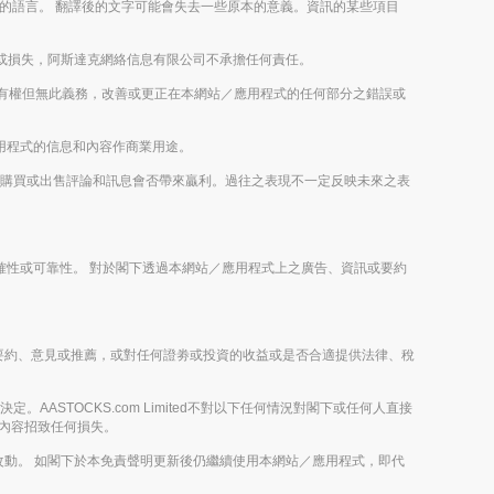
以外的語言。 翻譯後的文字可能會失去一些原本的意義。資訊的某些項目
或損失，阿斯達克網絡信息有限公司不承擔任何責任。
imited有權但無此義務，改善或更正在本網站／應用程式的任何部分之錯誤或
／應用程式的信息和內容作商業用途。
或未來的購買或出售評論和訊息會否帶來贏利。過往之表現不一定反映未來之表
之正確性或可靠性。 對於閣下透過本網站／應用程式上之廣告、資訊或要約
攬、提出要約、意見或推薦，或對任何證劵或投資的收益或是否合適提供法律、稅
。
。AASTOCKS.com Limited不對以下任何情況對閣下或任何人直接
節目內容招致任何損失。
動。 如閣下於本免責聲明更新後仍繼續使用本網站／應用程式，即代