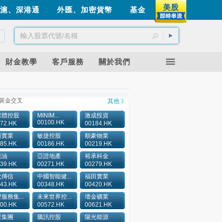
美股
滬、深港通
外匯、加密貨幣
基金
財金教學
客戶服務
關於我們
黃金交叉
其他 》
媒體控股
MINIM...
激成投資
00100.HK
72.HK
00184.HK
商實業
敏捷控股
順豪物業
85.HK
00186.HK
00219.HK
花油
亞證地產
裕承科金
39.HK
00271.HK
00279.HK
化傳信
中國智能健...
福田實業
43.HK
00348.HK
00420.HK
服務集...
未來世界控...
壇金礦業
00.HK
00572.HK
00621.HK
星集團
騰訊控股
陽光能源