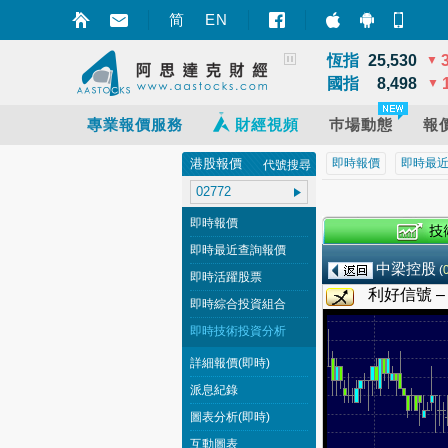
深證
14,110
▼
简
EN
智財迅 (iPhon
智財迅 (An
手機
上證
3,900
▲
恆指
25,530
▼
國指
8,498
▼
專業報價服務
財經視頻
巿場動態
報
港股報價
即時報價
即時最
代號搜尋
即時報價
即時最近查詢報價
中梁控股
(
即時活躍股票
利好信號 
即時綜合投資組合
即時技術投資分析
詳細報價(即時)
派息紀錄
圖表分析(即時)
互動圖表