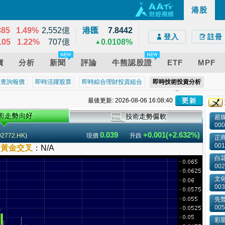
34
0.24%
13,620億
港股
e)
droid)
版網頁
21
0.57%
11,668億
385
1.49%
2,552億
港匯
7.8442
登入
註冊
105
1.22%
707億
0.0108%
▲
價
分析
新聞
評論
牛熊認股證
ETF
MPF
近查詢報價
即時活躍股票
即時綜合理財投資組合
即時技術投資分析
最後更新: 2026-08-06 16:08:40
超
000
0.039
+0.001(+2.632%)
02772.HK
)
現價
升跌
正
001
–
黃金交叉
：
N/A
白
002
文
003
先豐
005
彩