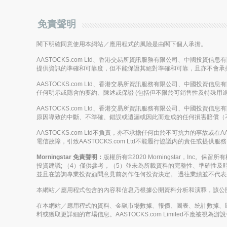
免責聲明
閣下明確同意使用本網站／應用程式的風險是由閣下個人承擔。
AASTOCKS.com Ltd、香港交易所資訊服務有限公司、中國投資
提供資訊的準確和可靠度，但不能保證其絕對準確和可靠，且亦不會承
AASTOCKS.com Ltd、香港交易所資訊服務有限公司、中國投資
任何明示或隱含的要約、陳述或保證 (包括但不限於可銷售性及特殊用途
AASTOCKS.com Ltd、香港交易所資訊服務有限公司、中國投資
原因導致的中斷、不準確、錯誤或遺漏或因此而造成的任何損害賠償（
AASTOCKS.com Ltd不負責，亦不承擔任何由於不可抗力的事故
電信故障，引致AASTOCKS.com Ltd不能履行協議內的責任或提供服
Morningstar 免責聲明：
版權所有©2020 Morningstar，Inc
投資建議; （4）僅供參考，（5）並未為所載資料的完整性、準確性及時
並且在諮詢專業投資顧問意見前勿作任何投資決定。 過往業績並不代
本網站／應用程式包含的內容和信息乃根據公開資料分析和演釋，該公開資料
在本網站／應用程式的資料、金融市場數據、報價、圖表、統計數據、
料或獲取更詳細的市場信息。AASTOCKS.com Limited不