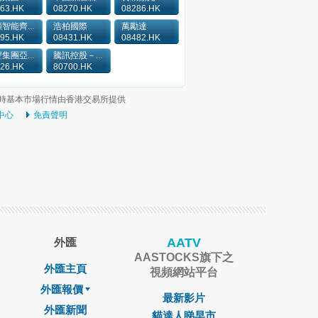
63.HK
08270.HK
08286.HK
智能齊...
浩柏國際
萬勵達
95.HK
08431.HK
08482.HK
集團亞...
騰訊控股－...
26.HK
80700.HK
時基本市場行情由香港交易所提供
中心
免責聲明
AATV
外匯
AASTOCKS旗下之
外匯主頁
視頻網站平台
外匯報價
最新影片
外匯新聞
貓達人睇早市