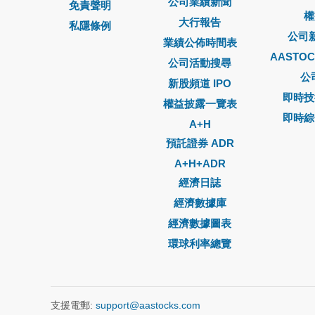
公司業績新聞
免責聲明
權
大行報告
私隱條例
公司
業績公佈時間表
AASTO
公司活動搜尋
公
新股頻道 IPO
即時技
權益披露一覽表
即時綜
A+H
預託證券 ADR
A+H+ADR
經濟日誌
經濟數據庫
經濟數據圖表
環球利率總覽
支援電郵:
support@aastocks.com