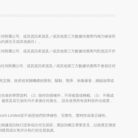
股公司的任何附屬公司、或其資訊來源及／或其他第三方數據供應商均竭力確保所
合約責任又或其他責任）。
股公司的任何附屬公司、或其資訊來源及／或其他第三方數據供應商均對資訊不作
控股公司的任何附屬公司、或其資訊來源及／或其他第三方數據供應商不會就任何
雨、其他自然災難、政府或有關機構的限制、騷動、戰爭、病毒爆發，網絡故障或
其內容提供者的專營資料; （2）除特別授權外，不得複製或轉載; （3） 不構成
決定、傷害及其它損失均不承擔任何責任。 請在使用所有資料前作出核實，
m Limited並不保證他們的準確性、完整性、實時性或者正確性。
在根據資訊執行證券或任何交易前，應諮詢獨立專業意見，以核實定價資
評論和購買或出售評分執行的交易負責。