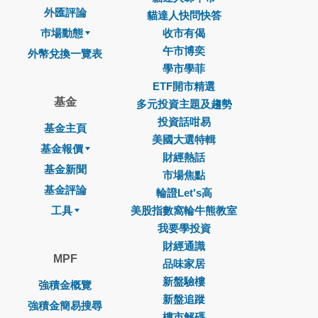
外匯評論
貓達人快問快答
巿場動態
收市有偈
午市博奕
外幣兌換一覽表
學市學菲
ETF開市精選
基金
多元投資主題及趨勢
投資話咁易
基金主頁
美國大選特輯
基金報價
財經熱話
基金新聞
市場焦點
基金評論
輪證Let's高
工具
美股指數窩輪牛熊教室
我要學投資
財經通識
MPF
品味家居
新盤驗樓
強積金概覽
新盤追蹤
強積金簡易搜尋
樓市解碼