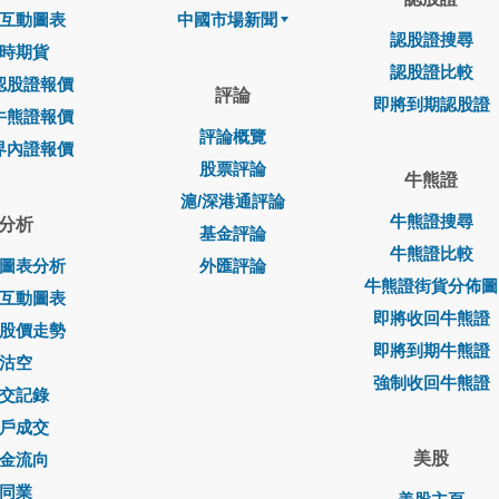
互動圖表
中國市場新聞
認股證搜尋
時期貨
認股證比較
認股證報價
評論
即將到期認股證
牛熊證報價
評論概覽
界內證報價
股票評論
牛熊證
滬/深港通評論
牛熊證搜尋
分析
基金評論
牛熊證比較
圖表分析
外匯評論
牛熊證街貨分佈圖
互動圖表
即將收回牛熊證
股價走勢
即將到期牛熊證
沽空
強制收回牛熊證
交記錄
戶成交
美股
金流向
同業