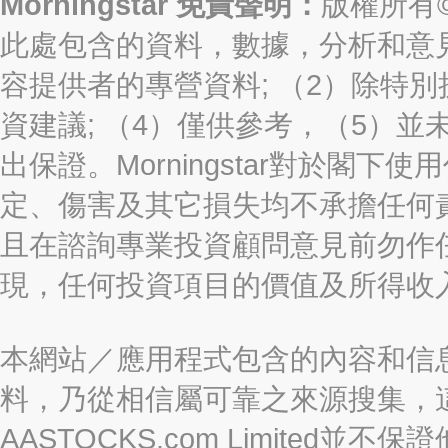
Morningstar 免責聲明：
版權所有©2
此處包含的資料，數據，分析和意見（“信
容提供者的專營資料; （2）除特別
資建議; （4）僅供參考，（5）
出保證。Morningstar對於閣
定、傷害及其它損失均不承擔任何
且在諮詢專業投資顧問意見前勿作
現，任何投資項目的價值及所得收
本網站／應用程式包含的內容和信
料，乃從相信屬可靠之來源搜集，
AASTOCKS.com Limite