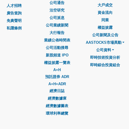
公司通告
大戶成交
人才招聘
沽空研究
資金流向
廣告查詢
公司派息
同業
免責聲明
公司業績新聞
權益披露
私隱條例
大行報告
公司新聞及公告
業績公佈時間表
AASTOCKS市場異動
公司活動搜尋
公司資料
新股頻道 IPO
即時技術投資分析
權益披露一覽表
即時綜合投資組合
A+H
預託證券 ADR
A+H+ADR
經濟日誌
經濟數據庫
經濟數據圖表
環球利率總覽