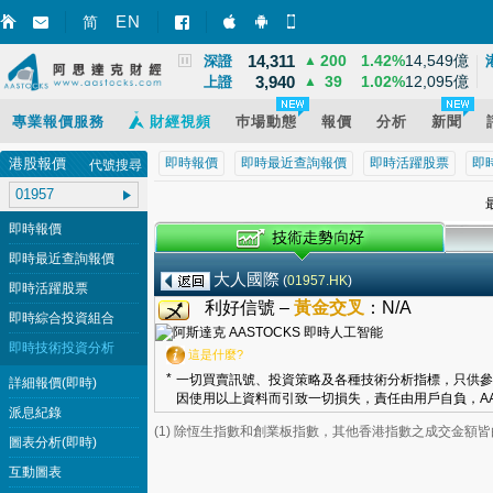
8,531
32
0.39%
628億
EN
國指
▲
简
智財迅 (iPhone)
智財迅 (Android)
手機版網頁
14,311
200
1.42%
14,549億
深證
▲
3,940
39
1.02%
12,095億
上證
▲
專業報價服務
財經視頻
巿場動態
報價
分析
新聞
港股報價
即時報價
即時最近查詢報價
即時活躍股票
即
代號搜尋
最
即時報價
即時最近查詢報價
大人國際
(
01957.HK
)
即時活躍股票
利好信號 –
黃金交叉
：
N/A
即時綜合投資組合
即時技術投資分析
這是什麼?
*
一切買賣訊號、投資策略及各種技術分析指標，只供參
詳細報價(即時)
因使用以上資料而引致一切損失，責任由用戶自負，AA
派息紀錄
(1) 除恆生指數和創業板指數，其他香港指數之成交金額
圖表分析(即時)
互動圖表