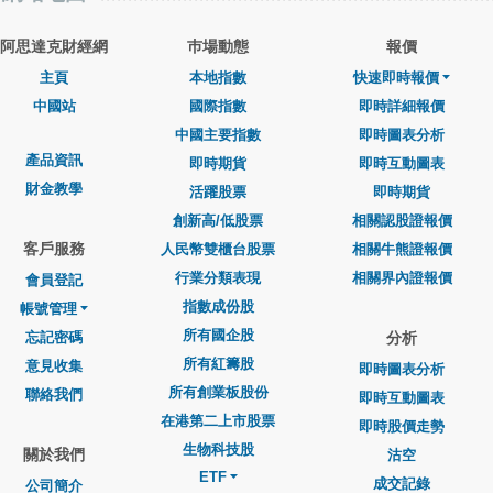
阿思達克財經網
巿場動態
報價
主頁
本地指數
快速即時報價
中國站
國際指數
即時詳細報價
中國主要指數
即時圖表分析
產品資訊
即時期貨
即時互動圖表
財金教學
活躍股票
即時期貨
創新高/低股票
相關認股證報價
客戶服務
人民幣雙櫃台股票
相關牛熊證報價
行業分類表現
相關界內證報價
會員登記
指數成份股
帳號管理
所有國企股
忘記密碼
分析
所有紅籌股
意見收集
即時圖表分析
所有創業板股份
聯絡我們
即時互動圖表
在港第二上市股票
即時股價走勢
生物科技股
關於我們
沽空
ETF
成交記錄
公司簡介