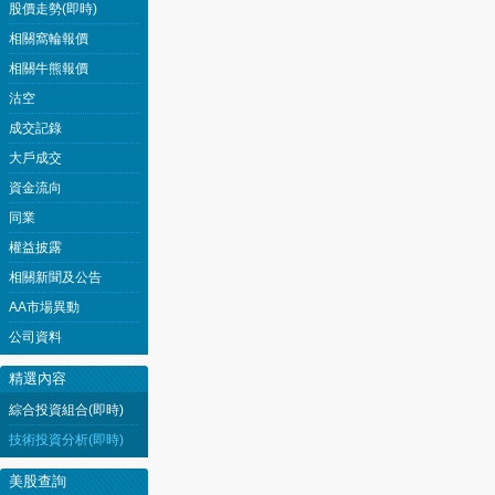
股價走勢(即時)
相關窩輪報價
相關牛熊報價
沽空
成交記錄
大戶成交
資金流向
同業
權益披露
相關新聞及公告
AA市場異動
公司資料
精選內容
綜合投資組合(即時)
技術投資分析(即時)
美股查詢