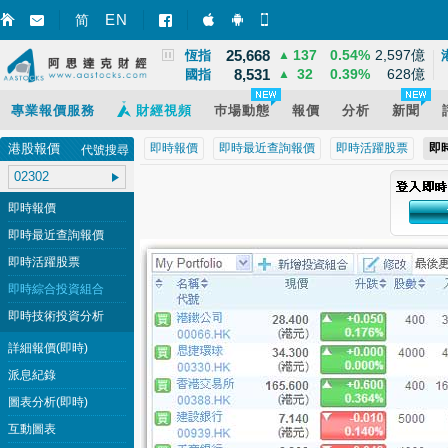
3,940
39
1.02%
12,095億
EN
上證
▲
简
智財迅 (iPhone)
智財迅 (Android)
手機版網頁
25,668
137
0.54%
2,597億
恆指
▲
8,531
32
0.39%
628億
國指
▲
專業報價服務
財經視頻
巿場動態
報價
分析
新聞
港股報價
即時報價
即時最近查詢報價
即時活躍股票
即
代號搜尋
即時報價
即時最近查詢報價
即時活躍股票
即時綜合投資組合
即時技術投資分析
詳細報價(即時)
派息紀錄
圖表分析(即時)
互動圖表