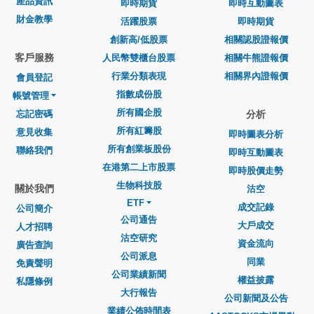
產品資訊
即時期貨
即時互動圖表
財金教學
活躍股票
即時期貨
創新高/低股票
相關認股證報價
客戶服務
人民幣雙櫃台股票
相關牛熊證報價
行業分類表現
相關界內證報價
會員登記
指數成份股
帳號管理
所有國企股
忘記密碼
分析
所有紅籌股
意見收集
即時圖表分析
所有創業板股份
聯絡我們
即時互動圖表
在港第二上市股票
即時股價走勢
生物科技股
關於我們
沽空
ETF
成交記錄
公司簡介
公司通告
大戶成交
人才招聘
沽空研究
資金流向
廣告查詢
公司派息
同業
免責聲明
公司業績新聞
權益披露
私隱條例
大行報告
公司新聞及公告
業績公佈時間表