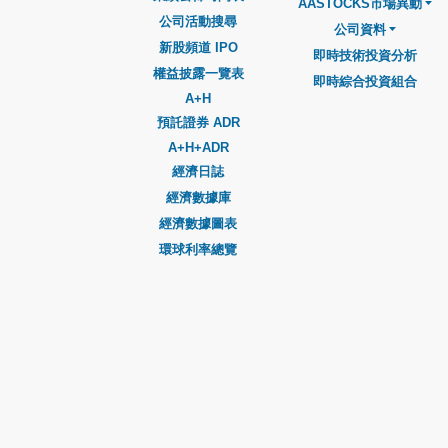
AASTOCKS市場異動
公司活動搜尋
公司資料
新股頻道 IPO
即時技術投資分析
權益披露一覽表
即時綜合投資組合
A+H
預託證券 ADR
A+H+ADR
經濟日誌
經濟數據庫
經濟數據圖表
環球利率總覽