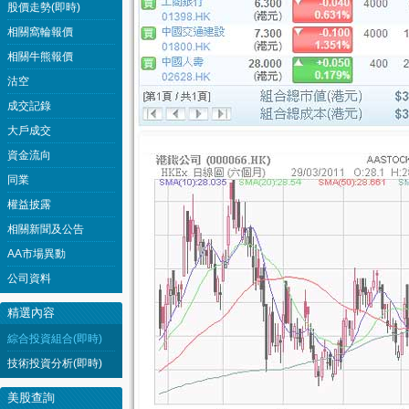
股價走勢(即時)
相關窩輪報價
相關牛熊報價
沽空
成交記錄
大戶成交
資金流向
同業
權益披露
相關新聞及公告
AA市場異動
公司資料
精選內容
綜合投資組合(即時)
技術投資分析(即時)
美股查詢