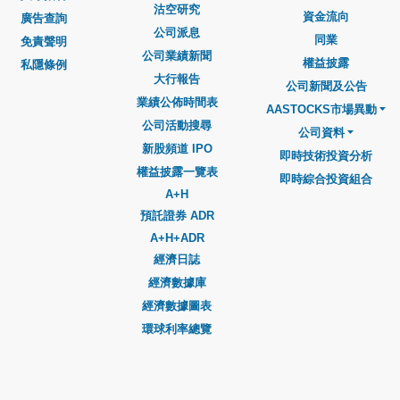
沽空研究
資金流向
廣告查詢
公司派息
同業
免責聲明
公司業績新聞
權益披露
私隱條例
大行報告
公司新聞及公告
業績公佈時間表
AASTOCKS市場異動
公司活動搜尋
公司資料
新股頻道 IPO
即時技術投資分析
權益披露一覽表
即時綜合投資組合
A+H
預託證券 ADR
A+H+ADR
經濟日誌
經濟數據庫
經濟數據圖表
環球利率總覽