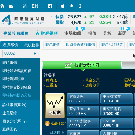
3,940
39
1.02%
12,095億
EN
上證
▲
简
智財迅 (iPhone)
智財迅 (Android)
手機版網頁
25,627
97
0.38%
2,447億
恆指
▲
8,520
21
0.25%
573億
國指
▲
專業報價服務
財經視頻
巿場動態
報價
分析
新聞
港股報價
即時報價
即時最近查詢報價
即時活躍股票
即
代號搜尋
最
即時報價
即時最近查詢報價
請選擇:
即時活躍股票
· 頭肩底
· 黃金交叉
· 區域
· 三重底
· 超賣啟示
· 趨勢
即時綜合投資組合
即時技術投資分析
雲鋒金融
中廣核礦業
00376.HK
01164.HK
詳細報價(即時)
荃信生物－Ｂ
奧克斯電氣
派息紀錄
02509.HK
02580.HK
圖表分析(即時)
ＥＰＳ創健科...
HASHKE...
這是什麼?
03887.HK
03860.HK
互動圖表
回到最頂
東瀛遊
人和科技