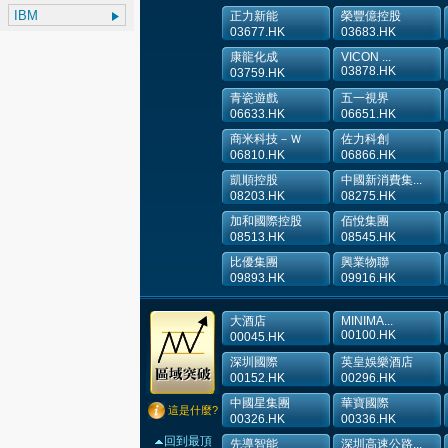
正力新能
榮豐億控股
03677.HK
03683.HK
康龍化成
VICON ...
03878.HK
03759.HK
青瓷遊戲
五一視界
06633.HK
06651.HK
商米科技－Ｗ
佐力科創
06810.HK
06866.HK
凱順控股
中國新消費集...
08203.HK
08275.HK
加和國際控股
佰悅集團
08513.HK
08545.HK
比優集團
興業物聯
09893.HK
09916.HK
大酒店
MINIMA...
00100.HK
00045.HK
深圳國際
英皇娛樂酒店
00152.HK
00296.HK
中國星集團
華寶國際
這是什麼?
00326.HK
00336.HK
回到最頂
先導智能
深圳高速公路...