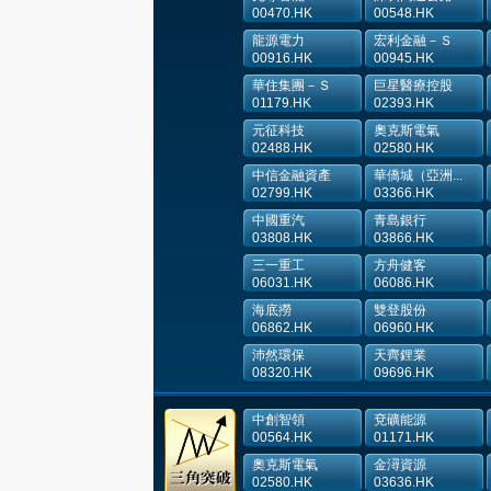
00470.HK
00548.HK
龍源電力
宏利金融－Ｓ
00916.HK
00945.HK
華住集團－Ｓ
巨星醫療控股
01179.HK
02393.HK
元征科技
奧克斯電氣
02488.HK
02580.HK
中信金融資產
華僑城（亞洲...
02799.HK
03366.HK
中國重汽
青島銀行
03808.HK
03866.HK
三一重工
方舟健客
06031.HK
06086.HK
海底撈
雙登股份
06862.HK
06960.HK
沛然環保
天齊鋰業
08320.HK
09696.HK
中創智領
兗礦能源
00564.HK
01171.HK
奧克斯電氣
金潯資源
02580.HK
03636.HK