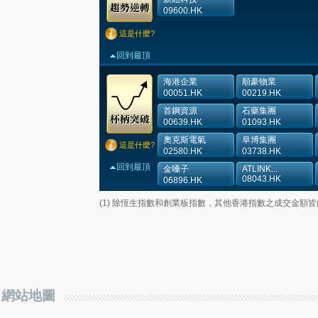
09600.HK
這是什麼?
回到最頂
海港企業
順豪物業
00051.HK
00219.HK
首鋼資源
石藥集團
00639.HK
01093.HK
奧克斯電氣
阜博集團
這是什麼?
02580.HK
03738.HK
回到最頂
金嗓子
ATLINK...
08043.HK
06896.HK
(1) 除恆生指數和創業板指數，其他香港指數之成交金額
網站地圖