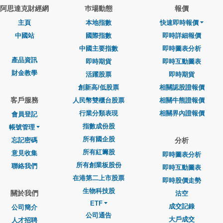
阿思達克財經網
巿場動態
報價
主頁
本地指數
快速即時報價
中國站
國際指數
即時詳細報價
中國主要指數
即時圖表分析
產品資訊
即時期貨
即時互動圖表
財金教學
活躍股票
即時期貨
創新高/低股票
相關認股證報價
客戶服務
人民幣雙櫃台股票
相關牛熊證報價
行業分類表現
相關界內證報價
會員登記
指數成份股
帳號管理
所有國企股
忘記密碼
分析
所有紅籌股
意見收集
即時圖表分析
所有創業板股份
聯絡我們
即時互動圖表
在港第二上市股票
即時股價走勢
生物科技股
關於我們
沽空
ETF
成交記錄
公司簡介
公司通告
大戶成交
人才招聘