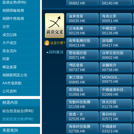
股價走勢(即時)
06882.HK
08140.HK
相關窩輪報價
遠東發展
海港企業
相關牛熊報價
00035.HK
00051.HK
沽空
泛海集團
中國儒意
00129.HK
00136.HK
成交記錄
南華集團控股
謝瑞麟
大戶成交
這是什麼?
00413.HK
00417.HK
資金流向
回到最頂
豐德麗控股
佳華百貨控股
00571.HK
00602.HK
同業
灣區發展
萊爾斯丹
權益披露
00737.HK
00738.HK
相關新聞及公告
東江環保
MONGOL...
00975.HK
00895.HK
AA市場異動
雨潤食品
中國健康科技...
公司資料
01068.HK
01069.HK
智數科技集團
珠光控股
精選內容
01159.HK
01176.HK
綜合投資組合(即時)
德適－Ｂ
賽目科技
技術投資分析(即時)
02526.HK
02571.HK
海致科技集團
中國建材
美股查詢
02706.HK
03323.HK