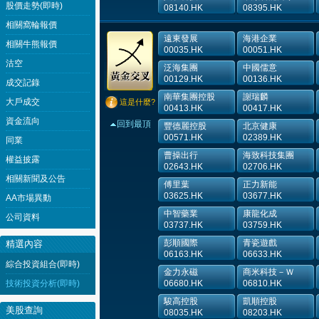
股價走勢(即時)
08140.HK
08395.HK
相關窩輪報價
遠東發展
海港企業
相關牛熊報價
00035.HK
00051.HK
沽空
泛海集團
中國儒意
00129.HK
00136.HK
成交記錄
南華集團控股
謝瑞麟
大戶成交
這是什麼?
00413.HK
00417.HK
資金流向
回到最頂
豐德麗控股
北京健康
00571.HK
02389.HK
同業
曹操出行
海致科技集團
權益披露
02643.HK
02706.HK
相關新聞及公告
傅里葉
正力新能
03625.HK
03677.HK
AA市場異動
中智藥業
康龍化成
公司資料
03737.HK
03759.HK
彭順國際
青瓷遊戲
精選內容
06163.HK
06633.HK
綜合投資組合(即時)
金力永磁
商米科技－Ｗ
技術投資分析(即時)
06680.HK
06810.HK
駿高控股
凱順控股
美股查詢
08035.HK
08203.HK