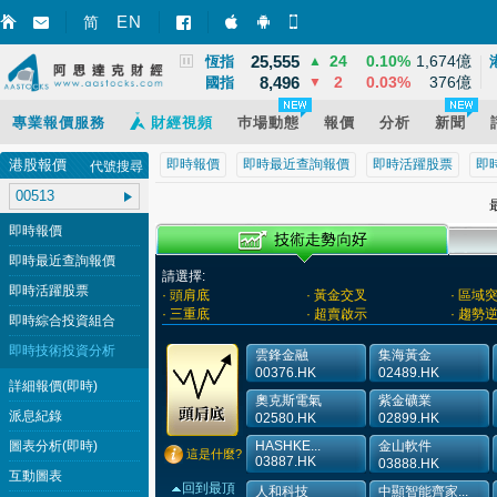
3,923
23
0.60%
8,494億
EN
上證
▲
简
智財迅 (iPhone)
智財迅 (Android)
手機版網頁
25,555
24
0.10%
1,674億
恆指
▲
8,496
2
0.03%
376億
國指
▼
專業報價服務
財經視頻
巿場動態
報價
分析
新聞
港股報價
即時報價
即時最近查詢報價
即時活躍股票
即
代號搜尋
最
即時報價
即時最近查詢報價
請選擇:
即時活躍股票
· 頭肩底
· 黃金交叉
· 區域
· 三重底
· 超賣啟示
· 趨勢
即時綜合投資組合
即時技術投資分析
雲鋒金融
集海黃金
00376.HK
02489.HK
詳細報價(即時)
奧克斯電氣
紫金礦業
派息紀錄
02580.HK
02899.HK
圖表分析(即時)
HASHKE...
金山軟件
這是什麼?
03887.HK
03888.HK
互動圖表
回到最頂
人和科技
中顯智能齊家...