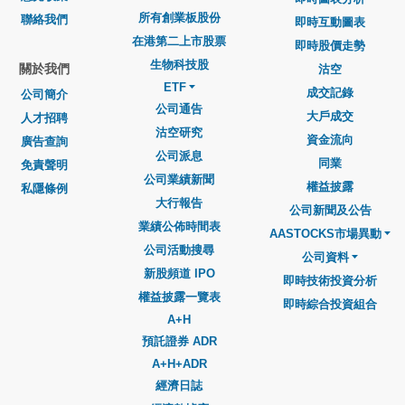
所有創業板股份
聯絡我們
即時互動圖表
在港第二上市股票
即時股價走勢
生物科技股
關於我們
沽空
ETF
成交記錄
公司簡介
公司通告
大戶成交
人才招聘
沽空研究
資金流向
廣告查詢
公司派息
同業
免責聲明
公司業績新聞
權益披露
私隱條例
大行報告
公司新聞及公告
業績公佈時間表
AASTOCKS市場異動
公司活動搜尋
公司資料
新股頻道 IPO
即時技術投資分析
權益披露一覽表
即時綜合投資組合
A+H
預託證券 ADR
A+H+ADR
經濟日誌