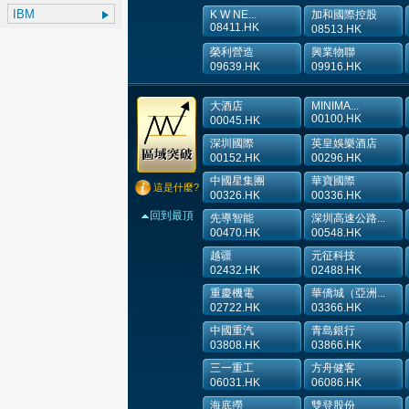
K W NE...
加和國際控股
08411.HK
08513.HK
榮利營造
興業物聯
09639.HK
09916.HK
大酒店
MINIMA...
00100.HK
00045.HK
深圳國際
英皇娛樂酒店
00152.HK
00296.HK
中國星集團
華寶國際
這是什麼?
00326.HK
00336.HK
回到最頂
先導智能
深圳高速公路...
00470.HK
00548.HK
越疆
元征科技
02432.HK
02488.HK
重慶機電
華僑城（亞洲...
02722.HK
03366.HK
中國重汽
青島銀行
03808.HK
03866.HK
三一重工
方舟健客
06031.HK
06086.HK
海底撈
雙登股份