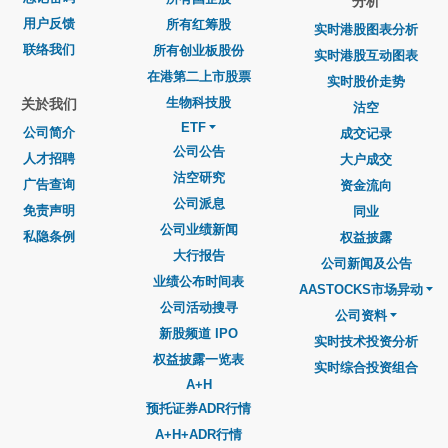
分析
用户反馈
所有红筹股
实时港股图表分析
联络我们
所有创业板股份
实时港股互动图表
在港第二上市股票
实时股价走势
生物科技股
关於我们
沽空
ETF
公司简介
成交记录
公司公告
人才招聘
大户成交
沽空研究
广告查询
资金流向
公司派息
免责声明
同业
公司业绩新闻
私隐条例
权益披露
大行报告
公司新闻及公告
业绩公布时间表
AASTOCKS市场异动
公司活动搜寻
公司资料
新股频道 IPO
实时技术投资分析
权益披露一览表
实时综合投资组合
A+H
预托证券ADR行情
A+H+ADR行情