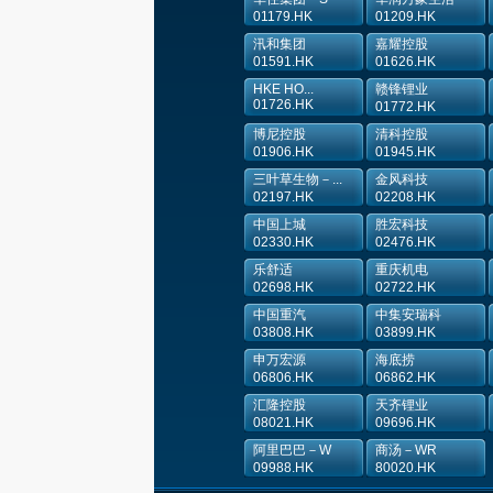
01179.HK
01209.HK
汛和集团
嘉耀控股
01591.HK
01626.HK
HKE HO...
赣锋锂业
01726.HK
01772.HK
博尼控股
清科控股
01906.HK
01945.HK
三叶草生物－...
金风科技
02197.HK
02208.HK
中国上城
胜宏科技
02330.HK
02476.HK
乐舒适
重庆机电
02698.HK
02722.HK
中国重汽
中集安瑞科
03808.HK
03899.HK
申万宏源
海底捞
06806.HK
06862.HK
汇隆控股
天齐锂业
08021.HK
09696.HK
阿里巴巴－W
商汤－WR
09988.HK
80020.HK