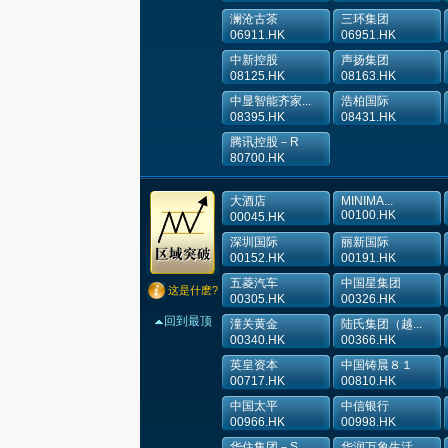
澜沧古茶
三环集团
06911.HK
06951.HK
中新控股
声扬集团
08125.HK
08163.HK
中显智能齐家...
浩柏国际
08395.HK
08431.HK
腾讯控股－R
80700.HK
大酒店
MINIMA...
00100.HK
00045.HK
深圳国际
丽新国际
00152.HK
00191.HK
五菱汽车
中国星集团
这是什麽?
00305.HK
00326.HK
回到最顶
潼关黄金
陆氏集团（越...
00340.HK
00366.HK
英皇资本
中国铸晨８１
00717.HK
00810.HK
中国太平
中信银行
00966.HK
00998.HK
华住集团－S
华润万象生活