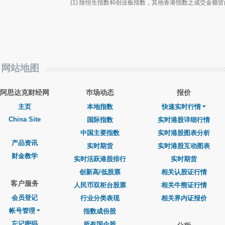
(1) 除恒生指数和创业板指数，其他香港指数之成交金额
网站地图
阿思达克财经网
巿场动态
报价
主页
本地指数
快速实时行情
China Site
国际指数
实时港股详细行情
中国主要指数
实时港股图表分析
产品资讯
实时期货
实时港股互动图表
财金教学
实时活跃港股排行
实时期货
创新高/低股票
相关认股证行情
客户服务
人民币双柜台股票
相关牛熊证行情
会员登记
行业分类表现
相关界内证报价
帐号管理
指数成份股
忘记密码
所有国企股