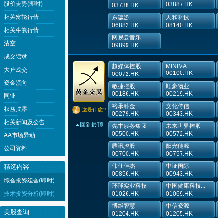
股价走势(即时)
03887.HK
03738.HK
相关窝轮行情
东瀛游
人和科技
06882.HK
08140.HK
相关牛熊行情
网易云音乐
沽空
09899.HK
成交记录
超媒体控股
MINIMA...
大户成交
00100.HK
00072.HK
资金流向
敏捷控股
顺豪物业
00186.HK
00219.HK
同业
裕承科金
文化传信
权益披露
这是什麽?
00279.HK
00343.HK
相关新闻及公告
回到最顶
先丰服务集团
未来世界控股
00500.HK
00572.HK
AA市场异动
腾讯控股
阳光能源
公司资料
00700.HK
00757.HK
伟仕佳杰
中证国际
精选内容
00856.HK
00943.HK
综合投资组合(即时)
环球实业科技
中国健康科技...
技术投资分析(即时)
01026.HK
01069.HK
博维智慧
中信资源
美股查询
01204.HK
01205.HK