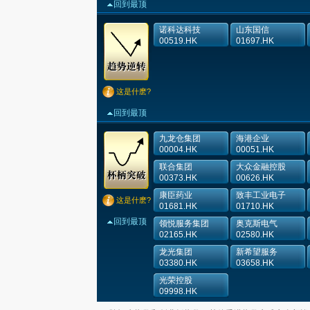
回到最顶
诺科达科技
山东国信
00519.HK
01697.HK
这是什麽?
回到最顶
九龙仓集团
海港企业
00004.HK
00051.HK
联合集团
大众金融控股
00373.HK
00626.HK
康臣药业
致丰工业电子
这是什麽?
01681.HK
01710.HK
回到最顶
领悦服务集团
奥克斯电气
02165.HK
02580.HK
龙光集团
新希望服务
03380.HK
03658.HK
光荣控股
09998.HK