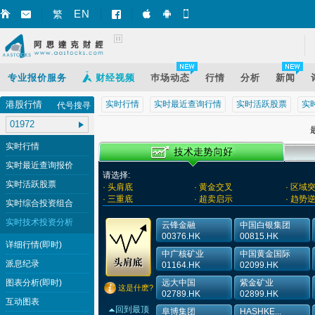
EN
繁
智财迅 (iPhone)
智财迅 (Android)
手机版网页
专业报价服务
财经视频
巿场动态
行情
分析
新闻
港股行情
实时行情
实时最近查询行情
实时活跃股票
实
代号搜寻
最
实时行情
实时最近查询报价
请选择:
实时活跃股票
· 头肩底
· 黄金交叉
· 区域
· 三重底
· 超卖启示
· 趋势
实时综合投资组合
实时技术投资分析
云锋金融
中国白银集团
00376.HK
00815.HK
详细行情(即时)
中广核矿业
中国黄金国际
派息纪录
01164.HK
02099.HK
图表分析(即时)
远大中国
紫金矿业
这是什麽?
02789.HK
02899.HK
互动图表
回到最顶
阜博集团
HASHKE...