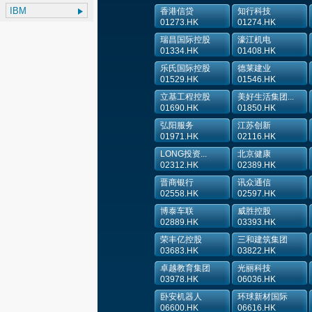
香港信贷
知行科技
01273.HK
01274.HK
瑞昌国际控股
濠江机电
01334.HK
01408.HK
乐氏国际控股
德莱建业
01529.HK
01546.HK
立基工程控股
美好生活集团...
01690.HK
01850.HK
弘阳服务
江苏创新
01971.HK
02116.HK
LONG投资...
北京健康
02312.HK
02389.HK
晋商银行
讯众通信
02558.HK
02597.HK
博泰车联
威胜控股
02889.HK
03393.HK
荣丰亿控股
三和建筑集团
03683.HK
03822.HK
卓越教育集团
光丽科技
03978.HK
06036.HK
卧安机器人
环球新材国际
06600.HK
06616.HK