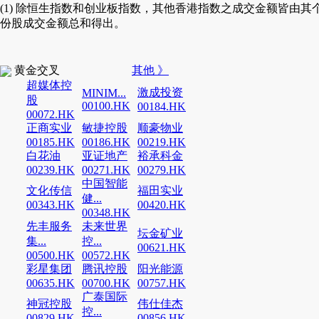
(1) 除恒生指数和创业板指数，其他香港指数之成交金额皆由其
份股成交金额总和得出。
黄金交叉
其他 》
超媒体控
激成投资
MINIM...
股
00100.HK
00184.HK
00072.HK
正商实业
敏捷控股
顺豪物业
00185.HK
00186.HK
00219.HK
白花油
亚证地产
裕承科金
00239.HK
00271.HK
00279.HK
中国智能
文化传信
福田实业
健...
00343.HK
00420.HK
00348.HK
先丰服务
未来世界
坛金矿业
集...
控...
00621.HK
00500.HK
00572.HK
彩星集团
腾讯控股
阳光能源
00635.HK
00700.HK
00757.HK
广泰国际
神冠控股
伟仕佳杰
控...
00829.HK
00856.HK