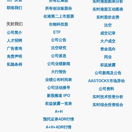
所有红筹股
实时港股图表分析
联络我们
所有创业板股份
实时港股互动图表
在港第二上市股票
实时股价走势
关於我们
生物科技股
沽空
ETF
公司简介
成交记录
公司公告
人才招聘
大户成交
沽空研究
广告查询
资金流向
公司派息
免责声明
同业
公司业绩新闻
私隐条例
权益披露
大行报告
公司新闻及公告
业绩公布时间表
AASTOCKS市场异动
公司活动搜寻
公司资料
新股频道 IPO
实时技术投资分析
权益披露一览表
实时综合投资组合
A+H
预托证券ADR行情
A+H+ADR行情