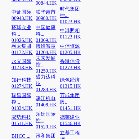
00844.HK
时代集团
中证国际
联华超市
控...
00943.HK
00980.HK
01023.HK
环球实业
中国健康
中港照相
科...
科...
01123.HK
01026.HK
01069.HK
融太集团
博维智慧
中信资源
01172.HK
01204.HK
01205.HK
未来发展
永义国际
香港信贷
控...
01218.HK
01273.HK
01259.HK
盛力达科
知行科技
绿色经济
技
01274.HK
01315.HK
01289.HK
瑞昌国际
万成集团
濠江机电
控...
股...
01408.HK
01334.HK
01451.HK
乐氏国际
驭势科技
德莱建业
控...
01511.HK
01546.HK
01529.HK
立基工程
汛和集团
BHCC ...