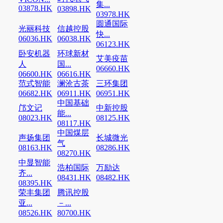
集...
03878.HK
03898.HK
03978.HK
圆通国际
光丽科技
信越控股
快...
06036.HK
06038.HK
06123.HK
卧安机器
环球新材
艾美疫苗
人
国...
06660.HK
06600.HK
06616.HK
范式智能
澜沧古茶
三环集团
06682.HK
06911.HK
06951.HK
中国基础
邝文记
中新控股
能...
08023.HK
08125.HK
08117.HK
中国煤层
声扬集团
长城微光
气
08163.HK
08286.HK
08270.HK
中显智能
浩柏国际
万励达
齐...
08431.HK
08482.HK
08395.HK
荣丰集团
腾讯控股
亚...
－...
08526.HK
80700.HK