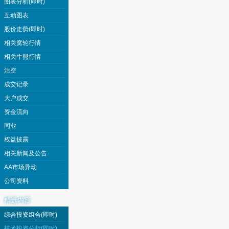
图表分析(即时)
互动图表
股价走势(即时)
相关窝轮行情
相关牛熊行情
沽空
成交记录
大户成交
资金流向
同业
权益披露
相关新闻及公告
AA市场异动
公司资料
精选内容
综合投资组合(即时)
技术投资分析(即时)