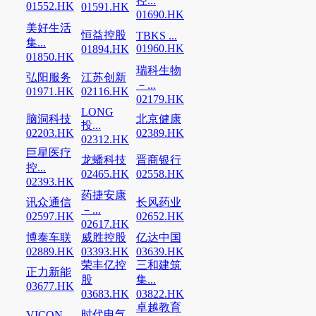
控...
01552.HK
01591.HK
01690.HK
美好生活
恒益控股
TBKS ...
集...
01960.HK
01894.HK
01850.HK
瑞科生物
弘阳服务
江苏创新
－...
01971.HK
02116.HK
02179.HK
LONG
脑洞科技
北京健康
投...
02203.HK
02389.HK
02312.HK
巨星医疗
龙蟠科技
晋商银行
控...
02465.HK
02558.HK
02393.HK
药捷安康
讯众通信
长风药业
－...
02597.HK
02652.HK
02617.HK
博泰车联
威胜控股
亿达中国
02889.HK
03393.HK
03639.HK
荣丰亿控
三和建筑
正力新能
股
集...
03677.HK
03683.HK
03822.HK
卓越教育
时代电气
VICON...