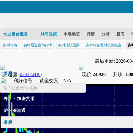
繁
EN
专业报价服务
财经视频
巿场动态
行情
分析
新闻
实时行情
实时最近查询行情
实时活跃股票
实时综合理财投资组合
实
智财迅 (iPhone)
最后更新: 2026-08-0
智财迅 (Android)
手机版网页
美股
越疆
(
02432.HK
)
现价
24.920
升跌
-1.0
利好信号 －
黄金交叉
：
N/A
基金
外汇丶加密货币
沪丶深港通
港股