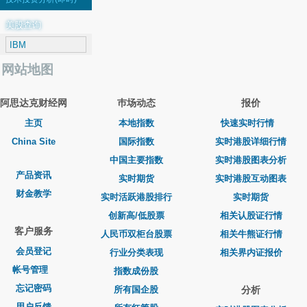
美股查询
网站地图
阿思达克财经网
巿场动态
报价
主页
本地指数
快速实时行情
China Site
国际指数
实时港股详细行情
中国主要指数
实时港股图表分析
产品资讯
实时期货
实时港股互动图表
财金教学
实时活跃港股排行
实时期货
创新高/低股票
相关认股证行情
客户服务
人民币双柜台股票
相关牛熊证行情
会员登记
行业分类表现
相关界内证报价
帐号管理
指数成份股
忘记密码
所有国企股
分析
用户反馈