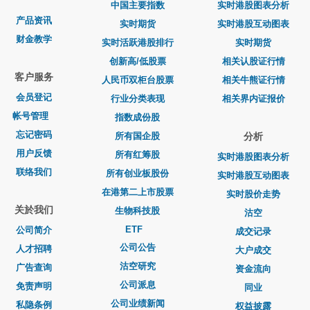
中国主要指数
实时港股图表分析
产品资讯
实时期货
实时港股互动图表
财金教学
实时活跃港股排行
实时期货
创新高/低股票
相关认股证行情
客户服务
人民币双柜台股票
相关牛熊证行情
会员登记
行业分类表现
相关界内证报价
帐号管理
指数成份股
忘记密码
所有国企股
分析
用户反馈
所有红筹股
实时港股图表分析
联络我们
所有创业板股份
实时港股互动图表
在港第二上市股票
实时股价走势
关於我们
生物科技股
沽空
ETF
公司简介
成交记录
公司公告
人才招聘
大户成交
沽空研究
广告查询
资金流向
公司派息
免责声明
同业
公司业绩新闻
私隐条例
权益披露