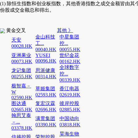
(1) 除恒生指数和创业板指数，其他香港指数之成交金额皆由其
份股成交金额总和得出。
黄金交叉
其他 》
金山科技
中星集团
天安
工...
控...
00028.HK
00040.HK
00055.HK
亚洲果业
YUSEI
世纪金花
00096.HK
00073.HK
00162.HK
全球数字
龙记集团
思派健康
控...
00255.HK
00314.HK
00339.HK
极智嘉－
草姬集团
香江电器
W
02593.HK
02619.HK
02590.HK
图达通
复宏汉霖
彼岸控股
02665.HK
02696.HK
02885.HK
翰思艾泰
满贯集团
中国动向
－...
03390.HK
03818.HK
03378.HK
昊海生物
信越控股
荣智控股