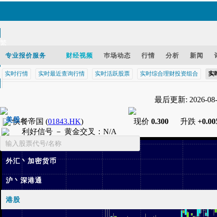
繁
EN
专业报价服务
财经视频
巿场动态
行情
分析
新闻
实时行情
实时最近查询行情
实时活跃股票
实时综合理财投资组合
实
智财迅 (iPhone)
最后更新: 2026-08-1
智财迅 (Android)
手机版网页
美股
快餐帝国
(
01843.HK
)
现价
0.300
升跌
+0.00
利好信号 －
黄金交叉
：
N/A
基金
外汇丶加密货币
沪丶深港通
港股