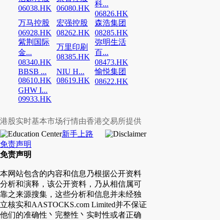
科...
06038.HK
06080.HK
06826.HK
万马控股
宏强控股
森浩集团
06928.HK
08262.HK
08285.HK
紫荆国际
弥明生活
万里印刷
金...
百...
08385.HK
08340.HK
08473.HK
BBSB ...
NIU H...
愉悦集团
08610.HK
08619.HK
08622.HK
GHW I...
09933.HK
港股实时基本市场行情由香港交易所提供
新手上路
免责声明
免责声明
本网站包含的内容和信息乃根据公开资料
分析和演释，该公开资料，乃从相信属可
靠之来源搜集，这些分析和信息并未经独
立核实和AASTOCKS.com Limited并不保证
他们的准确性丶完整性丶实时性或者正确