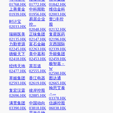
01768.HK
01772.HK
01842.HK
上善黄金
中科闻歌
维信金科
01939.HK
01956.HK
02003.HK
易居企业
誉□丰控
时计宝
控...
股
02033.HK
02048.HK
02132.HK
瑞丽医美
正味集团
复星医药
02135.HK
02147.HK
02196.HK
力勤资源
富石金融
京西国际
02245.HK
02263.HK
02339.HK
德银天下
美中嘉和
升能集团
02418.HK
02453.HK
02459.HK
极智嘉－
经纬天地
茶百道
W
02477.HK
02555.HK
02590.HK
草姬集团
香江电器
图达通
02593.HK
02619.HK
02665.HK
翰思艾泰
复宏汉霖
彼岸控股
－...
02696.HK
02885.HK
03378.HK
满贯集团
中国动向
信越控股
03390.HK
03818.HK
06038.HK
昊海生物