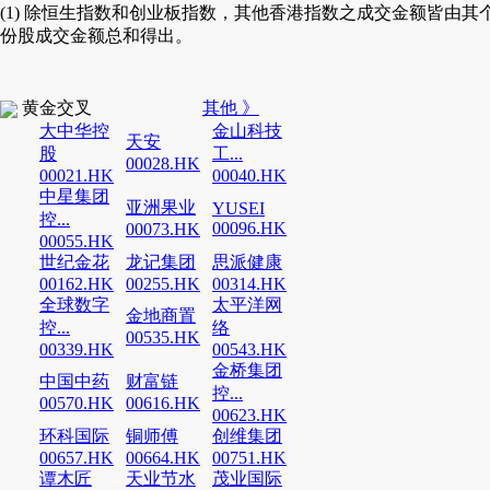
(1) 除恒生指数和创业板指数，其他香港指数之成交金额皆由其
份股成交金额总和得出。
黄金交叉
其他 》
大中华控
金山科技
天安
股
工...
00028.HK
00021.HK
00040.HK
中星集团
亚洲果业
YUSEI
控...
00096.HK
00073.HK
00055.HK
世纪金花
龙记集团
思派健康
00162.HK
00255.HK
00314.HK
全球数字
太平洋网
金地商置
控...
络
00535.HK
00339.HK
00543.HK
金桥集团
中国中药
财富链
控...
00570.HK
00616.HK
00623.HK
环科国际
铜师傅
创维集团
00657.HK
00664.HK
00751.HK
谭木匠
天业节水
茂业国际