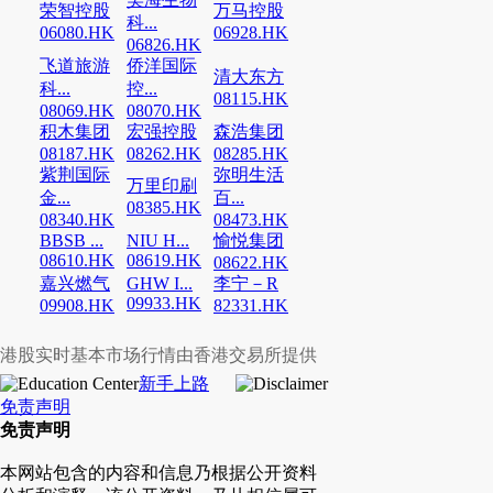
荣智控股
万马控股
科...
06080.HK
06928.HK
06826.HK
飞道旅游
侨洋国际
清大东方
科...
控...
08115.HK
08069.HK
08070.HK
积木集团
宏强控股
森浩集团
08187.HK
08262.HK
08285.HK
紫荆国际
弥明生活
万里印刷
金...
百...
08385.HK
08340.HK
08473.HK
BBSB ...
NIU H...
愉悦集团
08610.HK
08619.HK
08622.HK
嘉兴燃气
GHW I...
李宁－R
09933.HK
09908.HK
82331.HK
港股实时基本市场行情由香港交易所提供
新手上路
免责声明
免责声明
本网站包含的内容和信息乃根据公开资料