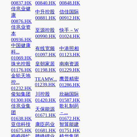
00837.HK
00840.HK
00848.HK
佳兆业健
中升控股
信佳国际
康
00881.HK
00912.HK
00876.HK
佳兆业资
至源控股
快手－W
本
00990.HK
01024.HK
00936.HK
中国健康
有线宽频
中港照相
科...
01097.HK
01123.HK
01069.HK
珠光控股
皇朝家居
南南资源
01176.HK
01198.HK
01229.HK
金轮天地
鹰普精密
TEAMW...
控...
01239.HK
01286.HK
01232.HK
俊知集团
川控股
欣融国际
01300.HK
01420.HK
01587.HK
佳兆业集
歌礼制药
天保能源
团
－...
01671.HK
01638.HK
01672.HK
亚信科技
康臣药业
智算能建
01675.HK
01681.HK
01751.HK
鸣鸣很忙
赣锋锂业
植华集团