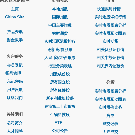
阿思达克财经网
巿场动态
报价
主页
本地指数
快速实时行情
China Site
国际指数
实时港股详细行情
中国主要指数
实时港股图表分析
产品资讯
实时期货
实时港股互动图表
财金教学
实时活跃港股排行
实时期货
创新高/低股票
相关认股证行情
客户服务
人民币双柜台股票
相关牛熊证行情
会员登记
行业分类表现
相关界内证报价
帐号管理
指数成份股
忘记密码
所有国企股
分析
用户反馈
所有红筹股
实时港股图表分析
联络我们
所有创业板股份
实时港股互动图表
在港第二上市股票
实时股价走势
关於我们
生物科技股
沽空
ETF
公司简介
成交记录
公司公告
人才招聘
大户成交