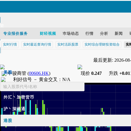
繁
EN
专业报价服务
财经视频
巿场动态
行情
分析
新闻
实时行情
实时最近查询行情
实时活跃股票
实时综合理财投资组合
实
智财迅 (iPhone)
最后更新: 2026-08-1
智财迅 (Android)
手机版网页
美股
中骏商管
(
00606.HK
)
现价
0.247
升跌
+0.01
利好信号 －
黄金交叉
：
N/A
基金
外汇丶加密货币
沪丶深港通
港股