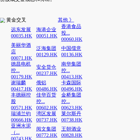
黄金交叉
其他 》
香港食品
远东发展
海港企业
投...
00035.HK
00051.HK
00060.HK
美丽华酒
泛海集团
中国儒意
店
00129.HK
00136.HK
00071.HK
德昌电机
南华集团
安全货仓
控...
控...
00237.HK
00179.HK
00413.HK
谢瑞麟
俄铝
卡森国际
00417.HK
00486.HK
00496.HK
丰德丽控
佳华百货
金桥集团
股
控...
控...
00571.HK
00602.HK
00623.HK
瑞浦兰钧
湾区发展
莱尔斯丹
00666.HK
00737.HK
00738.HK
亚洲水泥
阅文集团
王朝酒业
（...
00772.HK
00828.HK
00743.HK