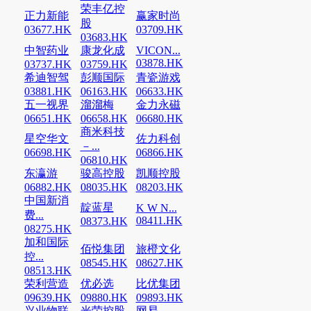
荣丰亿控
正力新能
赢家时尚
股
03677.HK
03709.HK
03683.HK
中智药业
康龙化成
VICON...
03878.HK
03737.HK
03759.HK
希迪智驾
彭顺国际
青瓷游戏
03881.HK
06163.HK
06633.HK
五一视界
溜溜梅
金力永磁
06651.HK
06658.HK
06680.HK
商米科技
星空华文
佐力科创
－...
06698.HK
06866.HK
06810.HK
东瀛游
骏高控股
凯顺控股
06882.HK
08035.HK
08203.HK
中国新消
靛蓝星
K W N...
费...
08411.HK
08373.HK
08275.HK
加和国际
佰悦集团
旅橙文化
控...
08545.HK
08627.HK
08513.HK
荣利营造
优必选
比优集团
09639.HK
09880.HK
09893.HK
兴业物联
光荣控股
网易