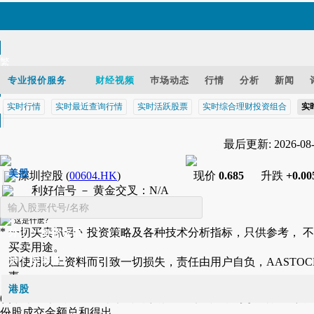
繁
EN
专业报价服务
财经视频
巿场动态
行情
分析
新闻
实时行情
实时最近查询行情
实时活跃股票
实时综合理财投资组合
实
智财迅 (iPhone)
最后更新: 2026-08-0
智财迅 (Android)
手机版网页
美股
深圳控股
(
00604.HK
)
现价
0.685
升跌
+0.00
利好信号 －
黄金交叉
：
N/A
基金
这是什麽?
*
一切买卖讯号丶投资策略及各种技术分析指标，只供参考， 
外汇丶加密货币
买卖用途。
沪丶深港通
因使用以上资料而引致一切损失，责任由用户自负，AASTOC
责。
港股
(1) 除恒生指数和创业板指数，其他香港指数之成交金额皆由其
份股成交金额总和得出。