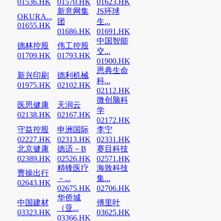
01536.HK
01570.HK
01623.HK
新意网集
JS环球
OKURA...
团
生...
01655.HK
01686.HK
01691.HK
中国智能
德林控股
伟工控股
交...
01709.HK
01793.HK
01900.HK
恩典生命
新兴印刷
德利机械
科...
01975.HK
02102.HK
02112.HK
微创脑科
医思健康
天润云
学
02138.HK
02167.HK
02172.HK
守益控股
申洲国际
李宁
02227.HK
02313.HK
02331.HK
北京健康
德适－B
赛目科技
02389.HK
02526.HK
02571.HK
精锋医疗
海致科技
曹操出行
－...
集...
02643.HK
02675.HK
02706.HK
华侨城
中国建材
傅里叶
（亚...
03323.HK
03625.HK
03366.HK