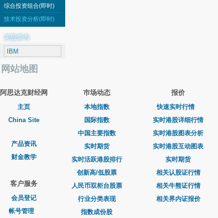
综合投资组合(即时)
技术投资分析(即时)
美股查询
网站地图
阿思达克财经网
巿场动态
报价
主页
本地指数
快速实时行情
China Site
国际指数
实时港股详细行情
中国主要指数
实时港股图表分析
产品资讯
实时期货
实时港股互动图表
财金教学
实时活跃港股排行
实时期货
创新高/低股票
相关认股证行情
客户服务
人民币双柜台股票
相关牛熊证行情
会员登记
行业分类表现
相关界内证报价
帐号管理
指数成份股