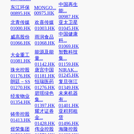
中国再生
东江环保
MONGO...
能...
00975.HK
00895.HK
00987.HK
北青传媒
欢喜传媒
亚太卫星
01000.HK
01003.HK
01045.HK
中国健康
威高股份
雨润食品
科...
01066.HK
01068.HK
01069.HK
能源及能
智数科技
大金重工
量...
集...
01081.HK
01142.HK
01159.HK
珠光控股
唐宫中国
NIRAK...
01245.HK
01176.HK
01181.HK
朗廷－SS
恒瑞医药
复旦张江
01270.HK
01276.HK
01349.HK
碧瑶绿色
未来机器
经发物业
集...
有...
01354.HK
01397.HK
01401.HK
耀才证券
亚积邦租
铸帝控股
金...
赁
01413.HK
01428.HK
01496.HK
煜荣集团
伟业控股
海隆控股