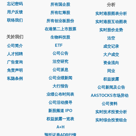
忘记密码
所有国企股
分析
用户反馈
所有红筹股
实时港股图表分析
联络我们
所有创业板股份
实时港股互动图表
在港第二上市股票
实时股价走势
关於我们
生物科技股
沽空
ETF
公司简介
成交记录
公司公告
人才招聘
大户成交
沽空研究
广告查询
资金流向
公司派息
免责声明
同业
公司业绩新闻
私隐条例
权益披露
大行报告
公司新闻及公告
业绩公布时间表
AASTOCKS市场异动
公司活动搜寻
公司资料
新股频道 IPO
实时技术投资分析
权益披露一览表
实时综合投资组合
A+H
预托证券ADR行情