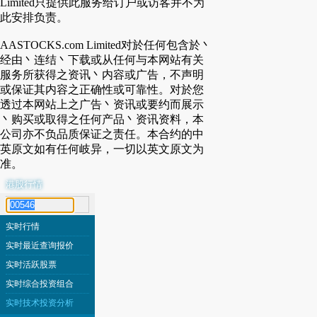
Limited只提供此服务给订户或访客并不为
此安排负责。
AASTOCKS.com Limited对於任何包含於丶
经由丶连结丶下载或从任何与本网站有关
服务所获得之资讯丶内容或广告，不声明
或保证其内容之正确性或可靠性。对於您
透过本网站上之广告丶资讯或要约而展示
丶购买或取得之任何产品丶资讯资料，本
公司亦不负品质保证之责任。本合约的中
英原文如有任何岐异，一切以英文原文为
准。
港股行情
代号搜寻
实时行情
实时最近查询报价
实时活跃股票
实时综合投资组合
实时技术投资分析