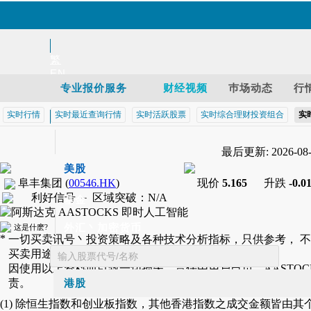
繁
EN
专业报价服务
财经视频
巿场动态
行
实时行情
实时最近查询行情
实时活跃股票
实时综合理财投资组合
实
智财迅 (iPhone)
智财迅 (Android)
最后更新: 2026-08-0
手机版网页
美股
阜丰集团
(
00546.HK
)
现价
5.165
升跌
-0.0
利好信号 －
区域突破
：
N/A
基金
外汇丶加密货币
这是什麽?
*
一切买卖讯号丶投资策略及各种技术分析指标，只供参考， 
买卖用途。
沪丶深港通
因使用以上资料而引致一切损失，责任由用户自负，AASTOC
责。
港股
(1) 除恒生指数和创业板指数，其他香港指数之成交金额皆由其