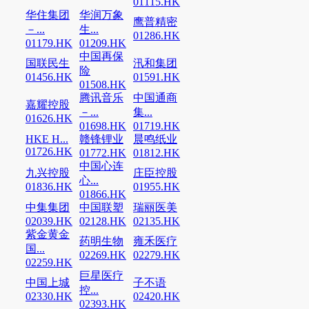
01115.HK
华住集团
华润万象
鹰普精密
－...
生...
01286.HK
01179.HK
01209.HK
中国再保
国联民生
汛和集团
险
01456.HK
01591.HK
01508.HK
腾讯音乐
中国通商
嘉耀控股
－...
集...
01626.HK
01698.HK
01719.HK
HKE H...
赣锋锂业
晨鸣纸业
01726.HK
01772.HK
01812.HK
中国心连
九兴控股
庄臣控股
心...
01836.HK
01955.HK
01866.HK
中集集团
中国联塑
瑞丽医美
02039.HK
02128.HK
02135.HK
紫金黄金
药明生物
雍禾医疗
国...
02269.HK
02279.HK
02259.HK
巨星医疗
中国上城
子不语
控...
02330.HK
02420.HK
02393.HK