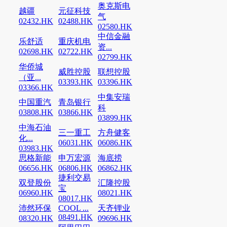
奥克斯电
越疆
元征科技
气
02432.HK
02488.HK
02580.HK
中信金融
乐舒适
重庆机电
资...
02698.HK
02722.HK
02799.HK
华侨城
威胜控股
联想控股
（亚...
03393.HK
03396.HK
03366.HK
中集安瑞
中国重汽
青岛银行
科
03808.HK
03866.HK
03899.HK
中海石油
三一重工
方舟健客
化...
06031.HK
06086.HK
03983.HK
思格新能
申万宏源
海底捞
06656.HK
06806.HK
06862.HK
捷利交易
双登股份
汇隆控股
宝
06960.HK
08021.HK
08017.HK
沛然环保
COOL ...
天齐锂业
08491.HK
08320.HK
09696.HK