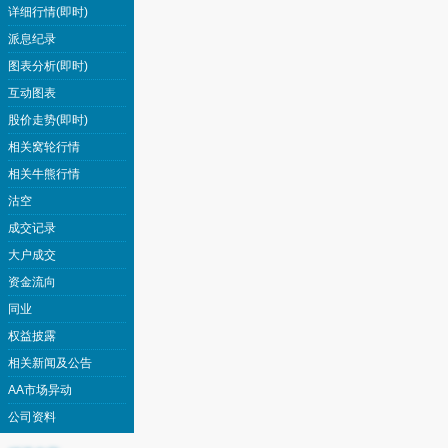
详细行情(即时)
派息纪录
图表分析(即时)
互动图表
股价走势(即时)
相关窝轮行情
相关牛熊行情
沽空
成交记录
大户成交
资金流向
同业
权益披露
相关新闻及公告
AA市场异动
公司资料