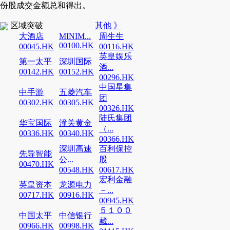
份股成交金额总和得出。
区域突破
其他 》
大酒店
MINIM...
周生生
00100.HK
00045.HK
00116.HK
英皇娱乐
第一太平
深圳国际
酒...
00142.HK
00152.HK
00296.HK
中国星集
中手游
五菱汽车
团
00302.HK
00305.HK
00326.HK
陆氏集团
华宝国际
潼关黄金
（...
00336.HK
00340.HK
00366.HK
深圳高速
百利保控
先导智能
公...
股
00470.HK
00548.HK
00617.HK
宏利金融
英皇资本
龙源电力
－...
00717.HK
00916.HK
00945.HK
５１００
中国太平
中信银行
藏...
00966.HK
00998.HK