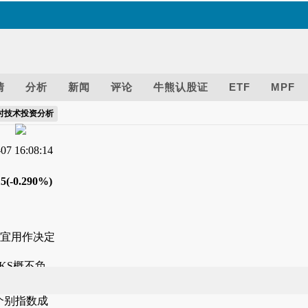
情
分析
新闻
评论
牛熊认股证
ETF
MPF
时技术投资分析
7 16:08:14
15(-0.290%)
不宜用作决定
KS概不负
个别指数成