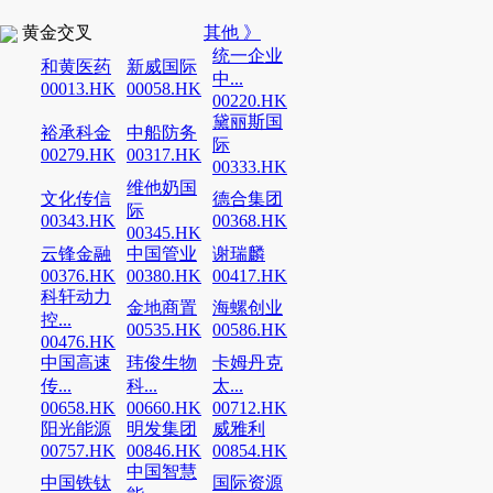
黄金交叉
其他 》
统一企业
和黄医药
新威国际
中...
00013.HK
00058.HK
00220.HK
黛丽斯国
裕承科金
中船防务
际
00279.HK
00317.HK
00333.HK
维他奶国
文化传信
德合集团
际
00343.HK
00368.HK
00345.HK
云锋金融
中国管业
谢瑞麟
00376.HK
00380.HK
00417.HK
科轩动力
金地商置
海螺创业
控...
00535.HK
00586.HK
00476.HK
中国高速
玮俊生物
卡姆丹克
传...
科...
太...
00658.HK
00660.HK
00712.HK
阳光能源
明发集团
威雅利
00757.HK
00846.HK
00854.HK
中国智慧
中国铁钛
国际资源