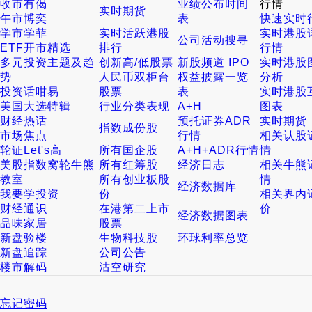
收市有偈
业绩公布时间
行情
实时期货
午市博奕
表
快速实时
学市学菲
实时活跃港股
实时港股
公司活动搜寻
ETF开市精选
排行
行情
多元投资主题及趋
创新高/低股票
新股频道 IPO
实时港股
势
人民币双柜台
权益披露一览
分析
投资话咁易
股票
表
实时港股
美国大选特辑
行业分类表现
A+H
图表
财经热话
预托证券ADR
实时期货
指数成份股
市场焦点
行情
相关认股
轮证Let's高
所有国企股
A+H+ADR行情
情
美股指数窝轮牛熊
所有红筹股
经济日志
相关牛熊
教室
所有创业板股
情
经济数据库
我要学投资
份
相关界内
财经通识
在港第二上市
价
经济数据图表
品味家居
股票
新盘验楼
生物科技股
环球利率总览
新盘追踪
公司公告
楼市解码
沽空研究
忘记密码