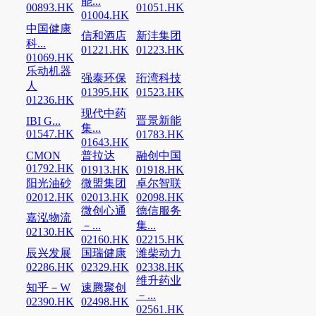
能...
00893.HK
01051.HK
01004.HK
中国健康
信和酒店
新沣集团
科...
01221.HK
01223.HK
01069.HK
乐动机器
强泰环保
珩湾科技
人
01395.HK
01523.HK
01236.HK
现代中药
晋景新能
IBI G...
集...
01547.HK
01783.HK
01643.HK
CMON
普拉达
融创中国
01792.HK
01913.HK
01918.HK
阳光油砂
微盟集团
卓尔智联
02012.HK
02013.HK
02098.HK
微创心通
德信服务
嘉泓物流
－...
集...
02130.HK
02160.HK
02215.HK
辰兴发展
国瑞健康
潍柴动力
02286.HK
02329.HK
02338.HK
维升药业
知乎－W
速腾聚创
－...
02390.HK
02498.HK
02561.HK