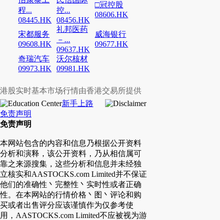
□冠控股
程...
控...
08606.HK
08445.HK
08456.HK
礼邦医药
宋都服务
威海银行
－...
09608.HK
09677.HK
09637.HK
奇瑞汽车
沃尔核材
09973.HK
09981.HK
港股实时基本市场行情由香港交易所提供
新手上路
免责声明
免责声明
本网站包含的内容和信息乃根据公开资料
分析和演释，该公开资料，乃从相信属可
靠之来源搜集，这些分析和信息并未经独
立核实和AASTOCKS.com Limited并不保证
他们的准确性丶完整性丶实时性或者正确
性。在本网站的行情价格丶图丶评论和购
买或者出售评分应该谨慎作为仅参考使
用，AASTOCKS.com Limited不应被视为游