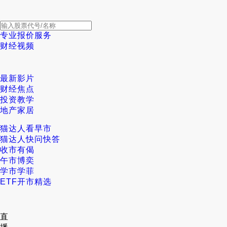
专业报价服务
财经视频
最新影片
财经焦点
投资教学
地产家居
猫达人看早市
猫达人快问快答
收市有偈
午市博奕
学市学菲
ETF开市精选
直