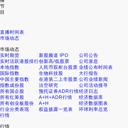
播
节
目
直播时间表
巿场动态
巿场动态
实时期货
新股频道 IPO
公司公告
实时活跃港股排行
创新高/低股票
公司派息
本地指数
人民币双柜台股票
业绩公布时间表
国际指数
生物科技股
大行报告
中国主要指数
在港第二上市股票
公司业绩新闻
指数成份股
沽空研究
公司活动搜寻
所有国企股
预托证券ADR行情
经济日志
所有红筹股
A+H+ADR行情
经济数据库
所有创业板股份
A+H
经济数据图表
行业分类表现
权益披露一览表
环球利率总览
行情
行情