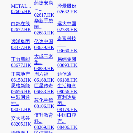
药捷安康
泽景股份
METAL...
－...
02605.HK
02632.HK
02617.HK
华新手袋
白鸽在线
远大中国
国...
02672.HK
02789.HK
02683.HK
奇富科技
远洋集团
亿达中国
－...
03377.HK
03639.HK
03660.HK
大成玉米
正力新能
易纬集团
集...
03677.HK
03893.HK
03889.HK
正荣地产
周六福
迪信通
06158.HK
06168.HK
06188.HK
思格新能
巨星传奇
生活概念
06656.HK
06683.HK
08056.HK
中彩网通
百利达集
芯化兰德
控...
团...
08106.HK
08071.HK
08179.HK
倍升教育
中国口腔
交大慧谷
科...
产...
08205.HK
08269.HK
08406.HK
怡康泰工
民信国际