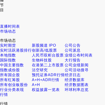
播
节
目
直播时间表
巿场动态
巿场动态
实时期货
新股频道 IPO
公司公告
实时活跃港股排行
创新高/低股票
公司派息
本地指数
人民币双柜台股票
业绩公布时间表
国际指数
生物科技股
大行报告
中国主要指数
在港第二上市股票
公司业绩新闻
指数成份股
沽空研究
公司活动搜寻
所有国企股
预托证券ADR行情
经济日志
所有红筹股
A+H+ADR行情
经济数据库
所有创业板股份
A+H
经济数据图表
行业分类表现
权益披露一览表
环球利率总览
行情
行情