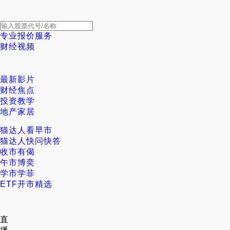
专业报价服务
财经视频
最新影片
财经焦点
投资教学
地产家居
猫达人看早市
猫达人快问快答
收市有偈
午市博奕
学市学菲
ETF开市精选
直