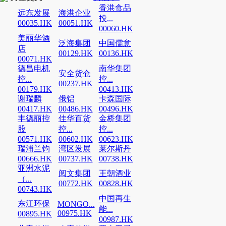
香港食品
远东发展
海港企业
投...
00035.HK
00051.HK
00060.HK
美丽华酒
泛海集团
中国儒意
店
00129.HK
00136.HK
00071.HK
德昌电机
南华集团
安全货仓
控...
控...
00237.HK
00179.HK
00413.HK
谢瑞麟
俄铝
卡森国际
00417.HK
00486.HK
00496.HK
丰德丽控
佳华百货
金桥集团
股
控...
控...
00571.HK
00602.HK
00623.HK
瑞浦兰钧
湾区发展
莱尔斯丹
00666.HK
00737.HK
00738.HK
亚洲水泥
阅文集团
王朝酒业
（...
00772.HK
00828.HK
00743.HK
中国再生
东江环保
MONGO...
能...
00975.HK
00895.HK
00987.HK