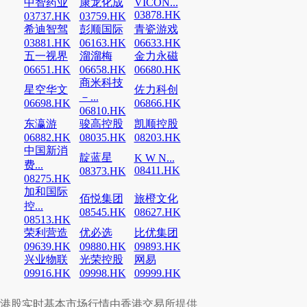
中智药业
康龙化成
VICON...
03878.HK
03737.HK
03759.HK
希迪智驾
彭顺国际
青瓷游戏
03881.HK
06163.HK
06633.HK
五一视界
溜溜梅
金力永磁
06651.HK
06658.HK
06680.HK
商米科技
星空华文
佐力科创
－...
06698.HK
06866.HK
06810.HK
东瀛游
骏高控股
凯顺控股
06882.HK
08035.HK
08203.HK
中国新消
靛蓝星
K W N...
费...
08411.HK
08373.HK
08275.HK
加和国际
佰悦集团
旅橙文化
控...
08545.HK
08627.HK
08513.HK
荣利营造
优必选
比优集团
09639.HK
09880.HK
09893.HK
兴业物联
光荣控股
网易
09916.HK
09998.HK
09999.HK
港股实时基本市场行情由香港交易所提供