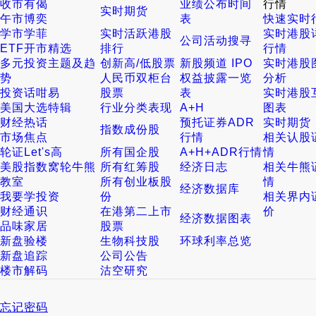
收市有偈
业绩公布时间
行情
实时期货
午市博奕
表
快速实时
学市学菲
实时活跃港股
实时港股
公司活动搜寻
ETF开市精选
排行
行情
多元投资主题及趋
创新高/低股票
新股频道 IPO
实时港股
势
人民币双柜台
权益披露一览
分析
投资话咁易
股票
表
实时港股
美国大选特辑
行业分类表现
A+H
图表
财经热话
预托证券ADR
实时期货
指数成份股
市场焦点
行情
相关认股
轮证Let's高
所有国企股
A+H+ADR行情
情
美股指数窝轮牛熊
所有红筹股
经济日志
相关牛熊
教室
所有创业板股
情
经济数据库
我要学投资
份
相关界内
财经通识
在港第二上市
价
经济数据图表
品味家居
股票
新盘验楼
生物科技股
环球利率总览
新盘追踪
公司公告
楼市解码
沽空研究
忘记密码