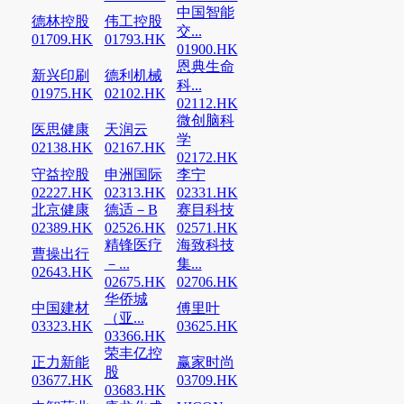
中国智能
德林控股
伟工控股
交...
01709.HK
01793.HK
01900.HK
恩典生命
新兴印刷
德利机械
科...
01975.HK
02102.HK
02112.HK
微创脑科
医思健康
天润云
学
02138.HK
02167.HK
02172.HK
守益控股
申洲国际
李宁
02227.HK
02313.HK
02331.HK
北京健康
德适－B
赛目科技
02389.HK
02526.HK
02571.HK
精锋医疗
海致科技
曹操出行
－...
集...
02643.HK
02675.HK
02706.HK
华侨城
中国建材
傅里叶
（亚...
03323.HK
03625.HK
03366.HK
荣丰亿控
正力新能
赢家时尚
股
03677.HK
03709.HK
03683.HK