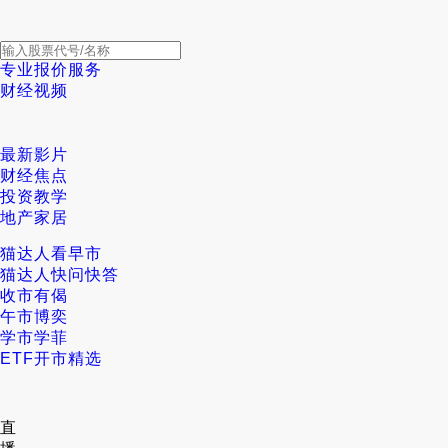
专业报价服务
财经视频
最新影片
财经焦点
投资教学
地产家居
猫达人看早市
猫达人快问快答
收市有偈
午市博奕
学市学菲
ETF开市精选
直