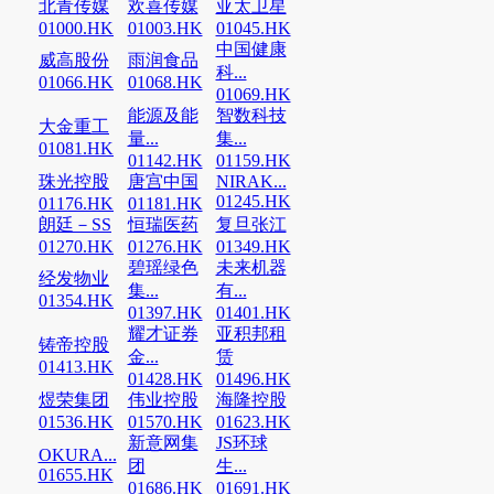
北青传媒
欢喜传媒
亚太卫星
01000.HK
01003.HK
01045.HK
中国健康
威高股份
雨润食品
科...
01066.HK
01068.HK
01069.HK
能源及能
智数科技
大金重工
量...
集...
01081.HK
01142.HK
01159.HK
珠光控股
唐宫中国
NIRAK...
01245.HK
01176.HK
01181.HK
朗廷－SS
恒瑞医药
复旦张江
01270.HK
01276.HK
01349.HK
碧瑶绿色
未来机器
经发物业
集...
有...
01354.HK
01397.HK
01401.HK
耀才证券
亚积邦租
铸帝控股
金...
赁
01413.HK
01428.HK
01496.HK
煜荣集团
伟业控股
海隆控股
01536.HK
01570.HK
01623.HK
新意网集
JS环球
OKURA...
团
生...
01655.HK
01686.HK
01691.HK