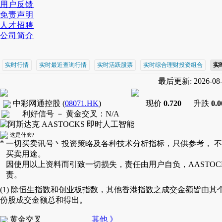
用户反馈
免责声明
人才招聘
公司简介
实时行情
实时最近查询行情
实时活跃股票
实时综合理财投资组合
实
最后更新: 2026-08-0
中彩网通控股
(
08071.HK
)
现价
0.720
升跌
0.
利好信号 －
黄金交叉
：
N/A
这是什麽?
*
一切买卖讯号丶投资策略及各种技术分析指标，只供参考， 
买卖用途。
因使用以上资料而引致一切损失，责任由用户自负，AASTOC
责。
(1) 除恒生指数和创业板指数，其他香港指数之成交金额皆由其
份股成交金额总和得出。
黄金交叉
其他 》