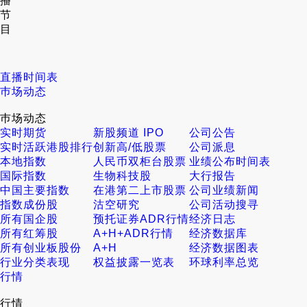
播
节
目
直播时间表
巿场动态
巿场动态
实时期货
新股频道 IPO
公司公告
实时活跃港股排行
创新高/低股票
公司派息
本地指数
人民币双柜台股票
业绩公布时间表
国际指数
生物科技股
大行报告
中国主要指数
在港第二上市股票
公司业绩新闻
指数成份股
沽空研究
公司活动搜寻
所有国企股
预托证券ADR行情
经济日志
所有红筹股
A+H+ADR行情
经济数据库
所有创业板股份
A+H
经济数据图表
行业分类表现
权益披露一览表
环球利率总览
行情
行情