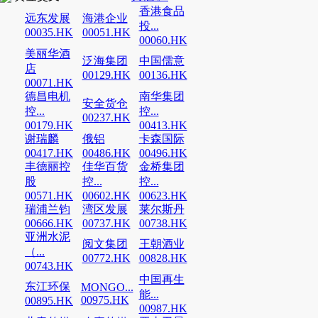
香港食品
远东发展
海港企业
投...
00035.HK
00051.HK
00060.HK
美丽华酒
泛海集团
中国儒意
店
00129.HK
00136.HK
00071.HK
德昌电机
南华集团
安全货仓
控...
控...
00237.HK
00179.HK
00413.HK
谢瑞麟
俄铝
卡森国际
00417.HK
00486.HK
00496.HK
丰德丽控
佳华百货
金桥集团
股
控...
控...
00571.HK
00602.HK
00623.HK
瑞浦兰钧
湾区发展
莱尔斯丹
00666.HK
00737.HK
00738.HK
亚洲水泥
阅文集团
王朝酒业
（...
00772.HK
00828.HK
00743.HK
中国再生
东江环保
MONGO...
能...
00975.HK
00895.HK
00987.HK