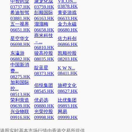
中智药业
康龙化成
VICON...
03878.HK
03737.HK
03759.HK
希迪智驾
彭顺国际
青瓷游戏
03881.HK
06163.HK
06633.HK
五一视界
溜溜梅
金力永磁
06651.HK
06658.HK
06680.HK
商米科技
星空华文
佐力科创
－...
06698.HK
06866.HK
06810.HK
东瀛游
骏高控股
凯顺控股
06882.HK
08035.HK
08203.HK
中国新消
靛蓝星
K W N...
费...
08411.HK
08373.HK
08275.HK
加和国际
佰悦集团
旅橙文化
控...
08545.HK
08627.HK
08513.HK
荣利营造
优必选
比优集团
09639.HK
09880.HK
09893.HK
兴业物联
光荣控股
网易
09916.HK
09998.HK
09999.HK
港股实时基本市场行情由香港交易所提供