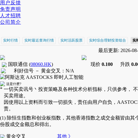
用户反馈
免责声明
人才招聘
公司简介
实时行情
实时最近查询行情
实时活跃股票
实时综合理财投资组合
实
最后更新: 2026-08-0
国联通信
(
08060.HK
)
现价
0.100
升跌
0.
利好信号 －
黄金交叉
：
N/A
这是什麽?
*
一切买卖讯号丶投资策略及各种技术分析指标，只供参考， 
买卖用途。
因使用以上资料而引致一切损失，责任由用户自负，AASTOC
责。
(1) 除恒生指数和创业板指数，其他香港指数之成交金额皆由其
份股成交金额总和得出。
黄金交叉
其他 》