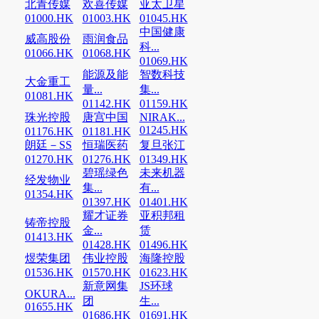
北青传媒
欢喜传媒
亚太卫星
01000.HK
01003.HK
01045.HK
中国健康
威高股份
雨润食品
科...
01066.HK
01068.HK
01069.HK
能源及能
智数科技
大金重工
量...
集...
01081.HK
01142.HK
01159.HK
珠光控股
唐宫中国
NIRAK...
01245.HK
01176.HK
01181.HK
朗廷－SS
恒瑞医药
复旦张江
01270.HK
01276.HK
01349.HK
碧瑶绿色
未来机器
经发物业
集...
有...
01354.HK
01397.HK
01401.HK
耀才证券
亚积邦租
铸帝控股
金...
赁
01413.HK
01428.HK
01496.HK
煜荣集团
伟业控股
海隆控股
01536.HK
01570.HK
01623.HK
新意网集
JS环球
OKURA...
团
生...
01655.HK
01686.HK
01691.HK