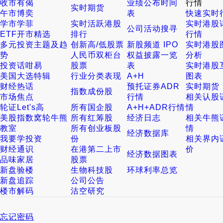
收市有偈
业绩公布时间
行情
实时期货
午市博奕
表
快速实时
学市学菲
实时活跃港股
实时港股
公司活动搜寻
ETF开市精选
排行
行情
多元投资主题及趋
创新高/低股票
新股频道 IPO
实时港股
势
人民币双柜台
权益披露一览
分析
投资话咁易
股票
表
实时港股
美国大选特辑
行业分类表现
A+H
图表
财经热话
预托证券ADR
实时期货
指数成份股
市场焦点
行情
相关认股
轮证Let's高
所有国企股
A+H+ADR行情
情
美股指数窝轮牛熊
所有红筹股
经济日志
相关牛熊
教室
所有创业板股
情
经济数据库
我要学投资
份
相关界内
财经通识
在港第二上市
价
经济数据图表
品味家居
股票
新盘验楼
生物科技股
环球利率总览
新盘追踪
公司公告
楼市解码
沽空研究
忘记密码