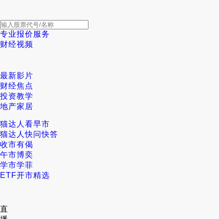
专业报价服务
财经视频
最新影片
财经焦点
投资教学
地产家居
猫达人看早市
猫达人快问快答
收市有偈
午市博奕
学市学菲
ETF开市精选
直