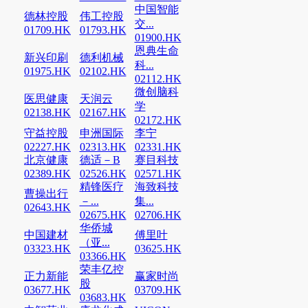
中国智能
德林控股
伟工控股
交...
01709.HK
01793.HK
01900.HK
恩典生命
新兴印刷
德利机械
科...
01975.HK
02102.HK
02112.HK
微创脑科
医思健康
天润云
学
02138.HK
02167.HK
02172.HK
守益控股
申洲国际
李宁
02227.HK
02313.HK
02331.HK
北京健康
德适－B
赛目科技
02389.HK
02526.HK
02571.HK
精锋医疗
海致科技
曹操出行
－...
集...
02643.HK
02675.HK
02706.HK
华侨城
中国建材
傅里叶
（亚...
03323.HK
03625.HK
03366.HK
荣丰亿控
正力新能
赢家时尚
股
03677.HK
03709.HK
03683.HK