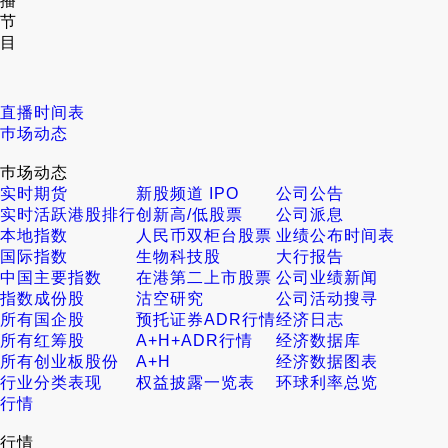
播
节
目
直播时间表
巿场动态
巿场动态
实时期货
新股频道 IPO
公司公告
实时活跃港股排行
创新高/低股票
公司派息
本地指数
人民币双柜台股票
业绩公布时间表
国际指数
生物科技股
大行报告
中国主要指数
在港第二上市股票
公司业绩新闻
指数成份股
沽空研究
公司活动搜寻
所有国企股
预托证券ADR行情
经济日志
所有红筹股
A+H+ADR行情
经济数据库
所有创业板股份
A+H
经济数据图表
行业分类表现
权益披露一览表
环球利率总览
行情
行情