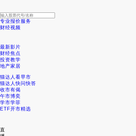
专业报价服务
财经视频
最新影片
财经焦点
投资教学
地产家居
猫达人看早市
猫达人快问快答
收市有偈
午市博奕
学市学菲
ETF开市精选
直