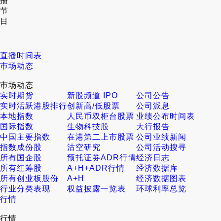
播
节
目
直播时间表
巿场动态
巿场动态
实时期货
新股频道 IPO
公司公告
实时活跃港股排行
创新高/低股票
公司派息
本地指数
人民币双柜台股票
业绩公布时间表
国际指数
生物科技股
大行报告
中国主要指数
在港第二上市股票
公司业绩新闻
指数成份股
沽空研究
公司活动搜寻
所有国企股
预托证券ADR行情
经济日志
所有红筹股
A+H+ADR行情
经济数据库
所有创业板股份
A+H
经济数据图表
行业分类表现
权益披露一览表
环球利率总览
行情
行情