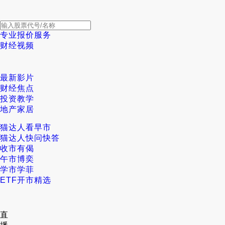
专业报价服务
财经视频
最新影片
财经焦点
投资教学
地产家居
猫达人看早市
猫达人快问快答
收市有偈
午市博奕
学市学菲
ETF开市精选
直