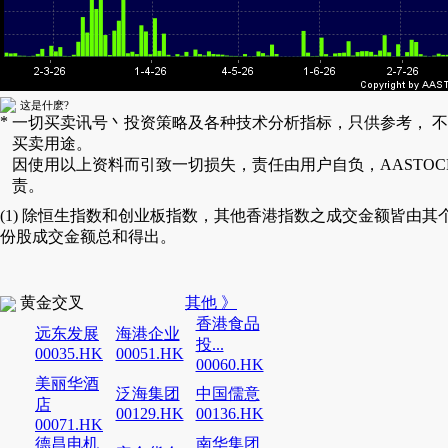
这是什麽?
*
一切买卖讯号丶投资策略及各种技术分析指标，只供参考， 
买卖用途。
因使用以上资料而引致一切损失，责任由用户自负，AASTOC
责。
(1) 除恒生指数和创业板指数，其他香港指数之成交金额皆由其
份股成交金额总和得出。
黄金交叉
其他 》
香港食品
远东发展
海港企业
投...
00035.HK
00051.HK
00060.HK
美丽华酒
泛海集团
中国儒意
店
00129.HK
00136.HK
00071.HK
德昌电机
南华集团