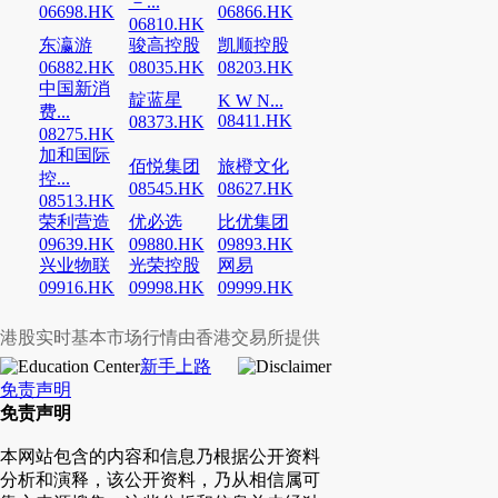
－...
06698.HK
06866.HK
06810.HK
东瀛游
骏高控股
凯顺控股
06882.HK
08035.HK
08203.HK
中国新消
靛蓝星
K W N...
费...
08411.HK
08373.HK
08275.HK
加和国际
佰悦集团
旅橙文化
控...
08545.HK
08627.HK
08513.HK
荣利营造
优必选
比优集团
09639.HK
09880.HK
09893.HK
兴业物联
光荣控股
网易
09916.HK
09998.HK
09999.HK
港股实时基本市场行情由香港交易所提供
新手上路
免责声明
免责声明
本网站包含的内容和信息乃根据公开资料
分析和演释，该公开资料，乃从相信属可