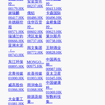
安全货仓
控...
控...
00237.HK
00179.HK
00413.HK
谢瑞麟
俄铝
卡森国际
00417.HK
00486.HK
00496.HK
丰德丽控
佳华百货
金桥集团
股
控...
控...
00571.HK
00602.HK
00623.HK
瑞浦兰钧
湾区发展
莱尔斯丹
00666.HK
00737.HK
00738.HK
亚洲水泥
阅文集团
王朝酒业
（...
00772.HK
00828.HK
00743.HK
中国再生
东江环保
MONGO...
能...
00975.HK
00895.HK
00987.HK
北青传媒
欢喜传媒
亚太卫星
01000.HK
01003.HK
01045.HK
中国健康
威高股份
雨润食品
科...
01066.HK
01068.HK
01069.HK
能源及能
智数科技
大金重工
量...
集...
01081.HK