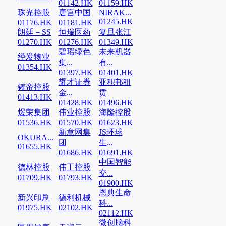
01142.HK
01159.HK
珠光控股
唐宫中国
NIRAK...
01245.HK
01176.HK
01181.HK
朗廷－SS
恒瑞医药
复旦张江
01270.HK
01276.HK
01349.HK
碧瑶绿色
未来机器
经发物业
集...
有...
01354.HK
01397.HK
01401.HK
耀才证券
亚积邦租
铸帝控股
金...
赁
01413.HK
01428.HK
01496.HK
煜荣集团
伟业控股
海隆控股
01536.HK
01570.HK
01623.HK
新意网集
JS环球
OKURA...
团
生...
01655.HK
01686.HK
01691.HK
中国智能
德林控股
伟工控股
交...
01709.HK
01793.HK
01900.HK
恩典生命
新兴印刷
德利机械
科...
01975.HK
02102.HK
02112.HK
微创脑科