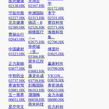
医思健康
天润云
学
02138.HK
02167.HK
02172.HK
守益控股
申洲国际
李宁
02227.HK
02313.HK
02331.HK
北京健康
德适－B
赛目科技
02389.HK
02526.HK
02571.HK
精锋医疗
海致科技
曹操出行
－...
集...
02643.HK
02675.HK
02706.HK
华侨城
中国建材
傅里叶
（亚...
03323.HK
03625.HK
03366.HK
荣丰亿控
正力新能
赢家时尚
股
03677.HK
03709.HK
03683.HK
中智药业
康龙化成
VICON...
03878.HK
03737.HK
03759.HK
希迪智驾
彭顺国际
青瓷游戏
03881.HK
06163.HK
06633.HK
五一视界
溜溜梅
金力永磁
06651.HK
06658.HK
06680.HK
商米科技
星空华文
佐力科创