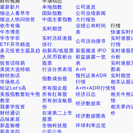
财经视频
巿场动态
最新影片
本地指数
公司派息
猫达人看早市
国际指数
公司业绩新闻
猫达人快问快答
中国主要指数
大行报告
收市有偈
业绩公布时间
行情
实时期货
午市博奕
表
快速实时
学市学菲
实时活跃港股
实时港股
公司活动搜寻
ETF开市精选
排行
行情
多元投资主题及趋
创新高/低股票
新股频道 IPO
实时港股
势
人民币双柜台
权益披露一览
分析
投资话咁易
股票
表
实时港股
美国大选特辑
行业分类表现
A+H
图表
财经热话
预托证券ADR
实时期货
指数成份股
市场焦点
行情
相关认股
轮证Let's高
所有国企股
A+H+ADR行情
情
美股指数窝轮牛熊
所有红筹股
经济日志
相关牛熊
教室
所有创业板股
情
经济数据库
我要学投资
份
相关界内
财经通识
在港第二上市
价
经济数据图表
品味家居
股票
新盘验楼
生物科技股
环球利率总览
新盘追踪
公司公告