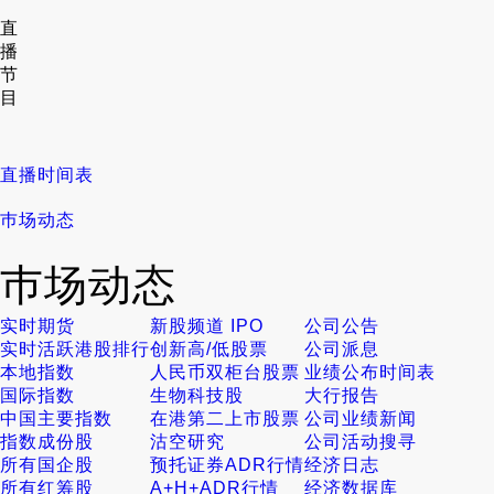
直
播
节
目
直播时间表
巿场动态
巿场动态
实时期货
新股频道 IPO
公司公告
实时活跃港股排行
创新高/低股票
公司派息
本地指数
人民币双柜台股票
业绩公布时间表
国际指数
生物科技股
大行报告
中国主要指数
在港第二上市股票
公司业绩新闻
指数成份股
沽空研究
公司活动搜寻
所有国企股
预托证券ADR行情
经济日志
所有红筹股
A+H+ADR行情
经济数据库