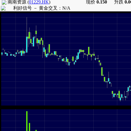
南南资源
(
01229.HK
)
现价
0.150
升跌
0.
利好信号 －
黄金交叉
：
N/A